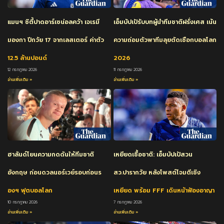
แมนฯ ซิตี้ปาดอาร์เซน่อลคว้า เจเรมี
เอ็มบัปเป้รับบทผู้นำทีมชาติฝรั่งเศส เน้น
มองกา ปีกวัย 17 จากเลสเตอร์ ค่าตัว
ความถ่อมตัวพาทีมลุยตัดเชือกบอลโลก
12.5 ล้านปอนด์
2026
12 กรกฎาคม 2026
11 กรกฎาคม 2026
อ่านเพิ่มเติม »
อ่านเพิ่มเติม »
ฮาลันด์โยนความกดดันให้ทีมชาติ
เหยียดเชื้อชาติ: เอ็มบัปเป้สวน
อังกฤษ ก่อนดวลนอร์เวย์รอบก่อนร
สว.ปารากวัย หลังโพสต์โจมตีเชิง
องฯ ฟุตบอลโลก
เหยียด พร้อม FFF เดินหน้าฟ้องอาญา
10 กรกฎาคม 2026
7 กรกฎาคม 2026
อ่านเพิ่มเติม »
อ่านเพิ่มเติม »