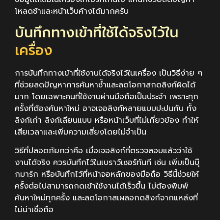
โหลดช้าและหน้าเว็บค้างได้มากครับ
บันทึกทางเข้าที่ใช้ได้จริงไว้ใน
เครื่อง
การบันทึกทางเข้าที่ใช้งานได้จริงไว้ในเครื่อง เป็นวิธีง่าย ๆ
ที่ช่วยลดปัญหาการค้นหาซ้ำและลดโอกาสกดลิงก์ผิดได้
มาก โดยเฉพาะคนที่ใช้งานผ่านมือถือเป็นประจำ เพราะทุก
ครั้งที่ต้องค้นหาใหม่ อาจเจอลิงก์หลายแบบปะปนกัน ทั้ง
ลิงก์เก่า ลิงก์เลียนแบบ หรือหน้าเว็บที่ไม่เกี่ยวข้อง ทำให้
เสียเวลาและเพิ่มความเสี่ยงโดยไม่จำเป็น
วิธีที่ปลอดภัยกว่าคือ เมื่อเจอลิงก์ที่ตรวจสอบแล้วว่าใช้
งานได้จริง ควรบันทึกไว้ในเบราว์เซอร์ทันที เช่น เพิ่มเป็นบุ๊
กมาร์ก หรือบันทึกไว้ที่หน้าจอหลักของมือถือ วิธีนี้ช่วยให้
ครั้งต่อไปสามารถกดเข้าใช้งานได้เร็วขึ้น ไม่ต้องพิมพ์
ค้นหาใหม่ทุกครั้ง และลดโอกาสเผลอกดลิงก์จากแหล่งที่
ไม่น่าเชื่อถือ