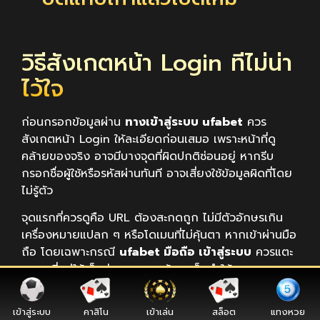
วิธีสังเกตหน้า Login ที่ไม่น่า
ไว้ใจ
ก่อนกรอกข้อมูลผ่าน
ทางเข้าสู่ระบบ ufabet
ควร
สังเกตหน้า Login ให้ละเอียดก่อนเสมอ เพราะหน้าที่ดู
คล้ายของจริง อาจมีบางจุดที่ผิดปกติซ่อนอยู่ หากรีบ
กรอกชื่อผู้ใช้หรือรหัสผ่านทันที อาจเสี่ยงใช้ข้อมูลผิดที่โดย
ไม่รู้ตัว
จุดแรกที่ควรดูคือ URL ต้องสะกดถูก ไม่มีตัวอักษรเกิน
เครื่องหมายแปลก ๆ หรือโดเมนที่ไม่คุ้นตา หากเข้าผ่านมือ
ถือ โดยเฉพาะกรณี
ufabet มือถือ เข้าสู่ระบบ
ควรแตะ
ดูแถบที่อยู่ให้เต็มก่อน เพราะหน้าจอเล็กทำให้มองราย
ละเอียดไม่ครบได้ง่าย
เข้าสู่ระบบ
คาสิโน
เข้าเล่น
สล็อต
แทงหวย
อีกสัญญาณที่ควรระวังคือหน้าเว็บโหลดช้าเกินปกติ มีป๊อ