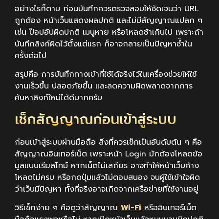
อย่างไรก็ตาม ก่อนบันทึกควรตรวจสอบให้ชัดเจนว่า URL
ถูกต้อง หน้าเว็บแสดงผลปกติ และไม่มีสัญญาณแปลก ๆ
เช่น ป๊อปอัปผิดปกติ เมนูหาย หรือโหลดช้าเกินไป เพราะถ้า
บันทึกลิงก์ผิดไว้ตั้งแต่แรก ก็อาจกลายเป็นปัญหาซ้ำใน
ครั้งต่อไป
สรุปคือ การบันทึกทางเข้าที่ใช้ได้จริงไว้ในเครื่องช่วยให้ใช้
งานเร็วขึ้น ปลอดภัยขึ้น และลดความผิดพลาดจากการ
ค้นหาลิงก์ใหม่ได้ดีมากครับ
เช็กสัญญาณก่อนเข้าสู่ระบบ
ก่อนเข้าสู่ระบบผ่านมือถือ สิ่งที่ควรเช็กเป็นอันดับต้น ๆ คือ
สัญญาณอินเทอร์เน็ต เพราะหน้า Login มักต้องโหลดข้อ
มูลแบบเรียลไทม์ หากเน็ตไม่เสถียร อาจทำให้หน้าเว็บค้าง
โหลดไม่ครบ หรือกดปุ่มแล้วไม่ตอบสนอง จนผู้ใช้เข้าใจผิด
ว่าเว็บมีปัญหา ทั้งที่จริงอาจเกิดจากเครือข่ายที่ใช้งานอยู่
วิธีเช็กง่าย ๆ คือดูว่าสัญญาณ
Wi-Fi
หรืออินเทอร์เน็ต