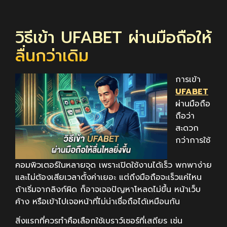
วิธีเข้า UFABET ผ่านมือถือให้
ลื่นกว่าเดิม
การเข้า
UFABET
ผ่านมือถือ
ถือว่า
สะดวก
กว่าการใช้
คอมพิวเตอร์ในหลายจุด เพราะเปิดใช้งานได้เร็ว พกพาง่าย
และไม่ต้องเสียเวลาตั้งค่าเยอะ แต่ถึงมือถือจะเร็วแค่ไหน
ถ้าเริ่มจากลิงก์ผิด ก็อาจเจอปัญหาโหลดไม่ขึ้น หน้าเว็บ
ค้าง หรือเข้าไปเจอหน้าที่ไม่น่าเชื่อถือได้เหมือนกัน
สิ่งแรกที่ควรทำคือเลือกใช้เบราว์เซอร์ที่เสถียร เช่น