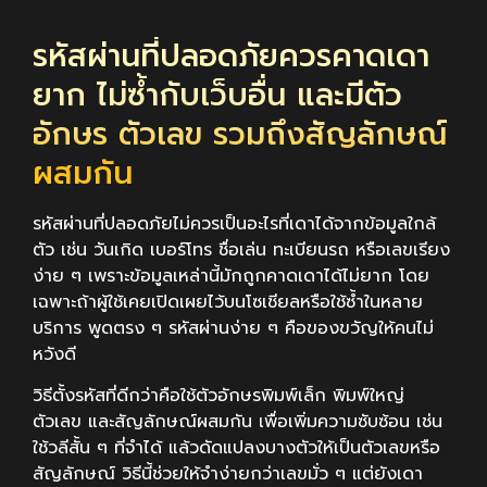
รหัสผ่านที่ปลอดภัยควรคาดเดา
ยาก ไม่ซ้ำกับเว็บอื่น และมีตัว
อักษร ตัวเลข รวมถึงสัญลักษณ์
ผสมกัน
รหัสผ่านที่ปลอดภัยไม่ควรเป็นอะไรที่เดาได้จากข้อมูลใกล้
ตัว เช่น วันเกิด เบอร์โทร ชื่อเล่น ทะเบียนรถ หรือเลขเรียง
ง่าย ๆ เพราะข้อมูลเหล่านี้มักถูกคาดเดาได้ไม่ยาก โดย
เฉพาะถ้าผู้ใช้เคยเปิดเผยไว้บนโซเชียลหรือใช้ซ้ำในหลาย
บริการ พูดตรง ๆ รหัสผ่านง่าย ๆ คือของขวัญให้คนไม่
หวังดี
วิธีตั้งรหัสที่ดีกว่าคือใช้ตัวอักษรพิมพ์เล็ก พิมพ์ใหญ่
ตัวเลข และสัญลักษณ์ผสมกัน เพื่อเพิ่มความซับซ้อน เช่น
ใช้วลีสั้น ๆ ที่จำได้ แล้วดัดแปลงบางตัวให้เป็นตัวเลขหรือ
สัญลักษณ์ วิธีนี้ช่วยให้จำง่ายกว่าเลขมั่ว ๆ แต่ยังเดา