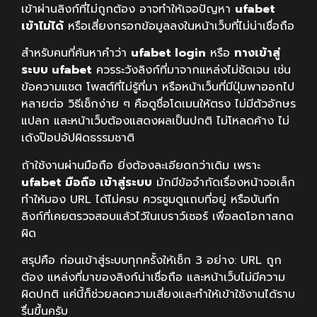
เข้าผ่านลิงก์ที่ไม่ถูกต้อง อาจทำให้เจอปัญหา
ufabet
เข้าไม่ได้
หรือเสี่ยงกรอกข้อมูลลงในหน้าเว็บที่ไม่น่าเชื่อถือ
สำหรับคนที่ค้นหาคำว่า
ufabet login
หรือ
ทางเข้าสู่
ระบบ ufabet
ควรระวังลิงก์ที่มาจากแหล่งไม่ชัดเจน เช่น
ข้อความแชต โพสต์ที่ไม่รู้ที่มา หรือหน้าเว็บที่มีปุ่มพาออกไป
หลายต่อ วิธีเช็กง่าย ๆ คือดูชื่อโดเมนให้ตรง ไม่มีตัวอักษร
แปลก และหน้าเว็บต้องแสดงผลเป็นปกติ ไม่โหลดค้าง ไม่
เด้งป๊อปอัปผิดธรรมชาติ
ถ้าใช้งานผ่านมือถือ ยิ่งต้องละเอียดกว่าเดิม เพราะ
ufabet มือถือ เข้าสู่ระบบ
มักมีข้อจำกัดเรื่องหน้าจอเล็ก
ทำให้มอง URL ได้ไม่ครบ ควรซูมดูแถบที่อยู่ หรือบันทึก
ลิงก์ที่เคยตรวจสอบแล้วไว้ในเบราว์เซอร์ เพื่อลดโอกาสกด
ผิด
สรุปคือ ก่อนเข้าสู่ระบบทุกครั้งให้เช็ก 3 อย่าง: URL ถูก
ต้อง แหล่งที่มาของลิงก์น่าเชื่อถือ และหน้าเว็บไม่มีความ
ผิดปกติ แค่นี้ก็ช่วยลดความเสี่ยงและทำให้เข้าใช้งานได้ราบ
รื่นขึ้นครับ