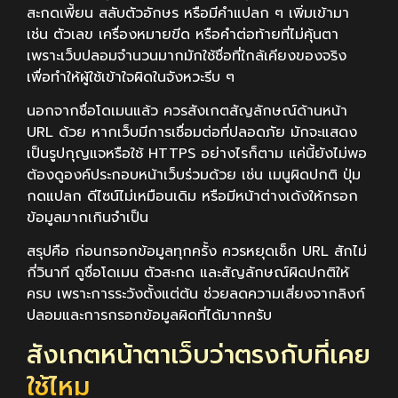
สะกดเพี้ยน สลับตัวอักษร หรือมีคำแปลก ๆ เพิ่มเข้ามา
เช่น ตัวเลข เครื่องหมายขีด หรือคำต่อท้ายที่ไม่คุ้นตา
เพราะเว็บปลอมจำนวนมากมักใช้ชื่อที่ใกล้เคียงของจริง
เพื่อทำให้ผู้ใช้เข้าใจผิดในจังหวะรีบ ๆ
นอกจากชื่อโดเมนแล้ว ควรสังเกตสัญลักษณ์ด้านหน้า
URL ด้วย หากเว็บมีการเชื่อมต่อที่ปลอดภัย มักจะแสดง
เป็นรูปกุญแจหรือใช้ HTTPS อย่างไรก็ตาม แค่นี้ยังไม่พอ
ต้องดูองค์ประกอบหน้าเว็บร่วมด้วย เช่น เมนูผิดปกติ ปุ่ม
กดแปลก ดีไซน์ไม่เหมือนเดิม หรือมีหน้าต่างเด้งให้กรอก
ข้อมูลมากเกินจำเป็น
สรุปคือ ก่อนกรอกข้อมูลทุกครั้ง ควรหยุดเช็ก URL สักไม่
กี่วินาที ดูชื่อโดเมน ตัวสะกด และสัญลักษณ์ผิดปกติให้
ครบ เพราะการระวังตั้งแต่ต้น ช่วยลดความเสี่ยงจากลิงก์
ปลอมและการกรอกข้อมูลผิดที่ได้มากครับ
สังเกตหน้าตาเว็บว่าตรงกับที่เคย
ใช้ไหม