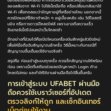
มือถือแรงพอหรือไม่ หากเปิดหน้าเว็บแล้วหมุนนานผิดปกติ
ลองสลับจาก Wi-Fi ไปใช้เน็ตมือถือ หรือเปลี่ยนกลับมาใช้
Wi-Fi เพื่อทดสอบว่าปัญหาอยู่ที่เครือข่ายไหน นอกจากนี้
ควรปิดแอปที่ใช้ดาต้าหนัก ๆ อยู่เบื้องหลัง เช่น วิดีโอสตรี
มมิง หรือการดาวน์โหลดไฟล์ เพราะอาจดึงความเร็ว
อินเทอร์เน็ตไปจนหน้าเว็บโหลดช้า
อีกอย่างที่ช่วยได้คือเปิดโหมดเครื่องบินสักครู่แล้วปิดใหม่
เพื่อให้มือถือจับสัญญาณอีกครั้ง วิธีนี้เหมาะกับกรณีที่
สัญญาณขึ้นเต็มแต่ใช้งานจริงช้า
สรุปคือ ก่อนเข้าสู่ระบบทุกครั้ง ควรเช็กสัญญาณให้พร้อม
ก่อน เพราะเน็ตที่เสถียรช่วยลดปัญหาหน้า Login ค้าง
โหลดไม่ครบ และทำให้ใช้งานผ่านมือถือได้ลื่นขึ้นครับ
การเข้าสู่ระบบ UFABET ผ่านมือ
ถือควรใช้เบราว์เซอร์ที่อัปเดต
ตรวจลิงก์ให้ถูก และเช็กอินเทอร์
เน็ตก่อนใช้งาน