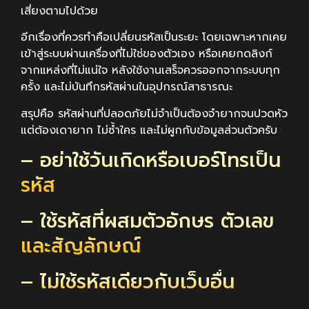
เสี่ยงตามไปด้วย
อีกเรื่องที่ควรทำคือเปลี่ยนรหัสเป็นระยะ โดยเฉพาะหากเคย
เข้าสู่ระบบผ่านเครื่องที่ไม่ใช่ของตัวเอง หรือเคยกดลิงก์
จากแหล่งที่ไม่แน่ใจ หลังใช้งานเสร็จควรออกจากระบบทุก
ครั้ง และไม่บันทึกรหัสผ่านในอุปกรณ์สาธารณะ
สรุปคือ รหัสผ่านที่ปลอดภัยไม่จำเป็นต้องจำยากจนปวดหัว
แต่ต้องเดายาก ไม่ซ้ำใคร และไม่ผูกกับข้อมูลส่วนตัวครับ
– อย่าใช้วันเกิดหรือเบอร์โทรเป็น
รหัส
– ใช้รหัสที่ผสมตัวอักษร ตัวเลข
และสัญลักษณ์
– ไม่ใช้รหัสเดียวกับเว็บอื่น