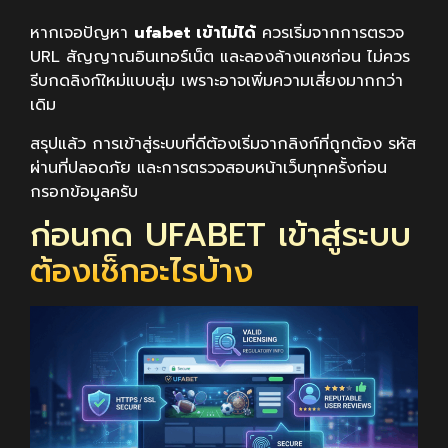
หากเจอปัญหา
ufabet เข้าไม่ได้
ควรเริ่มจากการตรวจ
URL สัญญาณอินเทอร์เน็ต และลองล้างแคชก่อน ไม่ควร
รีบกดลิงก์ใหม่แบบสุ่ม เพราะอาจเพิ่มความเสี่ยงมากกว่า
เดิม
สรุปแล้ว การเข้าสู่ระบบที่ดีต้องเริ่มจากลิงก์ที่ถูกต้อง รหัส
ผ่านที่ปลอดภัย และการตรวจสอบหน้าเว็บทุกครั้งก่อน
กรอกข้อมูลครับ
ก่อนกด UFABET เข้าสู่ระบบ
ต้องเช็กอะไรบ้าง