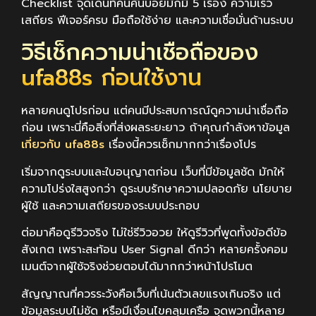
Checklist จุดเด่นที่คนค้นบ่อยมักมี 5 เรื่อง ความเร็ว
เสถียร ฟีเจอร์ครบ มือถือใช้ง่าย และความเชื่อมั่นด้านระบบ
วิธีเช็กความน่าเชื่อถือของ
ufa88s ก่อนใช้งาน
หลายคนดูโปรก่อน แต่คนมีประสบการณ์ดูความน่าเชื่อถือ
ก่อน เพราะนี่คือสิ่งที่ส่งผลระยะยาว ถ้าคุณกำลังหาข้อมูล
เกี่ยวกับ ufa88s
เรื่องนี้ควรเช็กมากกว่าเรื่องโปร
เริ่มจากดูระบบและใบอนุญาตก่อน เว็บที่มีข้อมูลชัด มักให้
ความโปร่งใสสูงกว่า ดูระบบรักษาความปลอดภัย นโยบาย
ผู้ใช้ และความเสถียรของระบบประกอบ
ต่อมาคือดูรีวิวจริง ไม่ใช่รีวิวอวย ให้ดูรีวิวที่พูดทั้งข้อดีข้อ
สังเกต เพราะสะท้อน User Signal ดีกว่า หลายครั้งคอม
เมนต์จากผู้ใช้จริงช่วยตอบได้มากกว่าหน้าโปรโมต
สัญญาณที่ควรระวังคือเว็บที่เน้นตัวเลขแรงเกินจริง แต่
ข้อมูลระบบไม่ชัด หรือมีเงื่อนไขคลุมเครือ จุดพวกนี้หลาย