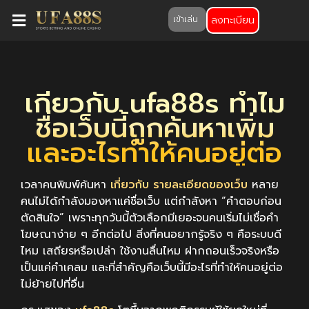
ลงทะเบียน
เข้าเล่น
เกี่ยวกับ
ufa88s
ทำไม
ชื่อเว็บนี้ถูกค้นหาเพิ่ม
และอะไรทำให้คนอยู่ต่อ
เวลาคนพิมพ์ค้นหา
เกี่ยวกับ รายละเอียดของเว็บ
หลาย
คนไม่ได้กำลังมองหาแค่ชื่อเว็บ แต่กำลังหา “คำตอบก่อน
ตัดสินใจ” เพราะทุกวันนี้ตัวเลือกมีเยอะจนคนเริ่มไม่เชื่อคำ
โฆษณาง่าย ๆ อีกต่อไป สิ่งที่คนอยากรู้จริง ๆ คือระบบดี
ไหม เสถียรหรือเปล่า ใช้งานลื่นไหม ฝากถอนเร็วจริงหรือ
เป็นแค่คำเคลม และที่สำคัญคือเว็บนี้มีอะไรที่ทำให้คนอยู่ต่อ
ไม่ย้ายไปที่อื่น