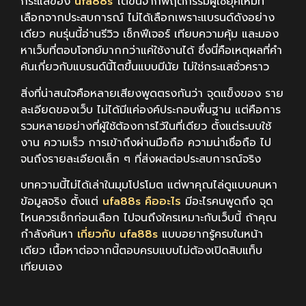
กระแสของ
ufa88s
โตขึ้นจากพฤติกรรมผู้ใช้ยุคใหม่ที่
เลือกจากประสบการณ์ ไม่ได้เลือกเพราะแบรนด์ดังอย่าง
เดียว คนรุ่นนี้อ่านรีวิว เช็กฟีเจอร์ เทียบความคุ้ม และมอง
หาเว็บที่ตอบโจทย์มากกว่าแค่ใช้งานได้ ซึ่งนี่คือเหตุผลที่คำ
ค้นเกี่ยวกับแบรนด์นี้โตขึ้นแบบมีนัย ไม่ใช่กระแสชั่วคราว
สิ่งที่น่าสนใจคือหลายเสียงพูดตรงกันว่า จุดแข็งของ ราย
ละเอียดของเว็บ ไม่ได้มีแค่องค์ประกอบพื้นฐาน แต่คือการ
รวมหลายอย่างที่ผู้ใช้ต้องการไว้ในที่เดียว ตั้งแต่ระบบใช้
งาน ความเร็ว การเข้าถึงผ่านมือถือ ความน่าเชื่อถือ ไป
จนถึงรายละเอียดเล็ก ๆ ที่ส่งผลต่อประสบการณ์จริง
บทความนี้ไม่ได้เล่าในมุมโปรโมต แต่พาคุณไล่ดูแบบคนหา
ข้อมูลจริง ตั้งแต่
ufa88s คืออะไร
มีอะไรคนพูดถึง จุด
ไหนควรเช็กก่อนเลือก ไปจนถึงใครเหมาะกับเว็บนี้ ถ้าคุณ
กำลังค้นหา
เกี่ยวกับ ufa88s
แบบอยากรู้ครบในหน้า
เดียว เนื้อหาต่อจากนี้ตอบครบแบบไม่ต้องเปิดสิบแท็บ
เทียบเอง