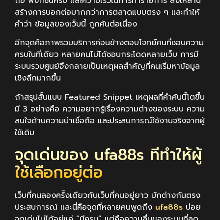
ถือ ฟังก์ชันครบ และความเร็วในการทำรายการ สิ่งเหล่านี้
สร้างการบอกต่อมากกว่าการตลาดแบบตรง ๆ และทำให้
คำว่า ข้อมูลของเว็บนี้ ถูกค้นต่อเนื่อง
อีกจุดคือภาพรวมบริการค่อนข้างตอบโจทย์คนที่ชอบความ
ครบในที่เดียว หลายคนไม่ได้ชอบกระโดดหลายเว็บ การมี
ระบบรวมศูนย์จึงกลายเป็นเหตุผลสำคัญที่คนเริ่มหาข้อมูล
เชิงลึกมากขึ้น
ถ้าสรุปสั้นแบบ Featured Snippet เหตุผลที่คำค้นนี้โตขึ้น
มี 3 อย่างคือ ความอยากรู้เรื่องความต่างของระบบ ความ
สนใจด้านความน่าเชื่อถือ และประสบการณ์ใช้งานจริงจากผู้
ใช้เดิม
จุดเด่นของ ufa88s ที่ทำให้ผู้
ใช้เลือกอยู่ต่อ
เว็บที่คนลองครั้งเดียวกับเว็บที่คนอยู่ยาว มักต่างกันตรง
ประสบการณ์ และนี่คือจุดที่หลายคนพูดถึง
ufa88s
บ่อย
จุดเด่นไม่ได้อยู่แค่ “มีครบ” แต่คือความลื่นของระบบที่ลด