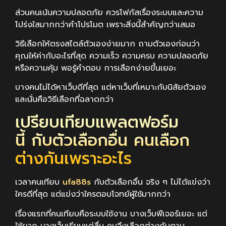
ส่วนคนเน้นความปลอดภัย ควรโฟกัสเรื่องระบบและความ
โปร่งใสมากกว่าคำโปรโมต เพราะสิ่งนี้สำคัญกว่าเสมอ
วิธีเลือกให้ตรงสไตล์ตัวเองง่ายมาก ถามตัวเองก่อนว่า
คุณให้ค่ากับอะไรที่สุด ความเร็ว ความครบ ความปลอดภัย
หรือความคุ้ม พอรู้คำตอบ การเลือกง่ายขึ้นเยอะ
บางคนไม่ได้หาเว็บดีที่สุด แต่หาเว็บที่เหมาะกับนิสัยตัวเอง
และนั่นคือวิธีเลือกที่ฉลาดกว่า
เปรียบเทียบแพลตฟอร์ม
นี้ กับตัวเลือกอื่น คนเลือก
ต่างกันเพราะอะไร
เวลาคนเทียบ
ufa88s
กับตัวเลือกอื่น จริง ๆ ไม่ได้แข่งว่า
ใครดีที่สุด แต่แข่งว่าใครตอบโจทย์ผู้ใช้มากกว่า
เรื่องแรกที่คนเทียบคือระบบใช้งาน บางเว็บฟีเจอร์เยอะ แต่
ใช้ยาก บางเว็บเรียบแต่ลื่น คนจึงเลือกต่างกันตาม