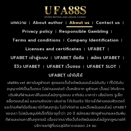
บทความ
About author
About us
Contact us
Privacy policy
Responsible Gambling
Terms and conditions
Company Identification
Licenses and certificates
UFABET
UFABET เข้าสู่ระบบ
UFABET มือถือ
สมัคร UFABET
รีวิว UFABET
UFABET เว็บตรง
UFABET SLOT
UFABET เข้าไม่ได้
ufa88s.vet สถาบันยูฟ่าเบท สุดยอดเว็บไซต์พนันออนไลน์อันดับ 1 ที่ได้รับใบ
อนุญาตให้เป็นเว็บตรง ไม่ผ่านเอเย่นต์ เว็บหลักจาก ยูฟ่าเบท เว็บแม่ ให้บริการ
เดิมพันกีฬาและคาสิโนออนไลน์ทุกรูปแบบ อาทิเช่น บาคาร่า เสือมังกร รูเล็ต
สล็อตออนไลน์ และเกมยิงปลา เล่นง่าย ได้เงินจริง ใช้งานได้ผ่านคอมพิวเตอร์
และโทรศัพท์มือถือสมาร์ทโฟนทุกรุ่น ไม่จำกัดค่าย และเว็บพนันออนไลน์ UFABET
ของเรา ไม่สนับสนุนให้เด็กที่มีอายุต่ำว่า 20 ปี สมัครสมาชิกยูฟ่าเบทและเดิมพัน
กีฬาและเกมคาสิโนทุกกรณี เนื่องจากเราคือเว็บไซต์พนันออนไลน์ถูกกฎหมายให้
บริการแก่ผู้ที่บรรลุนิติภาวะตลอด 24 ชม.