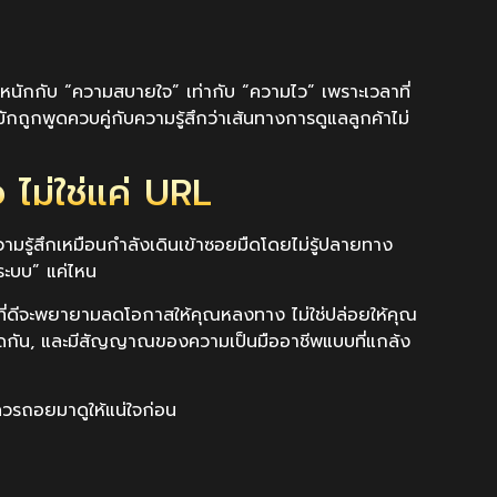
น้ำหนักกับ “ความสบายใจ” เท่ากับ “ความไว” เพราะเวลาที่
ักถูกพูดควบคู่กับความรู้สึกว่าเส้นทางการดูแลลูกค้าไม่
 ไม่ใช่แค่ URL
ีความรู้สึกเหมือนกำลังเดินเข้าซอยมืดโดยไม่รู้ปลายทาง
นระบบ” แค่ไหน
ว็บที่ดีจะพยายามลดโอกาสให้คุณหลงทาง ไม่ใช่ปล่อยให้คุณ
ไม่ขัดกัน, และมีสัญญาณของความเป็นมืออาชีพแบบที่แกล้ง
่ควรถอยมาดูให้แน่ใจก่อน