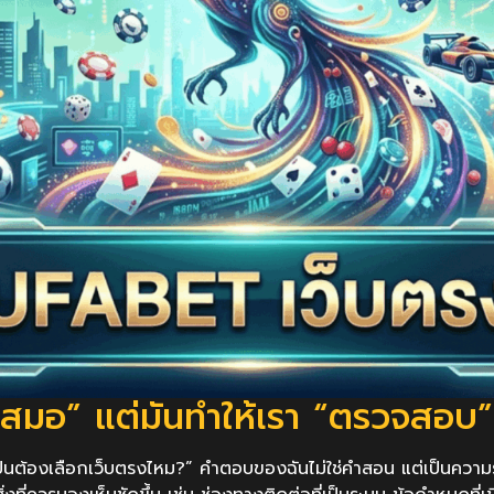
าเสมอ” แต่มันทำให้เรา “ตรวจสอบ” 
ป็นต้องเลือกเว็บตรงไหม?” คำตอบของฉันไม่ใช่คำสอน แต่เป็นความร