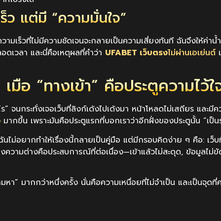
เร็ว แต่มี “ความมั่นใจ”
วามเร็วที่ไม่มีความชัดเจนจะกลายเป็นความเสี่ยงทันที ฉันจึงให้ค่า
ลอดเวลา และนี่คือเหตุผลที่คำว่า
UFABET เว็บตรง
ไม่ผ่านเอเย่นต์
ม
เมื่อ “ทางเข้า” คือประตูความไว้ใจ
ญอะไร” จนกระทั่งเจอเว็บที่ลิงก์เด้งไปเด้งมา หน้าโหลดไม่เสถียร และม
ง
มากขึ้น เพราะมันคือประตูแรกที่บอกเราว่าอีกฝั่งของประตูนั้น “เป็
ันไม่อยากทำให้เรื่องนี้กลายเป็นคู่มือ แต่มีกรอบคิดง่าย ๆ คือ: เ
ร้างความต่างคือประสบการณ์ที่ต่อเนื่อง—เข้าแล้วไม่สะดุด, ข้อมูล
า” มากกว่าหนึ่งครั้ง นั่นคือความเหนื่อยที่ไม่จำเป็น และเป็นจุดที