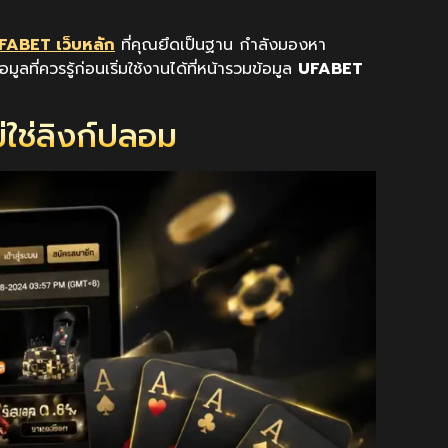
FABET เว็บหลัก
ที่คุณยึดเป็นฐาน กำลังมองหา
ลที่ควรรู้ก่อนเริ่มใช้งานได้ที่หน้ารวมข้อมูล
UFABET
่ใช่ลิงก์ปลอม