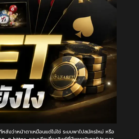
ู้ทีหลังว่าหน้าตาเหมือนแต่ไม่ใช่ ระบบพาไปสมัครใหม่ หรือ