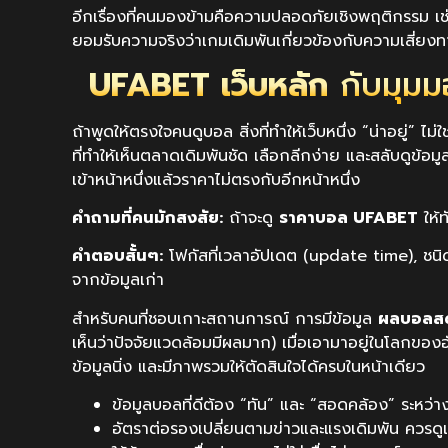
อีกเรื่องที่คนมองข้ามคือความปลอดภัยเชิงพฤติกรรม เช่
ยอมรับความจริงว่าเกมเดิมพันเกี่ยวข้องกับความเสี่
UFABET เว็บหลัก
กับมุมม
ถ้าพูดให้ตรงใจคนดูบอล สิ่งที่ทำให้เว็บหนึ่ง “น่าอยู่”
ที่ทำให้เห็นตลาดเดิมพันชัด เลือกลีกง่าย และสลับดูข้
เข้าหน้าหนึ่งแล้วราคาไม่ตรงกับอีกหน้าหนึ่ง
คำถามที่คนมักสงสัย:
ถ้าจะดู
ราคาบอล UFABET
ให้ท
คำตอบสั้นๆ:
โฟกัสที่เวลาอัปเดต (update time), ชนิ
จากข้อมูลเก่า
สำหรับคนที่ชอบเกาะสถานการณ์ การมีข้อมูล
ผลบอลส
เห็นว่าปัจจัยแวดล้อมมีผลมาก) เมื่อเอามาอยู่ในโลกของ
ข้อมูลนิ่ง และมีภาพรวมให้ตัดสินใจได้ครบในหน้าเดียว
ข้อมูลบอลที่ดีต้อง “ทัน” และ “สอดคล้อง” ระหว่า
อัตราต่อรองเปลี่ยนตามข่าวและแรงเดิมพัน ควรด