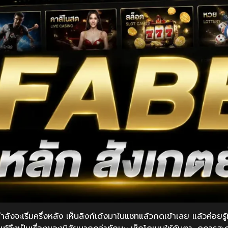
นกำลังจะเริ่มครึ่งหลัง เห็นลิงก์เด้งมาในแชทแล้วกดเข้าเลย แล้วค่อยร