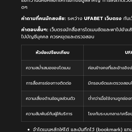
แย่กว่านั้นคือหลอกให้กรอกข้อมูลสำคัญ การสังเกตเว็บแท้
ดๆ
คำถามที่คนมักสงสัย:
ระหว่าง
UFABET เว็บตรง
กับเ
คำตอบสั้นๆ:
เว็บตรงมักสื่อสารโดเมนชัดและพาไปยังเส้
ไปบัญชีบุคคล ควรหยุดและตรวจสอบ
หัวข้อเปรียบเทียบ
UFA
ความสม่ำเสมอของโดเมน
ค่อนข้างคงที่และอ้างอิงง
การสื่อสารช่องทางติดต่อ
มีกรอบชัดและตรวจสอบไ
ความเสี่ยงด้านข้อมูลส่วนตัว
ต่ำกว่าเมื่อใช้งานถูกช่อ
ความสัมพันธ์กับผู้ให้บริการ
โยงกับระบบกลาง/เครือข่
จำโดเมนหลักให้ได้ และบันทึกไว้ (bookmark) แทน