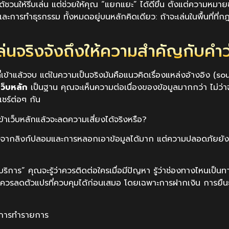
้ชวนให้รีบเล่น แต่ช่วยให้คุณ “แยกแยะ” ได้ดีขึ้น ตั้งแต่ความหมาย
การทำธุรกรรม ทั้งหมดอยู่บนหลักคิดเดียว: ถ้าจะเล่นในพื้นที่ท
นจริงจังถึงให้ความสำคัญกับคำว่
ี่เข้าแล้วจบ แต่ในความเป็นจริงมันคือแนวคิดเรื่องแหล่งอ้างอิง (s
ว็บหลัก
เป็นฐาน คุณจะเห็นความต่อเนื่องของข้อมูลมากกว่า ไม่ว่าจ
แชร์ต่อๆ กัน
ข้าเว็บหลักแล้วจะลดความเสี่ยงได้จริงหรือ?
งจากลิงก์ปลอมและการหลอกเอาข้อมูลได้มาก แต่ความปลอดภัยยังขึ้
ริการ” คุณจะรู้ว่าควรติดต่อใครเมื่อมีปัญหา รู้ว่าช่องทางไหนเป็นท
จึงควรลดตัวแปรที่ควบคุมได้ก่อนเสมอ โดยเฉพาะการฝากเงิน การยืนย
ติการทำรายการ