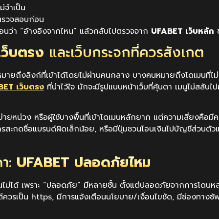
ม่จำเป็น
้วตรวจสอบก่อน
ย้อนว่า “อ้างอิงจากไหน” แล้วกลับไปตรวจจาก
UFABET เว็บหลัก
ข
ว็บตรง
และเว็บกระจกที่ควรสังเกต
ายถึงลิงก์ที่เข้าได้โดยไม่ผ่านคนกลาง บางคนหมายถึงโดเมนที่ไม่ต
ET เว็บตรง
ที่น่าไว้ใจ มักจะมีรูปแบบหน้าเว็บที่คุ้นตา เมนูไม่ส
รือข่ายหน่วง หรือผู้ใช้บางพื้นที่เข้าโดเมนหลักยาก แต่ความเสี่ยง
การสะกดชื่อแบรนด์ผิดเล็กน้อย, หรือมีปุ่มชวนโอนเงินไปบัญชีส่วนตัวแ
ดา:
UFABET ปลอดภัยไหม
ไม่ได้ เพราะ “ปลอดภัย” มีหลายชั้น ตั้งแต่ปลอดภัยจากการโดน
บไซต์ควรเป็น https, มีการแจ้งเตือนนโยบาย/เงื่อนไขชัด, มีช่องทางซั