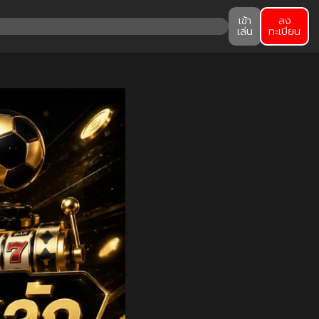
เข้า
ลง
เล่น
ทะเบียน