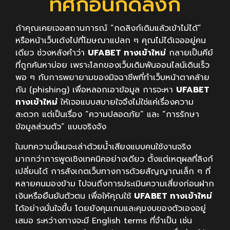
ทิศก่อนกดลิงก์
ถ้าคุณเคยเจอสถานการณ์ “กดลิงก์เดิมแล้วเข้าไม่ได้”
หรือหน้าเว็บเด้งไปที่โฆษณาแปลก ๆ คุณไม่ได้เจออยู่คน
เดียว ช่วงหลังคำว่า
UFABET ทางเข้าใหม่
กลายเป็นคีย์
ที่ถูกค้นหาบ่อย เพราะโลกของเว็บเดิมพันออนไลน์เดินเร็ว
พอ ๆ กับการพยายามของมิจฉาชีพที่ทำเว็บหน้าตาคล้าย
กัน (phishing) เพื่อหลอกเอาข้อมูล การจะหา
UFABET
ทางเข้าใหม่
ให้เจอแบบสบายใจจึงไม่ใช่แค่เรื่องความ
สะดวก แต่เป็นเรื่อง “ความปลอดภัย” และ “การรักษา
ข้อมูลส่วนตัว” แบบจริงจัง
ในบทความนี้ผมจะเล่าด้วยน้ำเสียงแบบคนใช้งานจริง
มากกว่าการพูดเชิงเทคนิคอย่างเดียว ตั้งแต่เหตุผลที่ลิงก์
เปลี่ยนได้ การสังเกตเว็บทางการด้วยสัญญาณเล็ก ๆ ที่
หลายคนมองข้าม ไปจนถึงการประเมินความเสี่ยงก่อนฝาก
เงินหรือยืนยันตัวตน เพื่อให้คุณใช้
UFABET ทางเข้าใหม่
ได้อย่างมั่นใจขึ้น โดยยังคุมเกมและคุมงบของตัวเองอยู่
เสมอ ระหว่างทางจะมี English terms ที่จำเป็น เช่น