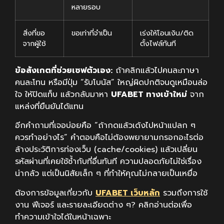
หลายรอบ
สิ่งที่ขอ
ขอเท่าที่จำเป็น
เร่งให้โอนเงิน/ติด
จากผู้ใช้
ตั้งไฟล์ทันที
ข้อสังเกตที่ช่วยเซฟตัวเอง:
ถ้าคลิกแล้วไปคนละภาษา
คนละโทน หรือมีปุ่ม “รับโบนัส” ใหญ่ผิดปกติจนดูเหมือนล่อ
ใจ ให้ปิดแท็บ แล้วกลับมาหา
UFABET ทางเข้าใหม่
จาก
แหล่งที่ยืนยันได้แทน
อีกคำถามที่เจอบ่อยคือ “ถ้ากดแล้วเด้งไปหน้าแปลก ๆ
ควรทำอย่างไร” คำตอบคือไม่ต้องพยายามกรอกอะไรต่อ
ล้างประวัติการท่องเว็บ (cache/cookies) แล้วเปลี่ยน
รหัสผ่านที่เคยใช้ซ้ำกับที่อื่นทันที ความปลอดภัยไม่ใช่เรื่อง
น่ากลัว แต่เป็นนิสัยเล็ก ๆ ที่ทำให้คุณไม่กลายเป็นเหยื่อ
ต้องการข้อมูลเกี่ยวกับ
UFABET เว็บหลัก
รวมถึงการใช้
งาน ฟีเจอร์ และรายละเอียดต่าง ๆ? คลิกอ่านต่อเพื่อ
ทำความเข้าใจได้ในหน้าเฉพาะ