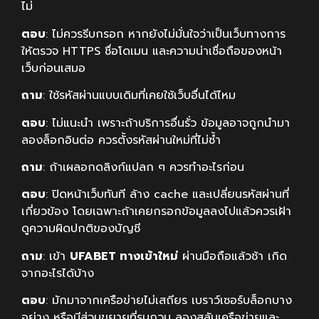
ไม่
ตอบ
: ไม่ควรรีบกรอก หากยังไม่มั่นใจว่าเป็นเว็บทางการ
ให้ตรวจ HTTPS ชื่อโดเมน และความน่าเชื่อถือของหน้า
เว็บก่อนเสมอ
ถาม
: ใช้รหัสผ่านแบบเดิมที่เคยใช้เว็บอื่นได้ไหม
ตอบ
: ไม่แนะนำ เพราะถ้าบริการอื่นรั่ว ข้อมูลอาจถูกนำมา
ลองล็อกอินต่อ ควรตั้งรหัสผ่านใหม่ที่ไม่ซ้ำ
ถาม
: ถ้าเผลอกดลิงก์แปลก ๆ ควรทำอะไรก่อน
ตอบ
: ปิดหน้าเว็บทันที ล้าง cache และเปลี่ยนรหัสผ่านที่
เกี่ยวข้อง โดยเฉพาะถ้าเคยกรอกข้อมูลลงไปแล้วควรเฝ้า
ดูความผิดปกติของบัญชี
ถาม
: เข้า
UFABET ทางเข้าใหม่
ผ่านมือถือแล้วช้า เกิด
จากอะไรได้บ้าง
ตอบ
: มักมาจากเครือข่ายไม่เสถียร เบราว์เซอร์บล็อกบาง
อย่าง หรือมีส่วนขยายที่รบกวน ลองสลับเครือข่ายและ