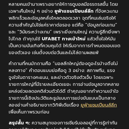
หลายคนเข้ามาเพราะอยากให้การดูบอลมีอรรถรสขึ้น โดย
เฉพาะคืนใหญ่ ๆ อย่าง
ยูฟ่าแชมเปียนส์ลีก
ที่จังหวะเกม
พลิกเร็วและข้อมูลหลั่งไหลตลอดเวลา จุดที่คนเล่นจริงให้
ความสำคัญไม่ใช่แค่ราคาต่อรอง แต่คือ “ข้อมูลก่อนเกม”
และ “วินัยระหว่างเกม” เพราะยิ่งเกมใหญ่ ความรู้สึกยิ่งพา
ไปไกล ถ้าคุณใช้
UFABET ทางเข้าใหม่
แล้วตั้งใจให้มัน
เป็นความบันเทิงที่ควบคุมได้ ให้เริ่มจากการกำหนดขอบเขต
ของตัวเอง เช่นตั้งงบต่อวันและไม่ไล่ตามผลแพ้
คำถามที่คนมักถามคือ “บอลลีกใหญ่ต้องดูอะไรบ้างถึงไม่
หลงทาง” คำตอบแบบย่อคือดู 3 อย่าง: สภาพทีม, แรง
จูงใจในตารางคะแนน, และข่าวตัวจริงตัวเจ็บ โดยเฉพาะ
รายการใหญ่ที่มีรายละเอียดเยอะ การอ่านข้อมูลจากหลาย
แหล่งช่วยลดอคติส่วนตัวได้ดี ถ้าคุณอยากทำความเข้าใจ
รายการนี้เชิงประวัติและรูปแบบการแข่งขันแบบเป็นกลาง
ลองอ่านคำอธิบายจากวิกิพีเดียเรื่อง
ยูฟ่าแชมเปียนส์ลีก
เพื่อเห็นภาพรวมก่อน
สรุปสั้น ๆ:
ความสนุกของการเชียร์บอลอยู่ที่การรู้เท่าทัน