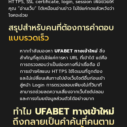
HTTPS, SSL certificate, login, session เพื่อช่วยให้
คุณ “อ่านเว็บ” ได้เหมือนอ่านข่าว ไม่ใช่แค่กดแล้วหวังว่า
โชคจะช่วย
สรุปสำหรับคนที่ต้องการคำตอบ
แบบรวดเร็ว
หากกำลังมองหา
UFABET ทางเข้าใหม่
สิ่ง
สำคัญที่สุดไม่ใช่แค่การหา URL ที่เข้าได้ แต่คือ
การตรวจสอบว่าเป็นช่องทางที่น่าเชื่อถือ มี
การเข้ารหัสแบบ HTTPS ใช้โดเมนที่ถูกต้อง
และไม่เปลี่ยนเส้นทางไปยังเว็บไซต์อื่นก่อนเข้า
สู่หน้า Login การตรวจสอบเพียงไม่กี่วินาที
สามารถช่วยลดความเสี่ยงจากเว็บไซต์ปลอม
และการขโมยข้อมูลส่วนตัวได้อย่างมาก
ทำไม
UFABET ทางเข้าใหม่
ถึงกลายเป็นคำค้นที่คนตาม