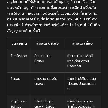
สรุปแบบย่อที่ใช้เช็กก่อนกรอกข้อมูล: ดู “ความเรียบร้อย
ของหน้า login” การสะกดชื่อแบรนด์ การมีหน้าเงื่อนไข
การใช้งาน และช่องทางติดต่อที่ตรวจสอบได้ ที่สำคัญคือ
อย่ารีบกรอกเลขบัญชีหรือข้อมูลส่วนตัวในหน้าแรกที่เพิ่ง
เข้ามาใหม่ ถ้ารู้สึกว่าหน้าเว็บเร่งให้ทำอะไรเร็วเกินไป นั่นคือ
สัญญาณเตือนชั้นดี
จุดสังเกต
ลักษณะน่าไว้ใจ
ลักษณะเสี่ยง
โปรโตคอล
ขึ้น HTTPS
เป็น HTTP หรือมี
ชัดเจน
แจ้งเตือนความ
ปลอดภัย
โดเมน
อ่านง่าย ตรงไป
สะกดใกล้เคียง แถม
ตรงมา
ตัวเลข/อักษรแปลก
ๆ
พฤติกรรม
ไปหน้า login
เด้งไปโฆษณา ขอ
หน้าเว็บ
ตรง ๆ ไม่เด้ง
สิทธิ์แจ้งเตือนรัว ๆ