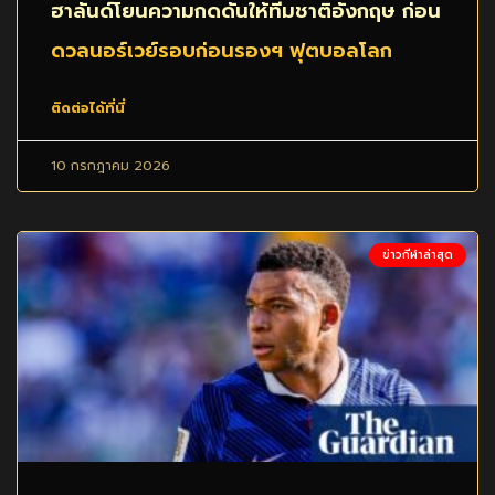
ฮาลันด์โยนความกดดันให้ทีมชาติอังกฤษ ก่อน
ดวลนอร์เวย์รอบก่อนรองฯ ฟุตบอลโลก
ติดต่อได้ที่นี่
10 กรกฎาคม 2026
ข่าวกีฬาล่าสุด