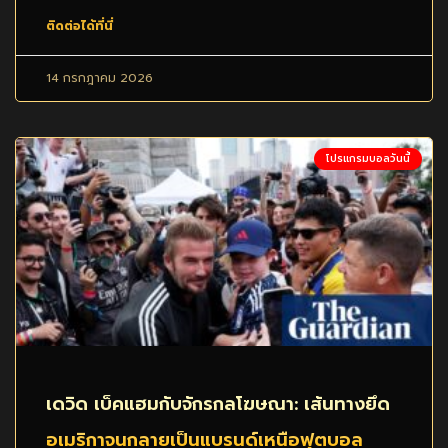
ติดต่อได้ที่นี่
14 กรกฎาคม 2026
โปรแกรมบอลวันนี้
เดวิด เบ็คแฮมกับจักรกลโฆษณา: เส้นทางยึด
อเมริกาจนกลายเป็นแบรนด์เหนือฟุตบอล