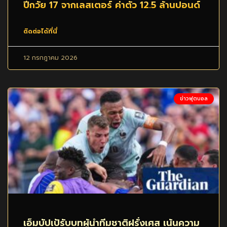
ปีกวัย 17 จากเลสเตอร์ ค่าตัว 12.5 ล้านปอนด์
ติดต่อได้ที่นี่
12 กรกฎาคม 2026
ข่าวฟุตบอล
เอ็มบัปเป้รับบทผู้นำทีมชาติฝรั่งเศส เน้นความ