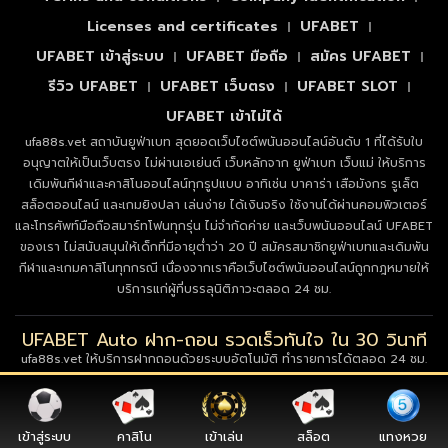
Licenses and certificates
UFABET
UFABET เข้าสู่ระบบ
UFABET มือถือ
สมัคร UFABET
รีวิว UFABET
UFABET เว็บตรง
UFABET SLOT
UFABET เข้าไม่ได้
ufa88s.vet สถาบันยูฟ่าเบท สุดยอดเว็บไซต์พนันออนไลน์อันดับ 1 ที่ได้รับใบ
อนุญาตให้เป็นเว็บตรง ไม่ผ่านเอเย่นต์ เว็บหลักจาก ยูฟ่าเบท เว็บแม่ ให้บริการ
เดิมพันกีฬาและคาสิโนออนไลน์ทุกรูปแบบ อาทิเช่น บาคาร่า เสือมังกร รูเล็ต
สล็อตออนไลน์ และเกมยิงปลา เล่นง่าย ได้เงินจริง ใช้งานได้ผ่านคอมพิวเตอร์
และโทรศัพท์มือถือสมาร์ทโฟนทุกรุ่น ไม่จำกัดค่าย และเว็บพนันออนไลน์ UFABET
ของเรา ไม่สนับสนุนให้เด็กที่มีอายุต่ำว่า 20 ปี สมัครสมาชิกยูฟ่าเบทและเดิมพัน
กีฬาและเกมคาสิโนทุกกรณี เนื่องจากเราคือเว็บไซต์พนันออนไลน์ถูกกฎหมายให้
บริการแก่ผู้ที่บรรลุนิติภาวะตลอด 24 ชม.
UFABET Auto ฝาก-ถอน รวดเร็วทันใจ ใน 30 วินาที
ufa88s.vet ให้บริการฝากถอนด้วยระบบอัตโนมัติ ทำรายการได้ตลอด 24 ชม.
คุณจึงมั่นใจได้ว่าทุกยอดธุรกรรมของคุณจะไม่ตกหล่นอย่างแน่นอน
เข้าสู่ระบบ
คาสิโน
เข้าเล่น
สล็อต
แทงหวย