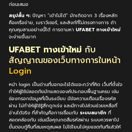
ก่อนเสมอ
สรุปสั้น ๆ:
ปัญหา “เข้าไม่ได้” มักเกิดจาก 3 เรื่องหลัก
คือเครือข่าย, เบราว์เซอร์, และลิงก์ที่ไม่ตรงทางการ ถ้า
คุณคุมสามอย่างนี้ได้ การตามหา
UFABET ทางเข้าใหม่
จะง่ายขึ้นมาก
UFABET ทางเข้าใหม่
กับ
สัญญาณของเว็บทางการในหน้า
Login
หน้า login เป็นด่านที่บอกอะไรได้เยอะกว่าที่คิด เว็บที่ตั้งใจ
ทำให้ผู้ใช้ปลอดภัยมักแสดงองค์ประกอบพื้นฐานครบ เช่น
ช่องกรอกข้อมูลที่เป็นระเบียบ มีข้อความเตือนเรื่องรหัส
ผ่าน ไม่ทำให้ผู้ใช้รู้สึกถูกเร่ง และมีทางไปส่วนช่วยเหลือที่
อ่านได้จริง ที่สำคัญคือการเชื่อมกับ
ระบบสมาชิก
ที่
สอดคล้องกัน เช่นเมื่อคุณกดลืมรหัสผ่าน ระบบควรพาไป
ขั้นตอนกู้คืนที่สมเหตุสมผล ไม่ใช่โยนไปคุยแชตทันทีแล้วให้