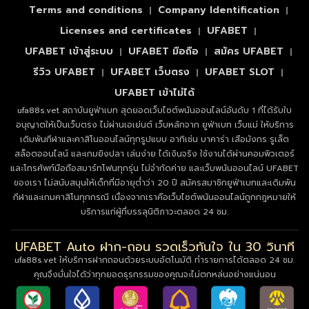
Terms and conditions
Company Identification
Licenses and certificates
UFABET
UFABET เข้าสู่ระบบ
UFABET มือถือ
สมัคร UFABET
รีวิว UFABET
UFABET เว็บตรง
UFABET SLOT
UFABET เข้าไม่ได้
ufa88s.vet สถาบันยูฟ่าเบท สุดยอดเว็บไซต์พนันออนไลน์อันดับ 1 ที่ได้รับใบ
อนุญาตให้เป็นเว็บตรง ไม่ผ่านเอเย่นต์ เว็บหลักจาก ยูฟ่าเบท เว็บแม่ ให้บริการ
เดิมพันกีฬาและคาสิโนออนไลน์ทุกรูปแบบ อาทิเช่น บาคาร่า เสือมังกร รูเล็ต
สล็อตออนไลน์ และเกมยิงปลา เล่นง่าย ได้เงินจริง ใช้งานได้ผ่านคอมพิวเตอร์
และโทรศัพท์มือถือสมาร์ทโฟนทุกรุ่น ไม่จำกัดค่าย และเว็บพนันออนไลน์ UFABET
ของเรา ไม่สนับสนุนให้เด็กที่มีอายุต่ำว่า 20 ปี สมัครสมาชิกยูฟ่าเบทและเดิมพัน
กีฬาและเกมคาสิโนทุกกรณี เนื่องจากเราคือเว็บไซต์พนันออนไลน์ถูกกฎหมายให้
บริการแก่ผู้ที่บรรลุนิติภาวะตลอด 24 ชม.
UFABET Auto ฝาก-ถอน รวดเร็วทันใจ ใน 30 วินาที
ufa88s.vet ให้บริการฝากถอนด้วยระบบอัตโนมัติ ทำรายการได้ตลอด 24 ชม.
คุณจึงมั่นใจได้ว่าทุกยอดธุรกรรมของคุณจะไม่ตกหล่นอย่างแน่นอน