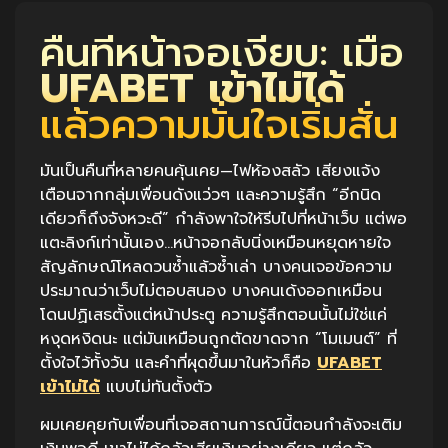
คืนที่หน้าจอเงียบ: เมื่อ
UFABET เข้าไม่ได้
แล้วความมั่นใจเริ่มสั่น
มันเป็นคืนที่หลายคนคุ้นเคย—ไฟห้องสลัว เสียงแจ้ง
เตือนจากกลุ่มเพื่อนดังแว่วๆ และความรู้สึก “อีกนิด
เดียวก็ถึงจังหวะดี” กำลังพาใจให้รีบไปที่หน้าเว็บ แต่พอ
แตะลิงก์เท่านั้นเอง…หน้าจอกลับนิ่งเหมือนหยุดหายใจ
สัญลักษณ์โหลดวนซ้ำแล้วซ้ำเล่า บางคนเจอข้อความ
ประมาณว่าเว็บไม่ตอบสนอง บางคนเด้งออกเหมือน
โดนปฏิเสธตั้งแต่หน้าประตู ความรู้สึกตอนนั้นไม่ใช่แค่
หงุดหงิดนะ แต่มันเหมือนถูกตัดขาดจาก “โมเมนต์” ที่
ตั้งใจไว้ทั้งวัน และคำที่ผุดขึ้นมาในหัวก็คือ
UFABET
เข้าไม่ได้
แบบไม่ทันตั้งตัว
ผมเคยคุยกับเพื่อนที่เจอสถานการณ์นี้ตอนกำลังจะเติม