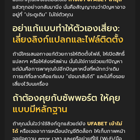
แล้วทุกอย่างกลับมานิ่ง นั่นคือสัญญาณว่าปัญหาอาจ
อยู่ที่ “ประตูเดิม” ไม่ใช่ตัวคุณ
อย่าแก้แบบทำให้ตัวเองเสี่ยง:
เลี่ยงลิงก์แปลกและไฟล์ติดตั้ง
ถ้ามีใครเสนอทางแก้ด้วยการให้ติดตั้งไฟล์, ให้เปิดสิทธิ์
แปลกๆ หรือให้ส่งรหัสผ่าน นั่นไม่ใช่การช่วยแก้ปัญหา
แต่มันคือการพาคุณไปอีกปัญหาหนึ่งที่หนักกว่าเดิม
การแก้ที่ฉลาดคือแก้แบบ “ย้อนกลับได้” และไม่ทิ้งรอย
เสี่ยงไว้บนเครื่อง
ถ้าต้องคุยกับซัพพอร์ต ให้คุย
แบบมีหลักฐาน
ถ้าคุณมั่นใจว่าใช้ลิงก์ถูกแล้วแต่ยัง
UFABET เข้าไม่
ได้
หรือเจออาการเหมือนบัญชีติดล็อก ให้เก็บภาพหน้า
จอข้อความ error เวลา และเครือข่ายที่ใช้ (Wi‑Fi/มือ