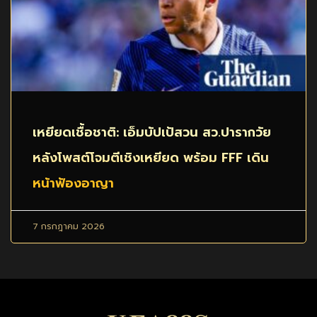
เหยียดเชื้อชาติ: เอ็มบัปเป้สวน สว.ปารากวัย
หลังโพสต์โจมตีเชิงเหยียด พร้อม FFF เดิน
หน้าฟ้องอาญา
7 กรกฎาคม 2026