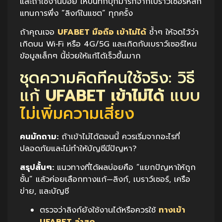
และถ้าใช้งานบ่อย ให้บันทึกบุ๊กมาร์กจากเบราว์เซอร์หลัก
แทนการพึ่ง “ลิงก์ในแชต” ทุกครั้ง
ถ้าคุณเจอ
UFABET มือถือ เข้าไม่ได้
ซ้ำๆ ให้จดไว้ว่า
เกิดบน Wi‑Fi หรือ 4G/5G และเกิดกับเบราว์เซอร์ไหน
ข้อมูลเล็กๆ นี้ช่วยให้แก้ได้เร็วขึ้นมาก
ชุดความคิดที่คนใช้จริง:
วิธี
แก้
UFABET เข้าไม่ได้
แบบ
ไม่เพิ่มความเสี่ยง
คนมักถาม:
ถ้าเข้าไม่ได้ตอนนี้ ควรเริ่มจากอะไรที่
ปลอดภัยและไม่ทำให้บัญชีมีปัญหา?
สรุปสั้นๆ:
แนวทางที่ได้ผลบ่อยคือ “แยกปัญหาให้ถูก
ชั้น” แล้วค่อยเลือกทางแก้—ลิงก์, เบราว์เซอร์, เครือ
ข่าย, และบัญชี
ตรวจว่าลิงก์ยังใช้งานได้หรือควรใช้
ทางเข้า