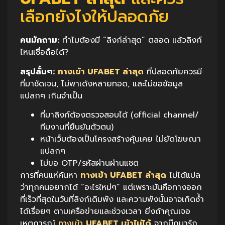
เลือกยังไงให้ปลอดภัย
คนมักถาม:
ทำไมต้องมี “ลิงก์ล่าสุด” ตลอด แล้วลิงก์
ไหนเชื่อถือได้?
สรุปสั้นๆ:
ทางเข้า UFABET ล่าสุด
ที่ปลอดภัยควรมี
ที่มาชัดเจน, ไม่พาเด้งหลายทอด, และไม่ขอข้อมูล
แปลกๆ เกินจำเป็น
ที่มาลิงก์ต้องตรวจสอบได้ (official channel/
ทีมงานที่ยืนยันตัวตน)
หน้าเว็บต้องเป็นโครงสร้างคุ้นเคย ไม่ยัดโฆษณา
แปลกๆ
ไม่ขอ OTP/รหัสผ่านผ่านแชต
การที่คนแห่ค้นหา
ทางเข้า UFABET ล่าสุด
ไม่ได้แปล
ว่าทุกคนอยากได้ “อะไรใหม่ๆ” แต่เพราะมันคือทางออก
ที่เร็วที่สุดในวันที่ลิงก์เดิมพัง และความพังนั้นอาจเกิดซ้ำ
ได้เรื่อยๆ ตามเครือข่ายและช่วงเวลา ยิ่งถ้าคุณเจอ
เหตุการณ์
ทางเข้า
UFABET เข้าไม่ได้
จากบุ๊กมาร์ก