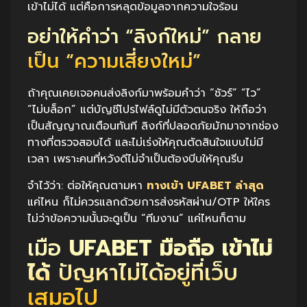
เข้าไม่ได้ แต่คือการหลุดข้อมูลจากความใจร้อน
อย่าให้คำว่า “ลิงก์ใหม่” กลาย
เป็น “ความเสี่ยงใหม่”
ถ้าคุณเคยเจอคนส่งลิงก์มาพร้อมคำว่า “ชัวร์” “ไว”
“ไม่บล็อก” แต่บัญชีโปรไฟล์ดูไม่มีตัวตนจริง ให้ถือว่า
เป็นสัญญาณเตือนทันที ลิงก์ที่ปลอดภัยมักมาจากช่อง
ทางที่ตรวจสอบได้ และไม่เร่งให้คุณตัดสินใจแบบไม่มี
เวลา เพราะคนที่หวังดีไม่จำเป็นต้องบีบให้คุณรีบ
จำไว้ว่า: ต่อให้คุณตามหา
ทางเข้า UFABET ล่าสุด
แค่ไหน ก็ไม่ควรแลกด้วยการส่งรหัสผ่าน/OTP ให้ใคร
ไม่ว่าข้อความนั้นจะดูเป็น “ทีมงาน” แค่ไหนก็ตาม
เมื่อ
UFABET มือถือ เข้าไม่
ได้
ปัญหาไม่ได้อยู่ที่เว็บ
เสมอไป