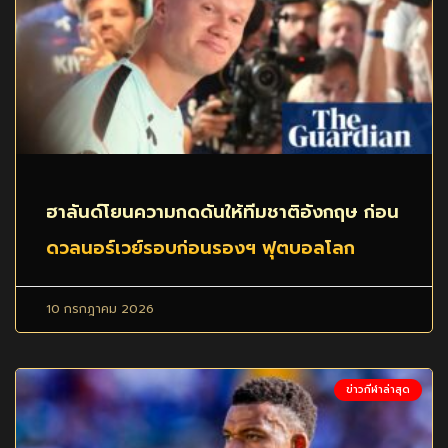
ฮาลันด์โยนความกดดันให้ทีมชาติอังกฤษ ก่อน
ดวลนอร์เวย์รอบก่อนรองฯ ฟุตบอลโลก
10 กรกฎาคม 2026
ข่าวกีฬาล่าสุด