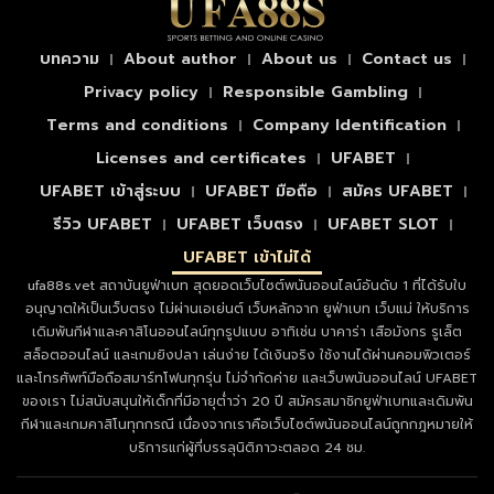
บทความ
About author
About us
Contact us
Privacy policy
Responsible Gambling
Terms and conditions
Company Identification
Licenses and certificates
UFABET
UFABET เข้าสู่ระบบ
UFABET มือถือ
สมัคร UFABET
รีวิว UFABET
UFABET เว็บตรง
UFABET SLOT
UFABET เข้าไม่ได้
ufa88s.vet สถาบันยูฟ่าเบท สุดยอดเว็บไซต์พนันออนไลน์อันดับ 1 ที่ได้รับใบ
อนุญาตให้เป็นเว็บตรง ไม่ผ่านเอเย่นต์ เว็บหลักจาก ยูฟ่าเบท เว็บแม่ ให้บริการ
เดิมพันกีฬาและคาสิโนออนไลน์ทุกรูปแบบ อาทิเช่น บาคาร่า เสือมังกร รูเล็ต
สล็อตออนไลน์ และเกมยิงปลา เล่นง่าย ได้เงินจริง ใช้งานได้ผ่านคอมพิวเตอร์
และโทรศัพท์มือถือสมาร์ทโฟนทุกรุ่น ไม่จำกัดค่าย และเว็บพนันออนไลน์ UFABET
ของเรา ไม่สนับสนุนให้เด็กที่มีอายุต่ำว่า 20 ปี สมัครสมาชิกยูฟ่าเบทและเดิมพัน
กีฬาและเกมคาสิโนทุกกรณี เนื่องจากเราคือเว็บไซต์พนันออนไลน์ถูกกฎหมายให้
บริการแก่ผู้ที่บรรลุนิติภาวะตลอด 24 ชม.