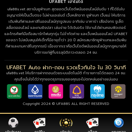
UFABET เข้าไม่ได้
ufa88s.vet สถาบันยูฟ่าเบท สุดยอดเว็บไซต์พนันออนไลน์อันดับ 1 ที่ได้รับใบ
อนุญาตให้เป็นเว็บตรง ไม่ผ่านเอเย่นต์ เว็บหลักจาก ยูฟ่าเบท เว็บแม่ ให้บริการ
เดิมพันกีฬาและคาสิโนออนไลน์ทุกรูปแบบ อาทิเช่น บาคาร่า เสือมังกร รูเล็ต
สล็อตออนไลน์ และเกมยิงปลา เล่นง่าย ได้เงินจริง ใช้งานได้ผ่านคอมพิวเตอร์
และโทรศัพท์มือถือสมาร์ทโฟนทุกรุ่น ไม่จำกัดค่าย และเว็บพนันออนไลน์ UFABET
ของเรา ไม่สนับสนุนให้เด็กที่มีอายุต่ำว่า 20 ปี สมัครสมาชิกยูฟ่าเบทและเดิมพัน
กีฬาและเกมคาสิโนทุกกรณี เนื่องจากเราคือเว็บไซต์พนันออนไลน์ถูกกฎหมายให้
บริการแก่ผู้ที่บรรลุนิติภาวะตลอด 24 ชม.
UFABET Auto ฝาก-ถอน รวดเร็วทันใจ ใน 30 วินาที
ufa88s.vet ให้บริการฝากถอนด้วยระบบอัตโนมัติ ทำรายการได้ตลอด 24 ชม.
คุณจึงมั่นใจได้ว่าทุกยอดธุรกรรมของคุณจะไม่ตกหล่นอย่างแน่นอน
Copyright 2024 © UFA88S ALL RIGHT RESERVED
เข้าสู่ระบบ
คาสิโน
เข้าเล่น
สล็อต
แทงหวย