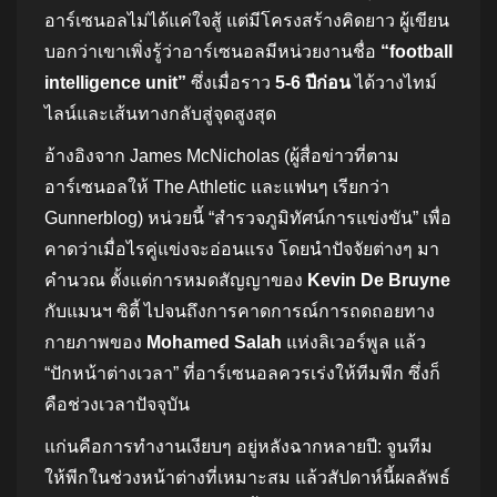
อาร์เซนอลไม่ได้แค่ใจสู้ แต่มีโครงสร้างคิดยาว ผู้เขียน
บอกว่าเขาเพิ่งรู้ว่าอาร์เซนอลมีหน่วยงานชื่อ
“football
intelligence unit”
ซึ่งเมื่อราว
5-6 ปีก่อน
ได้วางไทม์
ไลน์และเส้นทางกลับสู่จุดสูงสุด
อ้างอิงจาก James McNicholas (ผู้สื่อข่าวที่ตาม
อาร์เซนอลให้ The Athletic และแฟนๆ เรียกว่า
Gunnerblog) หน่วยนี้ “สำรวจภูมิทัศน์การแข่งขัน” เพื่อ
คาดว่าเมื่อไรคู่แข่งจะอ่อนแรง โดยนำปัจจัยต่างๆ มา
คำนวณ ตั้งแต่การหมดสัญญาของ
Kevin De Bruyne
กับแมนฯ ซิตี้ ไปจนถึงการคาดการณ์การถดถอยทาง
กายภาพของ
Mohamed Salah
แห่งลิเวอร์พูล แล้ว
“ปักหน้าต่างเวลา” ที่อาร์เซนอลควรเร่งให้ทีมพีก ซึ่งก็
คือช่วงเวลาปัจจุบัน
แก่นคือการทำงานเงียบๆ อยู่หลังฉากหลายปี: จูนทีม
ให้พีกในช่วงหน้าต่างที่เหมาะสม แล้วสัปดาห์นี้ผลลัพธ์