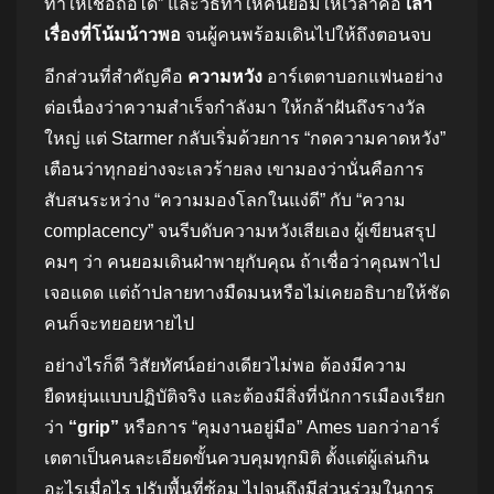
ทำให้เชื่อถือได้” และวิธีทำให้คนยอมให้เวลาคือ
เล่า
เรื่องที่โน้มน้าวพอ
จนผู้คนพร้อมเดินไปให้ถึงตอนจบ
อีกส่วนที่สำคัญคือ
ความหวัง
อาร์เตตาบอกแฟนอย่าง
ต่อเนื่องว่าความสำเร็จกำลังมา ให้กล้าฝันถึงรางวัล
ใหญ่ แต่ Starmer กลับเริ่มด้วยการ “กดความคาดหวัง”
เตือนว่าทุกอย่างจะเลวร้ายลง เขามองว่านั่นคือการ
สับสนระหว่าง “ความมองโลกในแง่ดี” กับ “ความ
complacency” จนรีบดับความหวังเสียเอง ผู้เขียนสรุป
คมๆ ว่า คนยอมเดินฝ่าพายุกับคุณ ถ้าเชื่อว่าคุณพาไป
เจอแดด แต่ถ้าปลายทางมืดมนหรือไม่เคยอธิบายให้ชัด
คนก็จะทยอยหายไป
อย่างไรก็ดี วิสัยทัศน์อย่างเดียวไม่พอ ต้องมีความ
ยืดหยุ่นแบบปฏิบัติจริง และต้องมีสิ่งที่นักการเมืองเรียก
ว่า
“grip”
หรือการ “คุมงานอยู่มือ” Ames บอกว่าอาร์
เตตาเป็นคนละเอียดขั้นควบคุมทุกมิติ ตั้งแต่ผู้เล่นกิน
อะไรเมื่อไร ปรับพื้นที่ซ้อม ไปจนถึงมีส่วนร่วมในการ