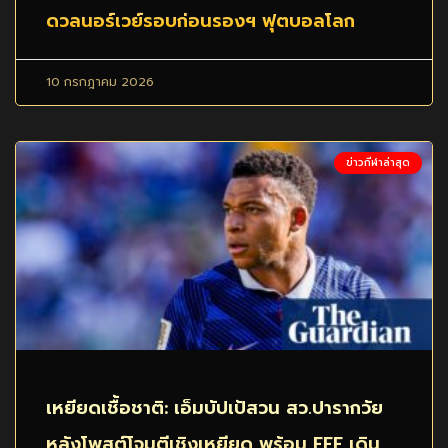
ดวลนอร์เวย์รอบก่อนรองฯ ฟุตบอลโลก
10 กรกฎาคม 2026
ข่าวกีฬาล่าสุด
เหยียดเชื้อชาติ: เอ็มบัปเป้สวน สว.ปารากวัย
หลังโพสต์โจมตีเชิงเหยียด พร้อม FFF เดิน