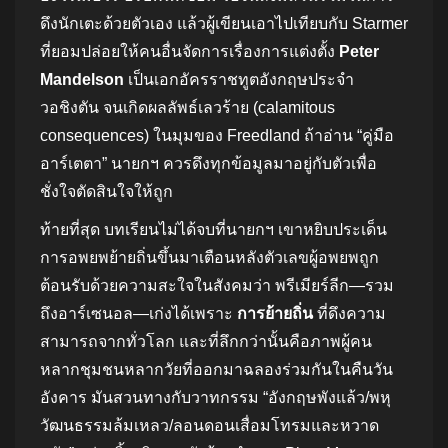
ดึงนักเตะด้วยตัวเอง แล้วผู้เขียนเอาไปเทียบกับ Starmer
ที่ยอมปล่อยให้คนอื่นจัดการเรื่องการแต่งตั้ง
Peter
Mandelson
เป็นเอกอัครราชทูตอังกฤษประจำ
วอชิงตัน จนเกิดผลลัพธ์เลวร้าย (calamitous
consequences) ในมุมของ Freedland ถ้าอ่าน “คู่มือ
อาร์เตตา” นายกฯ ควรดึงทุกข้อมูลมาอยู่กับตัวเพื่อ
ชั่งใจตัดสินใจให้ถูก
ท้ายที่สุด บทเรียนไม่ได้จบที่นายกฯ เขาหยิบประเด็น
การอพยพย้ายถิ่นขึ้นมาเตือนหลังตัวเลขผู้อพยพถูก
ต้อนรับด้วยความสะใจในสังคมว่า พรีเมียร์ลีก—รวม
ถึงอาร์เซนอล—เก่งได้เพราะ
การย้ายถิ่น
ที่ดึงความ
สามารถจากทั่วโลก และที่ลึกกว่านั้นคือภาพผู้คน
หลากชุมชนหลากวัยที่ออกมาฉลองร่วมกันในคืนวัน
อังคาร มันสวนทางกับวาทกรรม “อังกฤษพังแล้ว/พหุ
วัฒนธรรมล้มเหลว/ลอนดอนเสื่อมโทรมและหวาด