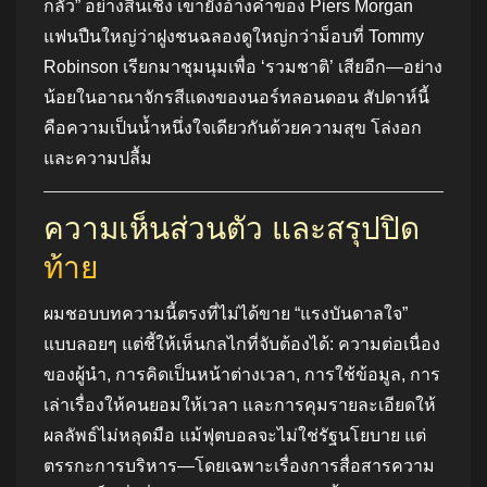
กลัว” อย่างสิ้นเชิง เขายังอ้างคำของ Piers Morgan
แฟนปืนใหญ่ว่าฝูงชนฉลองดูใหญ่กว่าม็อบที่ Tommy
Robinson เรียกมาชุมนุมเพื่อ ‘รวมชาติ’ เสียอีก—อย่าง
น้อยในอาณาจักรสีแดงของนอร์ทลอนดอน สัปดาห์นี้
คือความเป็นน้ำหนึ่งใจเดียวกันด้วยความสุข โล่งอก
และความปลื้ม
ความเห็นส่วนตัว และสรุปปิด
ท้าย
ผมชอบบทความนี้ตรงที่ไม่ได้ขาย “แรงบันดาลใจ”
แบบลอยๆ แต่ชี้ให้เห็นกลไกที่จับต้องได้: ความต่อเนื่อง
ของผู้นำ, การคิดเป็นหน้าต่างเวลา, การใช้ข้อมูล, การ
เล่าเรื่องให้คนยอมให้เวลา และการคุมรายละเอียดให้
ผลลัพธ์ไม่หลุดมือ แม้ฟุตบอลจะไม่ใช่รัฐนโยบาย แต่
ตรรกะการบริหาร—โดยเฉพาะเรื่องการสื่อสารความ