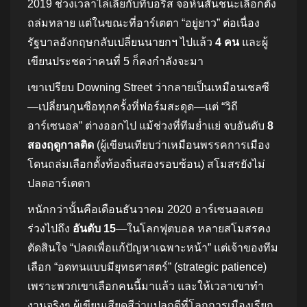
2019 ช่วงเวลาไล่เลี่ยกับที่บอริส จอห์นสันชนะเลือกตั้ง
ถล่มทลาย แต่ในขณะที่อาร์เตตา “อยู่ยาว” ต่อเนื่อง
รัฐบาลอังกฤษกลับเปลี่ยนนายกฯ ไปแล้ว
4 คน
และผู้
เขียนประชดว่าคนที่ 5 ก็คงกำลังจะมา
เขาเปรียบ Downing Street ว่ากลายเป็นเหมือนเชลซี
—เปลี่ยนกุนซือทุกครั้งที่ฟอร์มสะดุด—แต่ “วิถี
อาร์เซนอล” ต่างออกไป แม้ช่วงที่ทีมย่ำแย่ จบอันดับ
8
สองฤดูกาลติด
(ผู้เขียนเทียบว่าเหมือนพรรคการเมือง
โดนถล่มเลือกตั้งท้องถิ่นสองรอบซ้อน) สโมสรยังไม่
ปลดอาร์เตตา
หนักกว่านั้นคือเดือนธันวาคม 2020 อาร์เซนอลเคย
ร่วงไปถึง
อันดับ 15
—ในโลกฟุตบอล หลายสโมสรคง
ตัดสินใจ “ปลดเพื่อแก้ปัญหาเฉพาะหน้า” แต่เจ้าของทีม
เลือก “อดทนแบบมียุทธศาสตร์” (strategic patience)
เพราะพวกเขาเลือกคนนี้มาแล้ว และให้เวลาเขาทำ
งานจริงๆ ผู้เขียนเสียดสีว่าแปลกดีที่โลกการเมืองเรียก