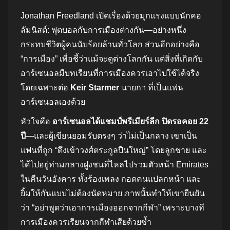
Jonathan Freedland เปิดเรื่องด้วยมุกแรงแบบนักคอ
ลัมนิสต์: ฟุตบอลกับการเมืองต่างกัน—อย่างหนึ่ง
กระทบชีวิตผู้คนนับร้อยล้านทั่วโลก ส่วนอีกอย่างคือ
“การเมือง” เพื่อชี้ว่าแม้จะดูต่างโลกกัน แต่สิ่งที่เกิดกับ
อาร์เซนอลมีบทเรียนที่การเมืองควรเอาไปใช้ได้จริง
โดยเฉพาะต่อ
Keir Starmer
นายกฯ ที่เป็นแฟน
อาร์เซนอลเองด้วย
หัวใจคือ
อาร์เซนอลได้แชมป์พรีเมียร์ลีก ปิดรอคอย 22
ปี
—และผู้เขียนยอมรับตรงๆ ว่าไม่เป็นกลาง เขาเป็น
แฟนที่ถูก “ดึงเข้าวงศ์ตระกูลปืนใหญ่” โดยลูกชาย และ
ได้ไปอยู่ท่ามกลางฝูงชนที่ไหลไปรวมตัวหน้า Emirates
ในคืนวันอังคาร ทั้งร้องเพลง กอดคนแปลกหน้า และ
ยิ้มให้กันแบบไม่ต้องนัดหมาย ภาพนั้นทำให้เขายืนยัน
ว่า “อย่าพูดว่าเอาการเมืองออกจากกีฬา” เพราะบางที
การเมืองควรเรียนจากกีฬาเสียด้วยซ้ำ