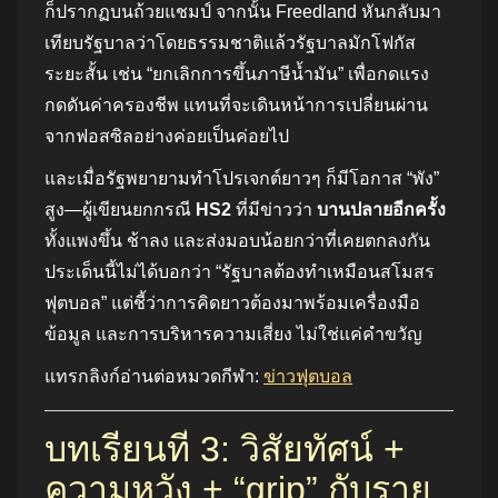
ก็ปรากฏบนถ้วยแชมป์ จากนั้น Freedland หันกลับมา
เทียบรัฐบาลว่าโดยธรรมชาติแล้วรัฐบาลมักโฟกัส
ระยะสั้น เช่น “ยกเลิกการขึ้นภาษีน้ำมัน” เพื่อกดแรง
กดดันค่าครองชีพ แทนที่จะเดินหน้าการเปลี่ยนผ่าน
จากฟอสซิลอย่างค่อยเป็นค่อยไป
และเมื่อรัฐพยายามทำโปรเจกต์ยาวๆ ก็มีโอกาส “พัง”
สูง—ผู้เขียนยกกรณี
HS2
ที่มีข่าวว่า
บานปลายอีกครั้ง
ทั้งแพงขึ้น ช้าลง และส่งมอบน้อยกว่าที่เคยตกลงกัน
ประเด็นนี้ไม่ได้บอกว่า “รัฐบาลต้องทำเหมือนสโมสร
ฟุตบอล” แต่ชี้ว่าการคิดยาวต้องมาพร้อมเครื่องมือ
ข้อมูล และการบริหารความเสี่ยง ไม่ใช่แค่คำขวัญ
แทรกลิงก์อ่านต่อหมวดกีฬา:
ข่าวฟุตบอล
บทเรียนที่ 3: วิสัยทัศน์ +
ความหวัง + “grip” กับราย