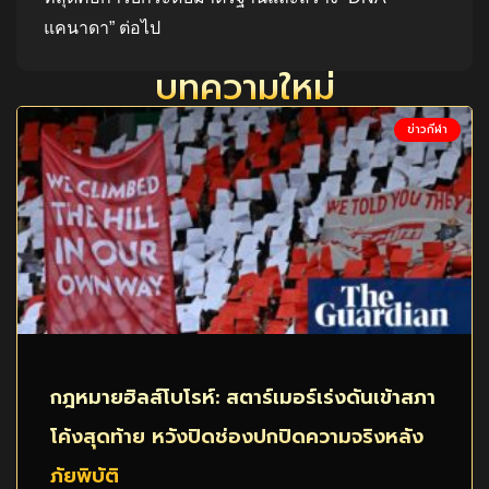
แคนาดา” ต่อไป
บทความใหม่
ข่าวกีฬา
กฎหมายฮิลส์โบโรห์: สตาร์เมอร์เร่งดันเข้าสภา
โค้งสุดท้าย หวังปิดช่องปกปิดความจริงหลัง
ภัยพิบัติ