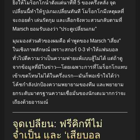
ยิงให้โมร็อกโกนำตั้งแต่นาทีที่ 5 ของครึ่งหลัง จุด
เปลี่ยนนี้ทำให้รูปเกมเปลี่ยนทันที โมร็อกโกมีเหตุผลที่
จะถอยต่ำ เล่นรัดกุม และเลือกจังหวะสวนกลับตามที่
Marsch ยอมรับเองว่า “ประตูเปลี่ยนเกม”
มุมมองส่วนตัวของผมคือ คำพูดของ Marsch “เสี่ยง”
ในเชิงภาพลักษณ์ เพราะสกอร์ 0-3 ทำให้แฟนบอล
ทั่วไปตีความว่าเป็นความพ่ายแพ้แบบสู้ไม่ได้ แต่ถ้าดู
จากข้อมูลที่มีในข่าว—โดยเฉพาะการที่โมร็อกโกแทบ
เข้าเขตโทษไม่ได้ในครึ่งแรก—มันก็พอเข้าใจได้ว่า
โค้ชกำลังปกป้องความพยายามของทีม และพยายาม
ยกระดับมาตรฐานความเชื่อมั่นของนักเตะมากกว่าจะ
เถียงด้วยอารมณ์
จุดเปลี่ยน: ฟรีคิกที่ไม่
จำเป็น และ ‘เสียบอล