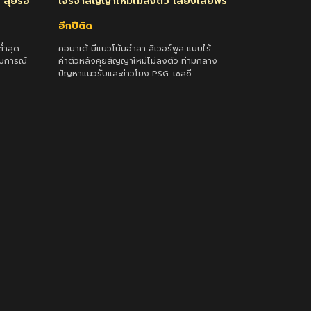
d ลุยรอ
เจรจาสัญญาใหม่ไม่ลงตัว เสี่ยงเสียฟรี
อีกปีติด
ต่ำสุด
คอนาเต้ มีแนวโน้มอำลา ลิเวอร์พูล แบบไร้
สบการณ์
ค่าตัวหลังคุยสัญญาใหม่ไม่ลงตัว ท่ามกลาง
ปัญหาแนวรับและข่าวโยง PSG-เชลซี