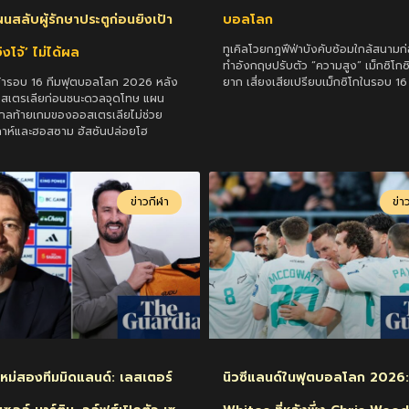
นสลับผู้รักษาประตูก่อนยิงเป้า
บอลโลก
ทูเคิลโวยกฎฟีฟ่าบังคับซ้อมใกล้สนามก
งโจ้’ ไม่ได้ผล
ทำอังกฤษปรับตัว “ความสูง” เม็กซิโกซิต
เข้ารอบ 16 ทีมฟุตบอลโลก 2026 หลัง
ยาก เสี่ยงเสียเปรียบเม็กซิโกในรอบ 16
สเตรเลียก่อนชนะดวลจุดโทษ แผน
โกลท้ายเกมของออสเตรเลียไม่ช่วย
าห์และฮอสซาม ฮัสซันปล่อยโฮ
ข่าวกีฬา
ข่า
ใหม่สองทีมมิดแลนด์: เลสเตอร์
นิวซีแลนด์ในฟุตบอลโลก 2026: