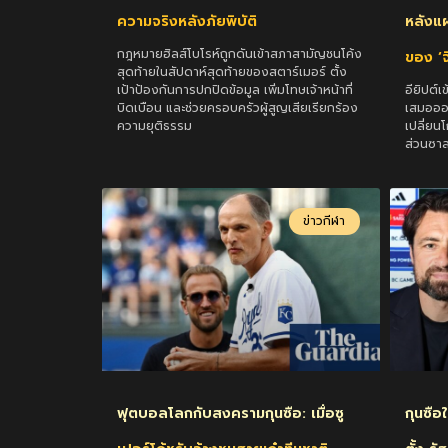
ความจริงหลังภัยพิบัติ
หลังแผ
กฎหมายฮิลส์โบโรห์ถูกดันเข้าสภาสามัญชนโค้ง
ของ ‘จิ
สุดท้ายในสัปดาห์สุดท้ายของสตาร์เมอร์ ตั้ง
เป้าป้องกันการปกปิดข้อมูล เพิ่มโทษเจ้าหน้าที่
อียิปต์
บิดเบือน และช่วยครอบครัวผู้สูญเสียเรียกร้อง
เสมอออ
ความยุติธรรม
เปลี่ยน
ส่วนซาล
ข่าวกีฬา
ฟุตบอลโลกกับสงครามกุนซือ: เมื่อซู
กุนซือ