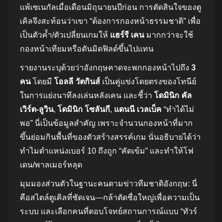
แพ้เซเนกัลเมื่อเดือนมิถุนายนปีก่อน การตัดสินใจของตู
เคิลจึงสะท้อนว่าเขา “ต้องการกองหน้าธรรมชาติ” เพื่อ
เป็นตัวค้ำ/ตัวเปลี่ยนเกมให้
แฮร์รี เคน
มากกว่าจะใช้
กองหน้าเทียมหรือดันมิดฟิลด์ขึ้นไปแทน
รายงานระบุด้วยว่าอังกฤษคาดจะพกกองหน้าไปถึง
3
คน
โดยมี
โอลลี วัตกินส์
เป็นคู่แข่งโดยตรงของโทนีย์
ในการแย่งนาทีลงเล่นหลังเคน และชี้ว่า
โดมินิก คัล
เวิร์ต-ลูวิน
,
โดมินิก โซลันกี
,
แดนนี เวลเบ็ค
“ทำได้ไม่
พอ” นี่เป็นข้อมูลสำคัญ เพราะจำนวนกองหน้าที่มาก
ขึ้นย่อมกินพื้นที่ของตัวสร้างสรรค์เกม นั่นอธิบายได้ว่า
ทำไมตำแหน่งเบอร์ 10 ถึงถูก “คัดเข้ม” และทำให้โฟ
เดน/พาลเมอร์หลุด
มุมมองส่วนตัวในฐานะคนตามข่าวทีมชาติอังกฤษ: นี่
คือสไตล์ตูเคิลที่ชัดเจน—กล้าตัดชื่อใหญ่เพื่อความเป็น
ระบบ และเลือกคนที่ตอบโจทย์สถานการณ์แบบ “ทัวร์