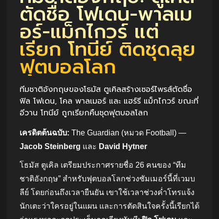
ตัดชื่อ โฟเดน-พาลเม
อร์-แม็กไกวร์ แต่
เรียก โทนีย์ ติดชุดลุย
ฟุตบอลโลก
ทีมชาติอังกฤษของโธมัส ตูเคิลสร้างเซอร์ไพรส์ตัดชื่อ
ฟิล โฟเดน, โคล พาลเมอร์ และ แฮร์รี แม็กไกวร์ ขณะที่
อีวาน โทนีย์ ถูกเรียกคืนชุดฟุตบอลโลก
เครดิตต้นฉบับ:
The Guardian (หมวด Football) —
Jacob Steinberg
และ
David Hytner
โธมัส ตูเคิล เตรียมประกาศรายชื่อ 26 คนของ “ทีม
ชาติอังกฤษ” สำหรับฟุตบอลโลกช่วงซัมเมอร์นี้ที่เวมบ
ลีย์ โดยก่อนถึงเวลายืนยัน เขาใช้เวลาช่วงค่ำโทรแจ้ง
นักเตะว่าใครอยู่ในแผน และการตัดสินใจครั้งนี้เรียกได้