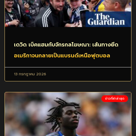
เดวิด เบ็คแฮมกับจักรกลโฆษณา: เส้นทางยึด
อเมริกาจนกลายเป็นแบรนด์เหนือฟุตบอล
13 กรกฎาคม 2026
ข่าวกีฬาล่าสุด