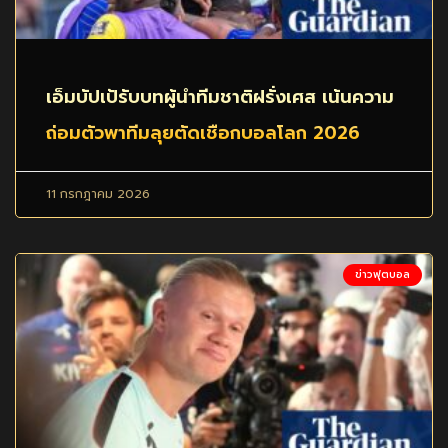
เอ็มบัปเป้รับบทผู้นำทีมชาติฝรั่งเศส เน้นความ
ถ่อมตัวพาทีมลุยตัดเชือกบอลโลก 2026
11 กรกฎาคม 2026
ข่าวฟุตบอล