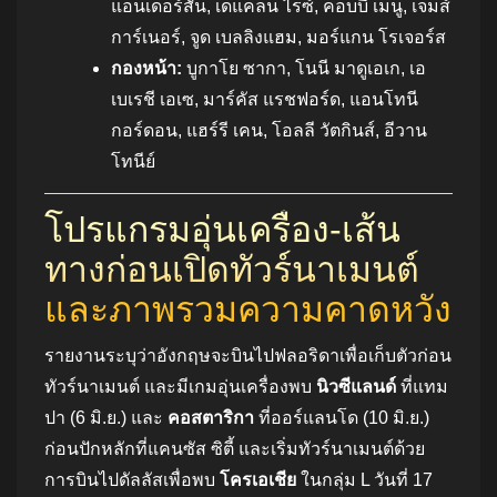
แอนเดอร์สัน, เดแคลน ไรซ์, ค็อบบี เมนู, เจมส์
การ์เนอร์, จูด เบลลิงแฮม, มอร์แกน โรเจอร์ส
กองหน้า:
บูกาโย ซากา, โนนี มาดูเอเก, เอ
เบเรชี เอเซ, มาร์คัส แรชฟอร์ด, แอนโทนี
กอร์ดอน, แฮร์รี เคน, โอลลี วัตกินส์, อีวาน
โทนีย์
โปรแกรมอุ่นเครื่อง-เส้น
ทางก่อนเปิดทัวร์นาเมนต์
และภาพรวมความคาดหวัง
รายงานระบุว่าอังกฤษจะบินไปฟลอริดาเพื่อเก็บตัวก่อน
ทัวร์นาเมนต์ และมีเกมอุ่นเครื่องพบ
นิวซีแลนด์
ที่แทม
ปา (6 มิ.ย.) และ
คอสตาริกา
ที่ออร์แลนโด (10 มิ.ย.)
ก่อนปักหลักที่แคนซัส ซิตี้ และเริ่มทัวร์นาเมนต์ด้วย
การบินไปดัลลัสเพื่อพบ
โครเอเชีย
ในกลุ่ม L วันที่ 17