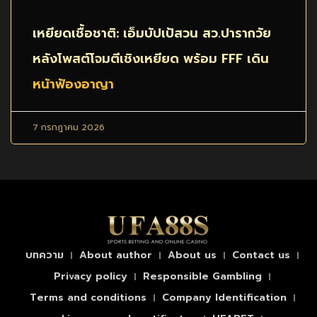
เหยียดเชื้อชาติ: เอ็มบัปเป้สวน สว.ปารากวัย
หลังโพสต์โจมตีเชิงเหยียด พร้อม FFF เดิน
หน้าฟ้องอาญา
7 กรกฎาคม 2026
บทความ
About author
About us
Contact us
Privacy policy
Responsible Gambling
Terms and conditions
Company Identification