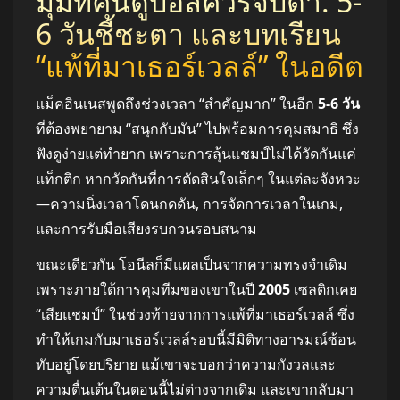
มุมที่คนดูบอลควรจับตา: 5-
6 วันชี้ชะตา และบทเรียน
“แพ้ที่มาเธอร์เวลล์” ในอดีต
แม็คอินเนสพูดถึงช่วงเวลา “สำคัญมาก” ในอีก
5-6 วัน
ที่ต้องพยายาม “สนุกกับมัน” ไปพร้อมการคุมสมาธิ ซึ่ง
ฟังดูง่ายแต่ทำยาก เพราะการลุ้นแชมป์ไม่ได้วัดกันแค่
แท็กติก หากวัดกันที่การตัดสินใจเล็กๆ ในแต่ละจังหวะ
—ความนิ่งเวลาโดนกดดัน, การจัดการเวลาในเกม,
และการรับมือเสียงรบกวนรอบสนาม
ขณะเดียวกัน โอนีลก็มีแผลเป็นจากความทรงจำเดิม
เพราะภายใต้การคุมทีมของเขาในปี
2005
เซลติกเคย
“เสียแชมป์” ในช่วงท้ายจากการแพ้ที่มาเธอร์เวลล์ ซึ่ง
ทำให้เกมกับมาเธอร์เวลล์รอบนี้มีมิติทางอารมณ์ซ้อน
ทับอยู่โดยปริยาย แม้เขาจะบอกว่าความกังวลและ
ความตื่นเต้นในตอนนี้ไม่ต่างจากเดิม และเขากลับมา