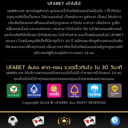
UFABET เข้าไม่ได้
ufa88s.vet สถาบันยูฟ่าเบท สุดยอดเว็บไซต์พนันออนไลน์อันดับ 1 ที่ได้รับใบ
อนุญาตให้เป็นเว็บตรง ไม่ผ่านเอเย่นต์ เว็บหลักจาก ยูฟ่าเบท เว็บแม่ ให้บริการ
เดิมพันกีฬาและคาสิโนออนไลน์ทุกรูปแบบ อาทิเช่น บาคาร่า เสือมังกร รูเล็ต
สล็อตออนไลน์ และเกมยิงปลา เล่นง่าย ได้เงินจริง ใช้งานได้ผ่านคอมพิวเตอร์
และโทรศัพท์มือถือสมาร์ทโฟนทุกรุ่น ไม่จำกัดค่าย และเว็บพนันออนไลน์ UFABET
ของเรา ไม่สนับสนุนให้เด็กที่มีอายุต่ำว่า 20 ปี สมัครสมาชิกยูฟ่าเบทและเดิมพัน
กีฬาและเกมคาสิโนทุกกรณี เนื่องจากเราคือเว็บไซต์พนันออนไลน์ถูกกฎหมายให้
บริการแก่ผู้ที่บรรลุนิติภาวะตลอด 24 ชม.
UFABET Auto ฝาก-ถอน รวดเร็วทันใจ ใน 30 วินาที
ufa88s.vet ให้บริการฝากถอนด้วยระบบอัตโนมัติ ทำรายการได้ตลอด 24 ชม.
คุณจึงมั่นใจได้ว่าทุกยอดธุรกรรมของคุณจะไม่ตกหล่นอย่างแน่นอน
Copyright 2024 © UFA88S ALL RIGHT RESERVED