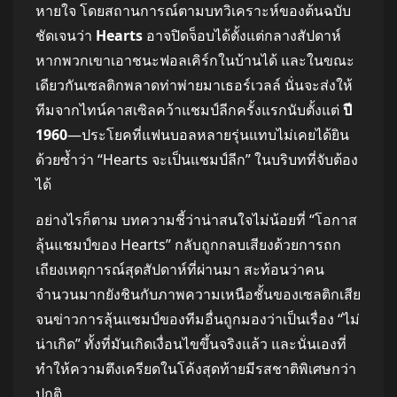
หายใจ โดยสถานการณ์ตามบทวิเคราะห์ของต้นฉบับ
ชัดเจนว่า
Hearts
อาจปิดจ็อบได้ตั้งแต่กลางสัปดาห์
หากพวกเขาเอาชนะฟอลเคิร์กในบ้านได้ และในขณะ
เดียวกันเซลติกพลาดท่าพ่ายมาเธอร์เวลล์ นั่นจะส่งให้
ทีมจากไทน์คาสเซิลคว้าแชมป์ลีกครั้งแรกนับตั้งแต่
ปี
1960
—ประโยคที่แฟนบอลหลายรุ่นแทบไม่เคยได้ยิน
ด้วยซ้ำว่า “Hearts จะเป็นแชมป์ลีก” ในบริบทที่จับต้อง
ได้
อย่างไรก็ตาม บทความชี้ว่าน่าสนใจไม่น้อยที่ “โอกาส
ลุ้นแชมป์ของ Hearts” กลับถูกกลบเสียงด้วยการถก
เถียงเหตุการณ์สุดสัปดาห์ที่ผ่านมา สะท้อนว่าคน
จำนวนมากยังชินกับภาพความเหนือชั้นของเซลติกเสีย
จนข่าวการลุ้นแชมป์ของทีมอื่นถูกมองว่าเป็นเรื่อง “ไม่
น่าเกิด” ทั้งที่มันเกิดเงื่อนไขขึ้นจริงแล้ว และนั่นเองที่
ทำให้ความตึงเครียดในโค้งสุดท้ายมีรสชาติพิเศษกว่า
ปกติ