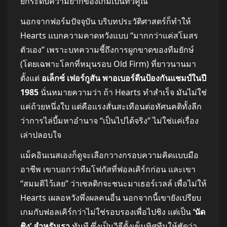
ยกระดับความยากของเกมเป็นทวีคูณ
นอกจากฟอร์มปัจจุบัน บริบทประวัติศาสตร์ก็ทำให้
Hearts แบกความคาดหวังแบบ “มากกว่าแค่สโมสร
ตัวเอง” เพราะบทความชี้ถึงการผูกขาดของทีมยักษ์
(โดยเฉพาะโลกที่หมุนรอบ Old Firm) ที่ยาวนานมา
ตั้งแต่
อเล็กซ์ เฟอร์กูสัน พาอเบอร์ดีนป้องกันแชมป์ในปี
1985
นั่นหมายความว่า ถ้า Hearts ทำสำเร็จ มันไม่ใช่
แค่ถ้วยหนึ่งใบ แต่คือแรงสั่นสะเทือนต่อทัศนคติทั้งลีก
ว่าการไล่บี้มหาอำนาจ “เป็นไปได้จริง” ไม่ใช่แค่เรื่อง
เล่าปลอบใจ
แม็คอินเนสเองก็ดูจะเลือกวางกรอบความคิดแบบมือ
อาชีพ เขาบอกว่าทีมโฟกัสที่ฟอลเคิร์กก่อน และเขา
“สมมติไว้เลย” ว่าเซลติกจะชนะมาเธอร์เวลล์ เพื่อไม่ให้
Hearts เผลอหวังพึ่งผลคนอื่น นอกจากนี้เขายังเปรียบ
เกมกับฟอลเคิร์กว่าไม่ใช่รอบรองเพื่อไปชิง แต่เป็น
‘นัด
ชิง’ สำหรับเรา
ทันที ซึ่งเป็นวิธีตั้งเข็มทิศทีมให้ชัดว่า