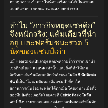
หากทุกอย่างเข้าทาง ไทน์คาสเซิลอาจได้เป็นฉากจบ
แบบที่แฟนๆ รอคอยมานานหลายทศวรรษ
ทำไม “ภารกิจหยุดเซลติก”
จึงหนักจริง: แต้มเดียวที่นำ
อยู่ และฟอร์มชนะรวด 5
นัดของแชมป์เก่า
แม้ Hearts จะเป็นจ่าฝูง แต่บทความย้ำว่าพวกเขานำ
เซลติกเพียง
1 คะแนน
เท่านั้น และสิ่งที่ทำให้เกม
จิตวิทยาเข้มข้นคือเซลติกกำลังชนะในลีก
5 นัดติดต่อ
กัน
นี่เป็น “โมเมนตัมของทีมแชมป์” ที่ทำให้
สถานการณ์พร้อมจะพลิกได้ทุกเมื่อ โดยเฉพาะเมื่อทั้ง
สองทีมยังต้องเจอกันโดยตรงที่
Celtic Park ในวัน
เสาร์
ซึ่งบรรยากาศและแรงส่งจากแฟนบอลเจ้าถิ่นมัก