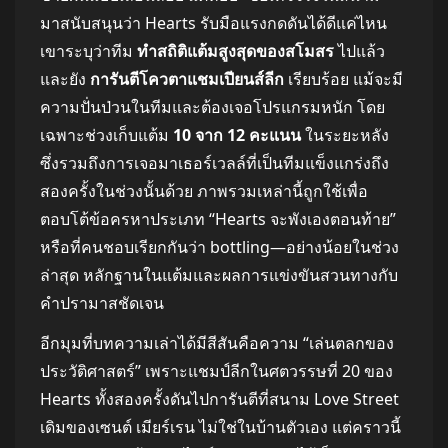
มาสนับสนุนว่า Hearts รับมือแรงกดดันได้ดีแค่ไหน
เขาระบุว่าทีม
ทำสถิติแต้มสูงสุดของสโมสร
ไปแล้ว
และยัง
การันตีโควตาแชมเปียนส์ลีก
เรียบร้อย แม้จะมี
ความปั่นป่วนในทีมและต้องเจอโปรแกรมหนัก โดย
เฉพาะช่วงเก็บแต้ม
10 จาก 12 คะแนน
ในระยะหลัง
ซึ่งรวมถึงการเจอมาเธอร์เวลล์ที่เป็นทีมแข็งแกร่งถึง
สองครั้งในช่วงนั้นด้วย ภาพรวมเหล่านี้ถูกใช้เพื่อ
ตอบโต้ข้อครหาประเภท “Hearts จะพังเองตอนท้าย”
หรือที่คนชอบเรียกกันว่า bottling—อย่างน้อยในช่วง
ล่าสุด หลักฐานในแต้มและผลการแข่งขันสวนทางกับ
คำปรามาสชัดเจน
อีกมุมที่บทความเล่าได้มีสีสันคือความ “เล่นตลกของ
ประวัติศาสตร์” เพราะแชมป์ลีกในศตวรรษที่ 20 ของ
Hearts ทั้งสองครั้งดันไปการันตีที่สนาม Love Street
เดิมของเซนต์ เมียร์เรน ไม่ใช่ในบ้านตัวเอง แต่คราวนี้