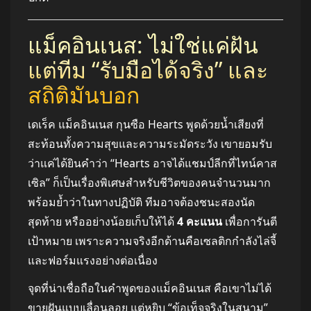
แม็คอินเนส: ไม่ใช่แค่ฝัน
แต่ทีม “รับมือได้จริง” และ
สถิติมันบอก
เดเร็ค แม็คอินเนส กุนซือ Hearts พูดด้วยน้ำเสียงที่
สะท้อนทั้งความสุขและความระมัดระวัง เขายอมรับ
ว่าแค่ได้ยินคำว่า “Hearts อาจได้แชมป์ลีกที่ไทน์คาส
เซิล” ก็เป็นเรื่องพิเศษสำหรับชีวิตของคนจำนวนมาก
พร้อมย้ำว่าในทางปฏิบัติ ทีมอาจต้องชนะสองนัด
สุดท้าย หรืออย่างน้อยเก็บให้ได้
4 คะแนน
เพื่อการันตี
เป้าหมาย เพราะความจริงอีกด้านคือเซลติกกำลังไล่จี้
และฟอร์มแรงอย่างต่อเนื่อง
จุดที่น่าเชื่อถือในคำพูดของแม็คอินเนส คือเขาไม่ได้
ขายฝันแบบเลื่อนลอย แต่หยิบ “ข้อเท็จจริงในสนาม”