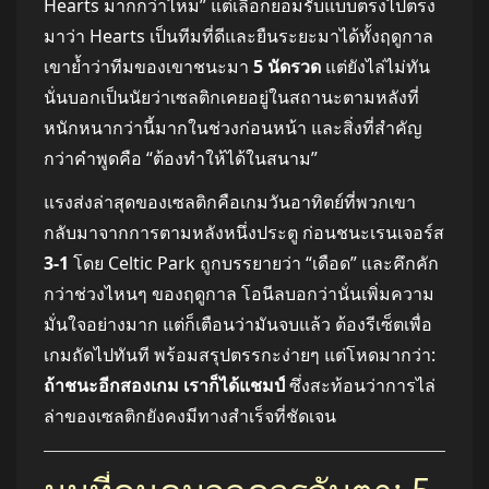
Hearts มากกว่าไหม” แต่เลือกยอมรับแบบตรงไปตรง
มาว่า Hearts เป็นทีมที่ดีและยืนระยะมาได้ทั้งฤดูกาล
เขาย้ำว่าทีมของเขาชนะมา
5 นัดรวด
แต่ยังไล่ไม่ทัน
นั่นบอกเป็นนัยว่าเซลติกเคยอยู่ในสถานะตามหลังที่
หนักหนากว่านี้มากในช่วงก่อนหน้า และสิ่งที่สำคัญ
กว่าคำพูดคือ “ต้องทำให้ได้ในสนาม”
แรงส่งล่าสุดของเซลติกคือเกมวันอาทิตย์ที่พวกเขา
กลับมาจากการตามหลังหนึ่งประตู ก่อนชนะเรนเจอร์ส
3-1
โดย Celtic Park ถูกบรรยายว่า “เดือด” และคึกคัก
กว่าช่วงไหนๆ ของฤดูกาล โอนีลบอกว่านั่นเพิ่มความ
มั่นใจอย่างมาก แต่ก็เตือนว่ามันจบแล้ว ต้องรีเซ็ตเพื่อ
เกมถัดไปทันที พร้อมสรุปตรรกะง่ายๆ แต่โหดมากว่า:
ถ้าชนะอีกสองเกม เราก็ได้แชมป์
ซึ่งสะท้อนว่าการไล่
ล่าของเซลติกยังคงมีทางสำเร็จที่ชัดเจน