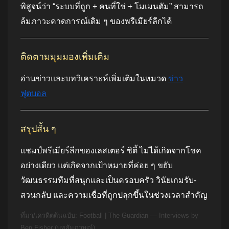
พิสูจน์ว่า “ระบบที่ถูก + คนที่ใช่ + โมเมนตัม” สามารถ
ล้มภาวะคาดการณ์เดิม ๆ ของพรีเมียร์ลีกได้
ติดตามมุมมองเพิ่มเติม
อ่านข่าวและบทวิเคราะห์เพิ่มเติมในหมวด
ข่าว
ฟุตบอล
สรุปสั้น ๆ
แชมป์พรีเมียร์ลีกของเลสเตอร์ ซิตี้ ไม่ได้เกิดจากโชค
อย่างเดียว แต่เกิดจากเป้าหมายที่ค่อย ๆ ขยับ
วัฒนธรรมทีมที่สนุกและเป็นครอบครัว วินัยเกมรับ-
สวนกลับ และความเชื่อที่ถูกปลุกขึ้นในช่วงเวลาสำคัญ
ที่มา/เครดิตต้นฉบับ: Football | The Guardian — Interviews by
Ben Fisher (บทสัมภาษณ์)