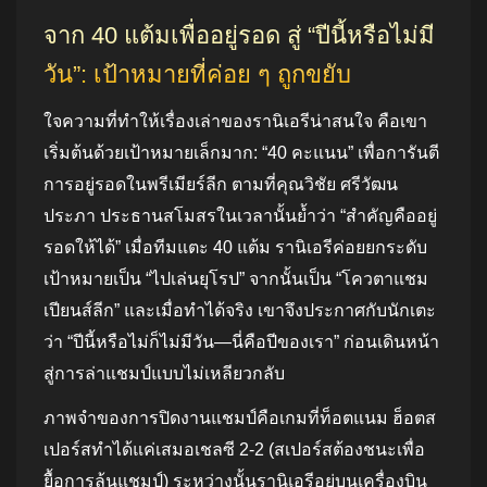
จาก 40 แต้มเพื่ออยู่รอด สู่ “ปีนี้หรือไม่มี
วัน”: เป้าหมายที่ค่อย ๆ ถูกขยับ
ใจความที่ทำให้เรื่องเล่าของรานิเอรีน่าสนใจ คือเขา
เริ่มต้นด้วยเป้าหมายเล็กมาก: “40 คะแนน” เพื่อการันตี
การอยู่รอดในพรีเมียร์ลีก ตามที่คุณวิชัย ศรีวัฒน
ประภา ประธานสโมสรในเวลานั้นย้ำว่า “สำคัญคืออยู่
รอดให้ได้” เมื่อทีมแตะ 40 แต้ม รานิเอรีค่อยยกระดับ
เป้าหมายเป็น “ไปเล่นยุโรป” จากนั้นเป็น “โควตาแชม
เปียนส์ลีก” และเมื่อทำได้จริง เขาจึงประกาศกับนักเตะ
ว่า “ปีนี้หรือไม่ก็ไม่มีวัน—นี่คือปีของเรา” ก่อนเดินหน้า
สู่การล่าแชมป์แบบไม่เหลียวกลับ
ภาพจำของการปิดงานแชมป์คือเกมที่ท็อตแนม ฮ็อตส
เปอร์สทำได้แค่เสมอเชลซี 2-2 (สเปอร์สต้องชนะเพื่อ
ยื้อการลุ้นแชมป์) ระหว่างนั้นรานิเอรีอยู่บนเครื่องบิน