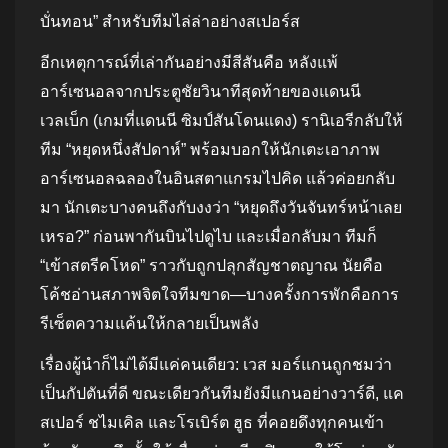
บั่นทอน” สำหรับทีมไล่ล่าอย่างสเปอร์ส
อีกเหตุการณ์ที่เล่ากันอย่างมีสีสันคือ หลังแพ้
อาร์เซนอลจากประตูชัยวินาทีสุดท้ายของแดนนี
เวลเบ็ก (เกมที่แดนนี ซิมป์สันโดนแดง) รานิเอรีกลับให้
ทีม “หยุดหนึ่งสัปดาห์” พร้อมบอกให้นักเตะเอาภาพ
อาร์เซนอลฉลองในอินสตาแกรมไปคิด แล้วค่อยกลับ
มา นักเตะบางคนถึงกับงงว่า “หยุดถึงวันจันทร์หน้าเลย
เหรอ?” ก่อนพากันบินไปดูไบ และเมื่อกลับมา ทีมก็
“เข้าสตรีคโหด” ราวกับถูกปลุกสัญชาตญาณ นัยคือ
โค้ชอ่านสภาพจิตใจทีมขาด—บางครั้งการพักคือการ
รีเซ็ตความแค้นให้กลายเป็นพลัง
เรื่องผู้นำก็ไม่ได้มีแค่คนเดียว: เวส มอร์แกนถูกชมว่า
เป็นกัปตันที่ดี ขณะเดียวกันทีมยังมีแกนอย่างวาร์ดี, แค
สเปอร์ ชไมเคิล และโรเบิร์ต ฮูธ ที่คอยดึงทุกคนเข้า