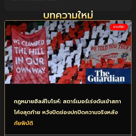
บทความใหม่
ข่าวกีฬา
กฎหมายฮิลส์โบโรห์: สตาร์เมอร์เร่งดันเข้าสภา
โค้งสุดท้าย หวังปิดช่องปกปิดความจริงหลัง
ภัยพิบัติ