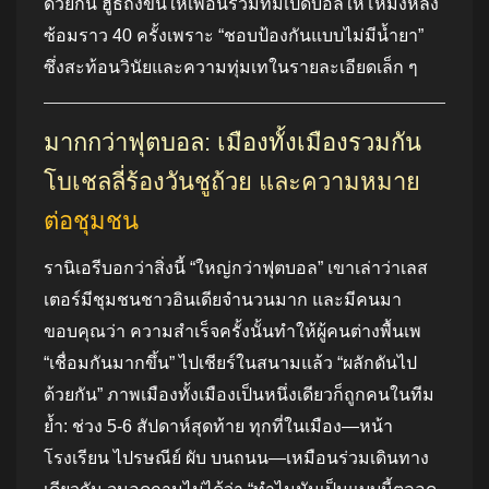
ด้วยกัน ฮูธถึงขั้นให้เพื่อนร่วมทีมเปิดบอลให้โหม่งหลัง
ซ้อมราว 40 ครั้งเพราะ “ชอบป้องกันแบบไม่มีน้ำยา”
ซึ่งสะท้อนวินัยและความทุ่มเทในรายละเอียดเล็ก ๆ
มากกว่าฟุตบอล: เมืองทั้งเมืองรวมกัน
โบเชลลี่ร้องวันชูถ้วย และความหมาย
ต่อชุมชน
รานิเอรีบอกว่าสิ่งนี้ “ใหญ่กว่าฟุตบอล” เขาเล่าว่าเลส
เตอร์มีชุมชนชาวอินเดียจำนวนมาก และมีคนมา
ขอบคุณว่า ความสำเร็จครั้งนั้นทำให้ผู้คนต่างพื้นเพ
“เชื่อมกันมากขึ้น” ไปเชียร์ในสนามแล้ว “ผลักดันไป
ด้วยกัน” ภาพเมืองทั้งเมืองเป็นหนึ่งเดียวก็ถูกคนในทีม
ย้ำ: ช่วง 5-6 สัปดาห์สุดท้าย ทุกที่ในเมือง—หน้า
โรงเรียน ไปรษณีย์ ผับ บนถนน—เหมือนร่วมเดินทาง