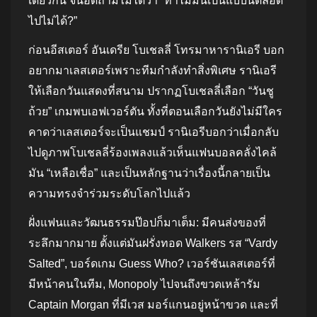
เดียวกัน จนอดถามไม่ได้ว่า “ทำไมมันเป็นแบบนี้ตลอด
ไปไม่ได้?”
ก่อนอีสเตอร์ อันเดรีย โบเชลลี่ โทรมาหารานิเอรี บอก
อยากมาเลสเตอร์เพราะทีมกำลังทำสิ่งพิเศษ รานิเอรี
ให้เลือกวันแสดงที่สนาม ปรากฏโบเชลลี่เลือก “วันชู
ถ้วย” เกมพบเอฟเวอร์ตัน ทั้งที่ตอนเลือกวันยังไม่มีใคร
คาดว่าเลสเตอร์จะเป็นแชมป์ รานิเอรีบอกว่าเมื่อกลับ
ไปดูภาพโบเชลลี่ร้องเพลงแล้วเห็นแฟนบอลคลั่งไคล้
มัน “เหลือเชื่อ” และเป็นหลักฐานว่าเรื่องนี้กลายเป็น
ความทรงจำร่วมระดับโลกไปแล้ว
ฝั่งแฟนและวัฒนธรรมป๊อปก็มาเต็ม: มีคนส่งของที่
ระลึกมากมาย ตั้งแต่มันฝรั่งทอด Walkers รส “Vardy
Salted”, บอร์ดเกม Guess Who? เวอร์ชันเลสเตอร์ที่
มีหน้าคนในทีม, Monopoly ไปจนถึงขวดเหล้ารัม
Captain Morgan ที่มีเวส มอร์แกนอยู่หน้าขวด และที่