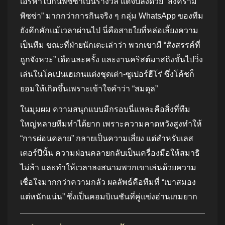
เอรีพาไปกินพิซซ่าเป็นรางวัล แต่จบลงด้วย “สงคราม
พิซซ่า” มากกว่าการกินจริง ๆ กลุ่ม WhatsApp ของทีม
ยังคึกคักแม้เวลาผ่านไป นี่คือสายใยที่หล่อเลี้ยงความ
เป็นทีม ขณะที่ฝ่ายนักเตะเล่าว่า พวกเขามี “สังสรรค์ที่
ถูกจังหวะ” เดือนละครั้ง และงานคริสต์มาสถึงขั้นไปวิ่ง
เล่นในโคเปนเฮเกนแต่งชุดเต่า-ซูเปอร์ฮีโร่ ซึ่งโค้ชก็
ยอมให้เกิดขึ้นเพราะเข้าใจคำว่า “สมดุล”
ในมุมผม ความสนุกแบบมีกรอบนี่แหละคือสิ่งที่ทีม
ใหญ่หลายทีมทำได้ยาก เพราะความคาดหวังสูงทำให้
“การผ่อนคลาย” กลายเป็นความเสี่ยง แต่สำหรับเลส
เตอร์ปีนั้น ความผ่อนคลายกลับเป็นเครื่องมือให้สมาธิ
ไม่ล้า และทำให้เวลาลงสนามพวกเขาเล่นด้วยความ
เชื่อใจมากกว่าความกลัว ผลลัพธ์คือทีมที่ “เบาสมอง
แต่หนักแน่น” ซึ่งเป็นคอมบิเนชันที่คู่แข่งอ่านเกมยาก