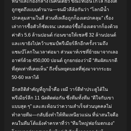
หน้าและกองกลางในคนเดียว ขณะที่เอ็นโกโล ก็องเต
ถูกพูดถึงแบบตำนาน—จนมีวลีล้อกันว่า “โลกมีน้ำ
ปกคลุมสามในสี่ ส่วนที่เหลือถูกก็องเตปกคลุม” เรื่อง
เล่าการซื้อตัวก็ชัดเจน: เลสเตอร์ซื้อก็องเตจากก็องด้วย
ค่าตัว 5.6 ล้านปอนด์ ก่อนขายให้เชลซี 32 ล้านปอนด์
และเขายังไปคว้าแชมป์พรีเมียร์ลีกอีกครั้งรวมถึง
แชมป์โลกในเวลาต่อมา ส่วนมาห์เรซที่ย้ายมาจากเลอ
อาฟร์ด้วย 450,000 ปอนด์ ถูกยกย่องว่ามี “สัมผัสแรกดี
ที่สุดเท่าที่เคยเห็น” ถึงขั้นหยุดบอลที่พุ่งมาจากระยะ
50-60 หลาได้
อีกสถิติสำคัญที่ถูกย้ำคือ เจมี วาร์ดีทำประตูได้ใน
พรีเมียร์ลีก 11 นัดติดต่อกัน ซึ่งทีมทั้งทีม “ดีใจกับเขา
แบบสุด ๆ” และสะท้อนว่าความสำเร็จส่วนบุคคลไม่
ทำลายทีม—กลับยิ่งทำให้ทีมเหนียวแน่น ที่น่าสนใจคือ
คนในทีมโต้แย้งคำครหาที่ว่า “ทีมใหญ่ฟอร์มตกเอง”