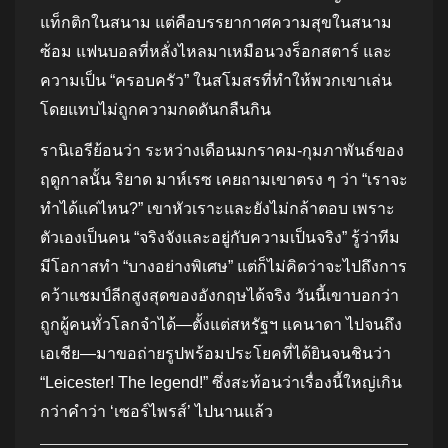
แท็กติกในสนาม แต่คือบรรยากาศความสุขในสนาม
ซ้อม แฟนบอลที่หลั่งไหลมาเหมือนวงร็อกสตาร์ และ
ความเป็น “ครอบครัว” ในสโมสรที่ทำให้พวกเขาเล่น
โดยแทบไม่ถูกความกดดันกลืนกิน
รานิเอรีย้อนว่า ระหว่างเดือนมกราคม-กุมภาพันธ์ของ
ฤดูกาลนั้น ริยาด มาห์เรซ เคยถามเขาตรง ๆ ว่า “เราจะ
ทำได้แค่ไหน?” เขาหัวเราะและยังไม่กล้าตอบ เพราะ
ตัวเองเป็นคน “จริงจังและอยู่กับความเป็นจริง” รู้ว่าทีม
มีโอกาสทำ “บางอย่างพิเศษ” แต่ก็ไม่คิดว่าจะไปถึงการ
คว้าแชมป์ลีกสูงสุดของอังกฤษได้จริง วันนี้เขาบอกว่า
ถูกผู้คนทั่วโลกจำได้—ตั้งแต่สหรัฐฯ แคนาดา ไปจนถึง
เอเชีย—มาขอถ่ายรูปพร้อมประโยคที่ได้ยินจนชินว่า
“Leicester! The legend!” ซึ่งสะท้อนว่าเรื่องนี้ใหญ่เกิน
กว่าคำว่า ‘เซอร์ไพรส์’ ไปนานแล้ว