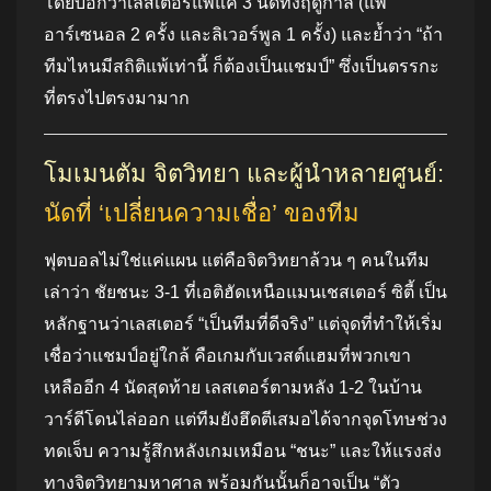
โดยบอกว่าเลสเตอร์แพ้แค่ 3 นัดทั้งฤดูกาล (แพ้
อาร์เซนอล 2 ครั้ง และลิเวอร์พูล 1 ครั้ง) และย้ำว่า “ถ้า
ทีมไหนมีสถิติแพ้เท่านี้ ก็ต้องเป็นแชมป์” ซึ่งเป็นตรรกะ
ที่ตรงไปตรงมามาก
โมเมนตัม จิตวิทยา และผู้นำหลายศูนย์:
นัดที่ ‘เปลี่ยนความเชื่อ’ ของทีม
ฟุตบอลไม่ใช่แค่แผน แต่คือจิตวิทยาล้วน ๆ คนในทีม
เล่าว่า ชัยชนะ 3-1 ที่เอติฮัดเหนือแมนเชสเตอร์ ซิตี้ เป็น
หลักฐานว่าเลสเตอร์ “เป็นทีมที่ดีจริง” แต่จุดที่ทำให้เริ่ม
เชื่อว่าแชมป์อยู่ใกล้ คือเกมกับเวสต์แฮมที่พวกเขา
เหลืออีก 4 นัดสุดท้าย เลสเตอร์ตามหลัง 1-2 ในบ้าน
วาร์ดีโดนไล่ออก แต่ทีมยังฮึดตีเสมอได้จากจุดโทษช่วง
ทดเจ็บ ความรู้สึกหลังเกมเหมือน “ชนะ” และให้แรงส่ง
ทางจิตวิทยามหาศาล พร้อมกันนั้นก็อาจเป็น “ตัว