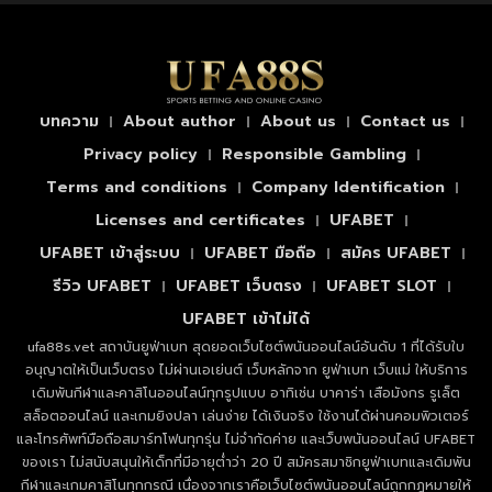
บทความ
About author
About us
Contact us
Privacy policy
Responsible Gambling
Terms and conditions
Company Identification
Licenses and certificates
UFABET
UFABET เข้าสู่ระบบ
UFABET มือถือ
สมัคร UFABET
รีวิว UFABET
UFABET เว็บตรง
UFABET SLOT
UFABET เข้าไม่ได้
ufa88s.vet สถาบันยูฟ่าเบท สุดยอดเว็บไซต์พนันออนไลน์อันดับ 1 ที่ได้รับใบ
อนุญาตให้เป็นเว็บตรง ไม่ผ่านเอเย่นต์ เว็บหลักจาก ยูฟ่าเบท เว็บแม่ ให้บริการ
เดิมพันกีฬาและคาสิโนออนไลน์ทุกรูปแบบ อาทิเช่น บาคาร่า เสือมังกร รูเล็ต
สล็อตออนไลน์ และเกมยิงปลา เล่นง่าย ได้เงินจริง ใช้งานได้ผ่านคอมพิวเตอร์
และโทรศัพท์มือถือสมาร์ทโฟนทุกรุ่น ไม่จำกัดค่าย และเว็บพนันออนไลน์ UFABET
ของเรา ไม่สนับสนุนให้เด็กที่มีอายุต่ำว่า 20 ปี สมัครสมาชิกยูฟ่าเบทและเดิมพัน
กีฬาและเกมคาสิโนทุกกรณี เนื่องจากเราคือเว็บไซต์พนันออนไลน์ถูกกฎหมายให้