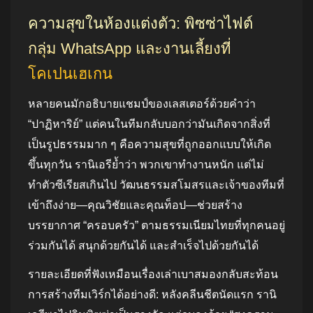
ความสุขในห้องแต่งตัว: พิซซ่าไฟต์
กลุ่ม WhatsApp และงานเลี้ยงที่
โคเปนเฮเกน
หลายคนมักอธิบายแชมป์ของเลสเตอร์ด้วยคำว่า
“ปาฏิหาริย์” แต่คนในทีมกลับบอกว่ามันเกิดจากสิ่งที่
เป็นรูปธรรมมาก ๆ คือความสุขที่ถูกออกแบบให้เกิด
ขึ้นทุกวัน รานิเอรีย้ำว่า พวกเขาทำงานหนัก แต่ไม่
ทำตัวซีเรียสเกินไป วัฒนธรรมสโมสรและเจ้าของทีมที่
เข้าถึงง่าย—คุณวิชัยและคุณท็อป—ช่วยสร้าง
บรรยากาศ “ครอบครัว” ตามธรรมเนียมไทยที่ทุกคนอยู่
ร่วมกันได้ สนุกด้วยกันได้ และสำเร็จไปด้วยกันได้
รายละเอียดที่ฟังเหมือนเรื่องเล่าเบาสมองกลับสะท้อน
การสร้างทีมเวิร์กได้อย่างดี: หลังคลีนชีตนัดแรก รานิ