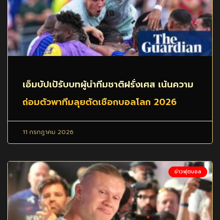
เอ็มบัปเป้รับบทผู้นำทีมชาติฝรั่งเศส เน้นความ
ถ่อมตัวพาทีมลุยตัดเชือกบอลโลก 2026
11 กรกฎาคม 2026
ข่าวฟุตบอล