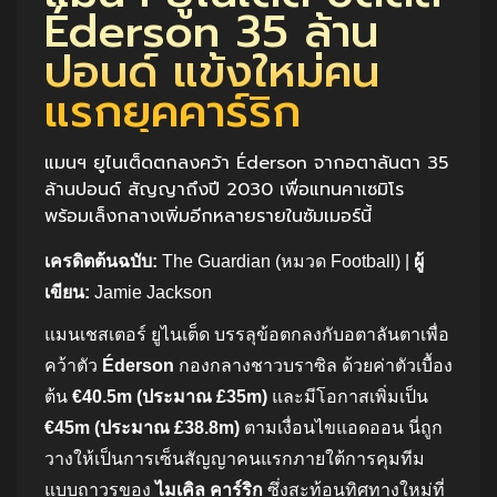
Éderson 35 ล้าน
ปอนด์ แข้งใหม่คน
แรกยุคคาร์ริก
แมนฯ ยูไนเต็ดตกลงคว้า Éderson จากอตาลันตา 35
ล้านปอนด์ สัญญาถึงปี 2030 เพื่อแทนคาเซมิโร
พร้อมเล็งกลางเพิ่มอีกหลายรายในซัมเมอร์นี้
เครดิตต้นฉบับ:
The Guardian (หมวด Football) |
ผู้
เขียน:
Jamie Jackson
แมนเชสเตอร์ ยูไนเต็ด บรรลุข้อตกลงกับอตาลันตาเพื่อ
คว้าตัว
Éderson
กองกลางชาวบราซิล ด้วยค่าตัวเบื้อง
ต้น
€40.5m (ประมาณ £35m)
และมีโอกาสเพิ่มเป็น
€45m (ประมาณ £38.8m)
ตามเงื่อนไขแอดออน นี่ถูก
วางให้เป็นการเซ็นสัญญาคนแรกภายใต้การคุมทีม
แบบถาวรของ
ไมเคิล คาร์ริก
ซึ่งสะท้อนทิศทางใหม่ที่