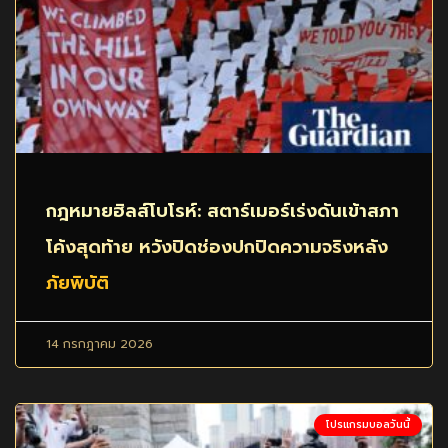
กฎหมายฮิลส์โบโรห์: สตาร์เมอร์เร่งดันเข้าสภา
โค้งสุดท้าย หวังปิดช่องปกปิดความจริงหลัง
ภัยพิบัติ
14 กรกฎาคม 2026
โปรแกรมบอลวันนี้