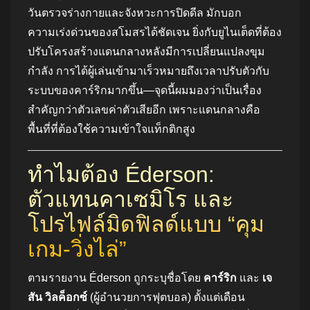
วันตรวจร่างกายและจังหวะการปิดดีล มักบอก
ความเร่งด่วนของสโมสรได้ชัดเจน ยิ่งกับยูไนเต็ดที่ต้อง
ปรับโครงสร้างแดนกลางหลังมีการเปลี่ยนแปลงขุม
กำลัง การได้ผู้เล่นเข้ามาเร็วหมายถึงเวลาปรับตัวกับ
ระบบของคาร์ริกมากขึ้น—จุดนี้ผมมองว่าเป็นเรื่อง
สำคัญกว่าตัวเลขค่าตัวเสียอีก เพราะแดนกลางคือ
พื้นที่ที่ต้องใช้ความเข้าใจแท็กติกสูง
ทำไมต้อง Éderson:
ตัวแทนคาเซมิโร และ
โปรไฟล์มิดฟิลด์แบบ “คุม
เกม-วิ่งไล่”
ตามรายงาน Éderson ถูกระบุชื่อโดย
คาร์ริก
และ
เจ
สัน วิลค็อกซ์
(ผู้อำนวยการฟุตบอล) ตั้งแต่เดือน