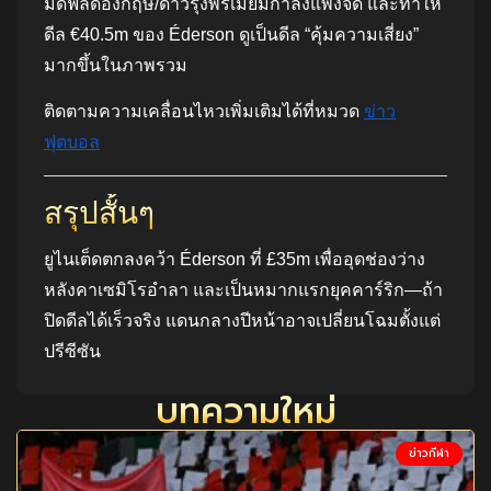
มิดฟิลด์อังกฤษ/ดาวรุ่งพรีเมียมกำลังแพงจัด และทำให้
ดีล €40.5m ของ Éderson ดูเป็นดีล “คุ้มความเสี่ยง”
มากขึ้นในภาพรวม
ติดตามความเคลื่อนไหวเพิ่มเติมได้ที่หมวด
ข่าว
ฟุตบอล
สรุปสั้นๆ
ยูไนเต็ดตกลงคว้า Éderson ที่ £35m เพื่ออุดช่องว่าง
หลังคาเซมิโรอำลา และเป็นหมากแรกยุคคาร์ริก—ถ้า
ปิดดีลได้เร็วจริง แดนกลางปีหน้าอาจเปลี่ยนโฉมตั้งแต่
ปรีซีซัน
บทความใหม่
ข่าวกีฬา