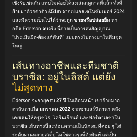
เชิงรับเช่นกัน แทบไม่ค่อยได้ลงเล่นฤดูกาลที่แล้ว ทั้งที่
ย้ายมาด้วยค่าตัว
£51m
จากเปแอสเชในซัมเมอร์ 2024
และมีความเป็นไปได้ว่าจะถูก
ขายหรือปล่อยยืม
หา
กดีล Éderson จบจริง นี่อาจเป็นการส่งสัญญาณ
“ประเมินผิด-ต้องแก้ทันที” แบบตรงไปตรงมาในทีมชุด
ใหญ่
เส้นทางอาชีพและทีมชาติ
บราซิล: อยู่ในลิสต์ แต่ยัง
ไม่สุดทาง
Éderson จะอายุครบ
27 ปี
ในเดือนหน้า เขาย้ายมาอ
ตาลันตาเมื่อ
มกราคม 2022
จากซาแลร์นิตานา หลัง
เคยเล่นให้ครูเซโร, โครินเธียนส์ และฟอร์ตาเลซาใน
บราซิล เส้นทางนี้สะท้อนความเป็นนักเตะที่ค่อย ๆ ไต่
ระดับผ่านหลายสเต็ป ไม่ใช่ดาวรุ่งที่ดังทันที แต่เป็น