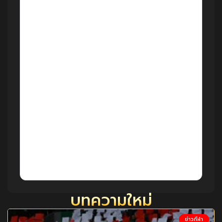
ให้สัมภาษณ์ Mainoo ย้ำว่าแมนฯ ยูไนเต็ดคือบ้าน
ของเขา และรู้สึกถึง “โมเมนตัม” ที่กำลังก่อตัว
พร้อมตั้งเป้าช่วยให้ทีมกลับไปลุ้นถ้วยใหญ่
สม่ำเสมอ ขณะที่
Jason Wilcox
ผู้อำนวยการ
กีฬาของสโมสร แสดงความมั่นใจว่า Mainoo จะ
พัฒนาไปเป็นหนึ่งในผู้เล่นที่ดีที่สุดในโลก และเป็น
แกนหลักของทีมที่ท้าทายเกียรติยศสูงสุด
สรุปสั้นๆ: ยูไนเต็ดเดินหมากสองทาง—ล็อก
อนาคต Mainoo ระยะยาว และจับตา Diouf เพื่อ
เพิ่มความลึกฝั่งซ้าย โดยยังยืนยันว่า “มิดฟิลด์” คือ
เป้าหมายอันดับแรกของซัมเมอร์นี้
บทความใหม่
ข่าวกีฬา