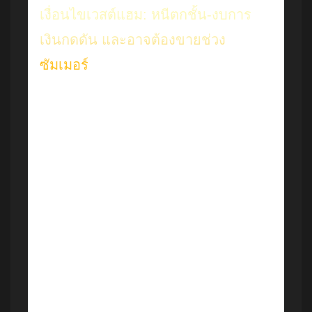
เงื่อนไขเวสต์แฮม: หนีตกชั้น-งบการ
เงินกดดัน และอาจต้องขายช่วง
ซัมเมอร์
อีกชั้นของเรื่อง Diouf คืออำนาจต่อรองของเวสต์
แฮม ซึ่งรายงานระบุว่าถูกกำหนดโดยสองปัจจัย:
ผลการแข่งขันและการเงิน สโมสรอยู่ในจุดที่ยัง
ต้อง “ลุ้นอยู่รอด” ขณะเดียวกันตัวเลขทางบัญชีชี้
ว่าเวสต์แฮมขาดทุน
£104.2m
สำหรับปีที่สิ้นสุด
วันที่
31 พฤษภาคม 2025
และมีแนวโน้มต้อง
ทำการขายนักเตะในช่วงซัมเมอร์เพื่อปรับสถานะ
การเงิน
The Guardian ระบุด้วยว่า
Crysencio
Summerville
และ
Mateus Fernandes
เป็นสอง
รายชื่อที่คาดว่าจะได้รับความสนใจในตลาด ซึ่ง