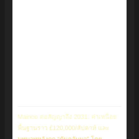
ช่วยบอกภาพรวมว่าเวสต์แฮมอาจต้อง “เลือก” ว่า
จะรักษาแกนหลักไว้แค่ไหน หากเงื่อนไขตกชั้นยิ่ง
ตึง ก็ยิ่งทำให้ข้อเสนอจากทีมใหญ่มีน้ำหนักมาก
ขึ้น
ในมุมส่วนตัว ผมมองว่าเคสนี้สะท้อนกลไก
ฟุตบอลสมัยใหม่ชัดเจน: ทีมลุ้นหนีตกชั้นกับแรง
กดดันการเงิน มักถูกบีบให้ยอมเปิดการเจรจา แม้
กับผู้เล่นที่กำลังพุ่งขึ้นก็ตาม—แต่ก็ไม่ได้
หมายความว่าจะขายง่าย เพราะเมื่อมี “หลายทีม
มอง” ราคาอาจถูกดันขึ้นจนทีมซื้อเริ่มลังเล นั่น
คือเกมจิตวิทยาในตลาดที่แท้จริง
Mainoo ต่อสัญญาถึง 2031: ค่าเหนื่อย
พื้นฐานราว £120,000/สัปดาห์ และ