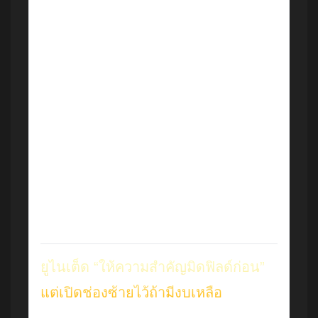
นักเตะสำคัญของทีม จุดที่ถูกชี้ชัดคือฟอร์มเกมรับ
ที่ดีขึ้นในครึ่งหลังของฤดูกาล และความสามารถ
ในการเปิดบอลที่ทำให้เกมรุกมีมิติมากขึ้น
อย่างไรก็ดี ยังไม่ชัดว่าเวสต์แฮม—ซึ่งกำลังหนีตก
ชั้น—จะยอมรับข้อเสนอหรือไม่ โดยสถานการณ์
ล่าสุดคือพวกเขา
นำโซนตกชั้น 2 แต้ม
และเหลือ
อีก
4 นัด
ทำให้ “สถานะการอยู่รอด” จะมีผลต่อ
ท่าทีการเจรจาโดยตรง ที่น่าสนใจคือมีรายงาน
ด้วยว่าอย่างน้อย “อีกหนึ่ง” ทีมระดับท็อปของ
พรีเมียร์ลีกก็เฝ้าดู Diouf อยู่เช่นกัน ซึ่งยิ่งทำให้
ราคาและการแข่งขันมีโอกาสขยับสูงขึ้น
ยูไนเต็ด “ให้ความสำคัญมิดฟิลด์ก่อน”
แต่เปิดช่องซ้ายไว้ถ้ามีงบเหลือ