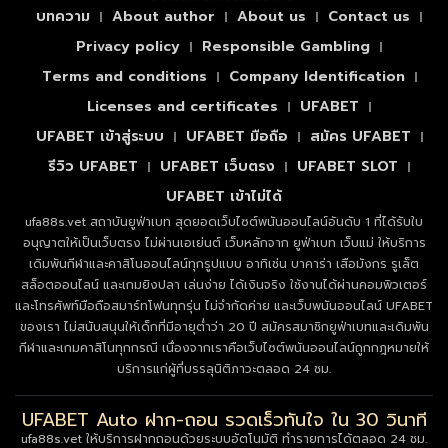
บทความ
About author
About us
Contact us
Privacy policy
Responsible Gambling
Terms and conditions
Company Identification
Licenses and certificates
UFABET
UFABET เข้าสู่ระบบ
UFABET มือถือ
สมัคร UFABET
รีวิว UFABET
UFABET เว็บตรง
UFABET SLOT
UFABET เข้าไม่ได้
ufa88s.vet สถาบันยูฟ่าเบท สุดยอดเว็บไซต์พนันออนไลน์อันดับ 1 ที่ได้รับใบ
อนุญาตให้เป็นเว็บตรง ไม่ผ่านเอเย่นต์ เว็บหลักจาก ยูฟ่าเบท เว็บแม่ ให้บริการ
เดิมพันกีฬาและคาสิโนออนไลน์ทุกรูปแบบ อาทิเช่น บาคาร่า เสือมังกร รูเล็ต
สล็อตออนไลน์ และเกมยิงปลา เล่นง่าย ได้เงินจริง ใช้งานได้ผ่านคอมพิวเตอร์
และโทรศัพท์มือถือสมาร์ทโฟนทุกรุ่น ไม่จำกัดค่าย และเว็บพนันออนไลน์ UFABET
ของเรา ไม่สนับสนุนให้เด็กที่มีอายุต่ำว่า 20 ปี สมัครสมาชิกยูฟ่าเบทและเดิมพัน
กีฬาและเกมคาสิโนทุกกรณี เนื่องจากเราคือเว็บไซต์พนันออนไลน์ถูกกฎหมายให้
บริการแก่ผู้ที่บรรลุนิติภาวะตลอด 24 ชม.
UFABET Auto ฝาก-ถอน รวดเร็วทันใจ ใน 30 วินาที
ufa88s.vet ให้บริการฝากถอนด้วยระบบอัตโนมัติ ทำรายการได้ตลอด 24 ชม.