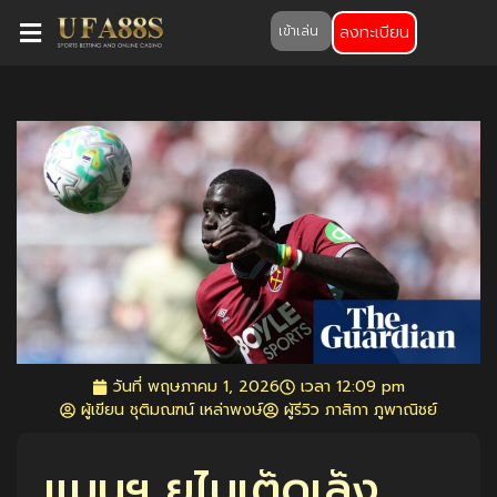
ลงทะเบียน
เข้าเล่น
วันที่
พฤษภาคม 1, 2026
เวลา
12:09 pm
ผู้เขียน ชุติมณฑน์ เหล่าพงษ์
ผู้รีวิว ภาสิกา ภูพาณิชย์
แมนฯ ยูไนเต็ดเล็ง