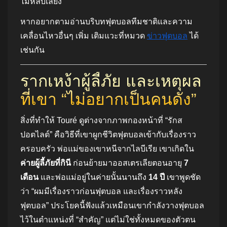
ไม่หลบเลี่ยง
หากอยากตามอ่านบริบทฟุตบอลทีมชาติและความ
เคลื่อนไหวอื่นๆ เพิ่ม เติมแวะที่หมวด
ข่าวฟุตบอล
ได้
เช่นกัน
รากเหง้าผู้ลี้ภัย และเหตุผล
ที่เขา “ไม่อยากเป็นคนดัง”
สิ่งที่ทำให้ Touré ดูต่างจากภาพกองหน้าที่ “รักส
ปอตไลต์” คือวิธีที่เขาผูกชีวิตฟุตบอลเข้ากับเรื่องราว
ครอบครัว พ่อแม่ของเขาหนีจากไลบีเรีย เขาเกิดใน
ค่ายผู้ลี้ภัยที่กินี
ก่อนย้ายมาออสเตรเลียตอนอายุ
7
เดือน
และพ่อแม่อยู่ในค่ายนั้นนานถึง
14 ปี
เขาพูดชัด
ว่า “ผมมีเรื่องราวก่อนฟุตบอล และเรื่องราวหลัง
ฟุตบอล” ประโยคนี้ฟังแล้วเหมือนเขากำลังวางฟุตบอล
ไว้ในตำแหน่งที่ “สำคัญ” แต่ไม่ใช่ทั้งหมดของตัวตน