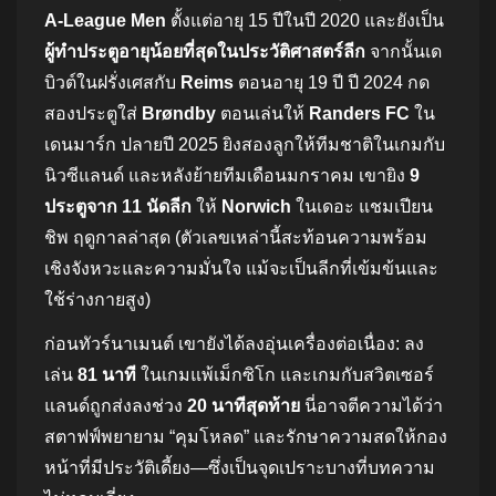
A‑League Men
ตั้งแต่อายุ 15 ปีในปี 2020 และยังเป็น
ผู้ทำประตูอายุน้อยที่สุดในประวัติศาสตร์ลีก
จากนั้นเด
บิวต์ในฝรั่งเศสกับ
Reims
ตอนอายุ 19 ปี ปี 2024 กด
สองประตูใส่
Brøndby
ตอนเล่นให้
Randers FC
ใน
เดนมาร์ก ปลายปี 2025 ยิงสองลูกให้ทีมชาติในเกมกับ
นิวซีแลนด์ และหลังย้ายทีมเดือนมกราคม เขายิง
9
ประตูจาก 11 นัดลีก
ให้
Norwich
ในเดอะ แชมเปียน
ชิพ ฤดูกาลล่าสุด (ตัวเลขเหล่านี้สะท้อนความพร้อม
เชิงจังหวะและความมั่นใจ แม้จะเป็นลีกที่เข้มข้นและ
ใช้ร่างกายสูง)
ก่อนทัวร์นาเมนต์ เขายังได้ลงอุ่นเครื่องต่อเนื่อง: ลง
เล่น
81 นาที
ในเกมแพ้เม็กซิโก และเกมกับสวิตเซอร์
แลนด์ถูกส่งลงช่วง
20 นาทีสุดท้าย
นี่อาจตีความได้ว่า
สตาฟฟ์พยายาม “คุมโหลด” และรักษาความสดให้กอง
หน้าที่มีประวัติเดี้ยง—ซึ่งเป็นจุดเปราะบางที่บทความ