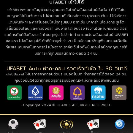
UFABET เข้าไม่ได้
ufa88s.vet สถาบันยูฟ่าเบท สุดยอดเว็บไซต์พนันออนไลน์อันดับ 1 ที่ได้รับใบ
อนุญาตให้เป็นเว็บตรง ไม่ผ่านเอเย่นต์ เว็บหลักจาก ยูฟ่าเบท เว็บแม่ ให้บริการ
เดิมพันกีฬาและคาสิโนออนไลน์ทุกรูปแบบ อาทิเช่น บาคาร่า เสือมังกร รูเล็ต
สล็อตออนไลน์ และเกมยิงปลา เล่นง่าย ได้เงินจริง ใช้งานได้ผ่านคอมพิวเตอร์
และโทรศัพท์มือถือสมาร์ทโฟนทุกรุ่น ไม่จำกัดค่าย และเว็บพนันออนไลน์ UFABET
ของเรา ไม่สนับสนุนให้เด็กที่มีอายุต่ำว่า 20 ปี สมัครสมาชิกยูฟ่าเบทและเดิมพัน
กีฬาและเกมคาสิโนทุกกรณี เนื่องจากเราคือเว็บไซต์พนันออนไลน์ถูกกฎหมายให้
บริการแก่ผู้ที่บรรลุนิติภาวะตลอด 24 ชม.
UFABET Auto ฝาก-ถอน รวดเร็วทันใจ ใน 30 วินาที
ufa88s.vet ให้บริการฝากถอนด้วยระบบอัตโนมัติ ทำรายการได้ตลอด 24 ชม.
คุณจึงมั่นใจได้ว่าทุกยอดธุรกรรมของคุณจะไม่ตกหล่นอย่างแน่นอน
Copyright 2024 © UFA88S ALL RIGHT RESERVED