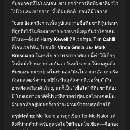
กับอนาคตที่ไม่แน่นอน เขาบอกว่าการติดทีมชาติมาไว
ไปไว และเขาอยาก “ทิ้งอิมแพ็กต์” ตอนที่มีโอกาส
Touré ยังเล่าถึงการเห็นรูปและรายชื่อทีมชาติรุ่นก่อนๆ
ที่ถูกติดไว้ในห้องอาหาร พวกเขานั่งคุยกันว่าใครเล่น
ที่ไหน—ตั้งแต่
Harry Kewell
ที่ลิเวอร์พูล,
Tim Cahill
ที่เอฟเวอร์ตัน, ไปจนถึง
Vince Grella
และ
Mark
Bresciano
ในเซเรีย อา บรรยากาศแบบนี้ทำให้เด็กๆ
ในทีมมีเป้าหมายร่วมกันว่า วันหนึ่งอยากให้คนพูดถึง
ทีมของพวกเขาบ้างในทำนอง “นั่นโมจากเรอัล มาดริด
นั่นเนสเตอร์จากบาเยิร์น นั่นลูคัสจากลิเวอร์พูล” มัน
อาจฟังเหมือนฝันใหญ่ แต่ก็เป็น “เชื้อไฟ” ที่ทีมชาติต้อง
มี โดยเฉพาะชาติที่ประวัติศาสตร์ฟุตบอลโลกเคยเป็น
ฝ่ายอกหักอยู่บ่อยครั้งกว่าจะผ่านเข้ารอบสุดท้ายได้
สรุปส่งท้าย:
Mo Touré อาจถูกเรียก Ter‑Mo‑Nator แต่
สิ่งที่น่ากลัวสำหรับคู่แข่งไม่ใช่มีมบนโซเชียล—คือกอง