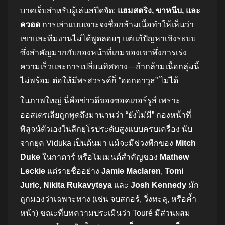
บาดเจ็บสำหรับผู้เล่นสปีดจัด:
แฮมสตริง, ขาหนีบ, และ
ควอด
การเล่าแบบเจาะจงชื่อกล้ามเนื้อทำให้เห็นว่า
เขาและทีมงานไม่ได้พูดลอยๆ แต่แก้ปัญหาเชิงระบบ
ซึ่งสำคัญมากกับกองหน้าที่เกมของเขาพึ่งการเร่ง
ความเร็วและการเปลี่ยนทิศทาง—ถ้ากล้ามเนื้อกลุ่มนี้
ไม่พร้อม ต่อให้มีพรสวรรค์ก็ “ออกอาวุธ” ไม่ได้
ในภาพใหญ่ นี่คือข่าวดีของซอคเกอร์รูส์ เพราะ
ออสเตรเลียถูกพูดถึงมานานว่า “ยังไม่มี” กองหน้าที่
พิสูจน์ตัวเองในลีกยุโรประดับสูงแบบครบเครื่อง นับ
จากยุค Viduka เป็นต้นมา แม้จะมีช่วงพีกของ
Mitch
Duke
ในกาตาร์ หรือโมเมนต์สำคัญของ
Mathew
Leckie
แต่รายชื่ออย่าง
Jamie Maclaren
,
Tomi
Juric
,
Nikita Rukavytsya
และ
Josh Kennedy
มัก
ถูกมองว่าเฉพาะทาง (เช่น จบสกอร์, วิ่งทะลุ, หรือค้ำ
หน้า) ขณะที่บทความประเมินว่า Touré มีส่วนผสม