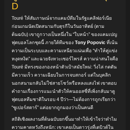
D
Touré ให้สัมภาษณ์จากแคมป์ทีมในรัฐแคลิฟอร์เนีย
ก่อนเกมนัดเปิดสนามกับตุรกีในวันอาทิตย์ (ตาม
ต้นฉบับ) เขาถูกวางเป็นหนึ่งใน “ใบหน้า” ของแคมเปญ
ฟุตบอลโลกชุดนี้ ภายใต้ทีมของ
Tony Popovic
ที่เน้น
ความเป็นระบบและความเหนียวแน่นเพื่อ “ทำให้คู่แข่ง
หงุดหงิด” และฉวยจังหวะเซอร์ไพรส์ ความน่าสนใจคือ
Touré มีทรงของกองหน้าตัวเป้าสมัยใหม่: วิ่งไล่ กดดัน
มีความเร็ว ความเฉียบในการจบสกอร์ แต่ในบุคลิก
นอกสนามกลับไม่ใช่สายโชว์หรือหลงแสงไฟ เขาตอบ
คำถามเรื่องการแนะนำตัวให้คนออสซี่ที่เพิ่งกลับมาดู
ฟุตบอลทีมชาติในรอบ 4 ปีว่า—ไม่ต้องการถูกเรียกว่า
“ซูเปอร์สตาร์” แค่อยากถูกมองว่าเป็นคนดี
สถิติเชิงผลงานที่ต้นฉบับยกขึ้นมาทำให้เข้าใจว่าทำไม
ความคาดหวังถึงหนัก: เขาเคยเป็นดาวรุ่งที่เดบิวต์ใน