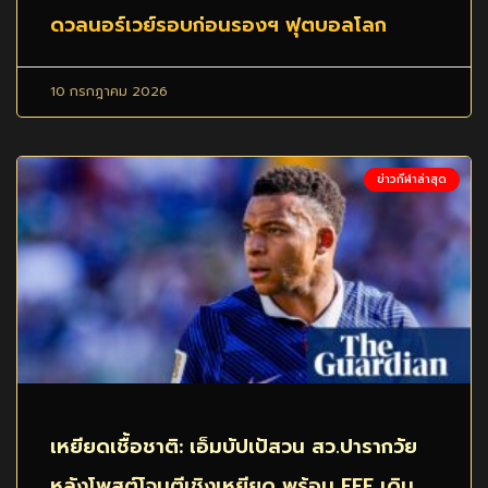
ดวลนอร์เวย์รอบก่อนรองฯ ฟุตบอลโลก
10 กรกฎาคม 2026
ข่าวกีฬาล่าสุด
เหยียดเชื้อชาติ: เอ็มบัปเป้สวน สว.ปารากวัย
หลังโพสต์โจมตีเชิงเหยียด พร้อม FFF เดิน