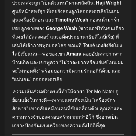
ประเทศจะถูก “เป็นตัวแทน” ผ่านพลัดถิ่น:
Haji Wright
ศูนย์หน้าสหรัฐฯ ที่เคยยิงสองลูกใส่ออสเตรเลียในเกม
อุ่นเครื่องปีก่อน และ
Timothy Weah
กองหน้ามาร์ก
เซย ลูกชายของ
George Weah
(ชาวแอฟริกันคนเดียว
ที่เคยได้บัลลงดอร์ และอดีตประธานาธิบดีไลบีเรีย) ที่
เล่นให้เจ้าภาพฟุตบอลโลก ขณะที่ Touré เองยังยึดโยง
ไลบีเรียแน่น—พ่อของเขา
Amara
คอยอัปเดตข่าวจาก
บ้านเกิด และเขาพูดว่า “ไม่ว่าจะยากหรือแย่แค่ไหน ผม
จะไม่ทอดทิ้ง” พร้อมบอกว่ามีความรักต่อกินีด้วย และ
“แน่นอน” ต่อออสเตรเลีย
ความเห็นส่วนตัว:
ตรงนี้ทำให้ฉายา Ter‑Mo‑Nator ดู
ย้อนแย้งในทางดี—เพราะแทนที่จะเป็น “เครื่องจักร
สังหาร” เขากลับเหมือนคนที่ขับเคลื่อนด้วยคุณค่าและ
ความทรงจำของครอบครัวมากกว่าอีโก้ ซึ่งอาจเป็น
เกราะป้องกันแรงเหวี่ยงของความดังได้ดีที่สุด