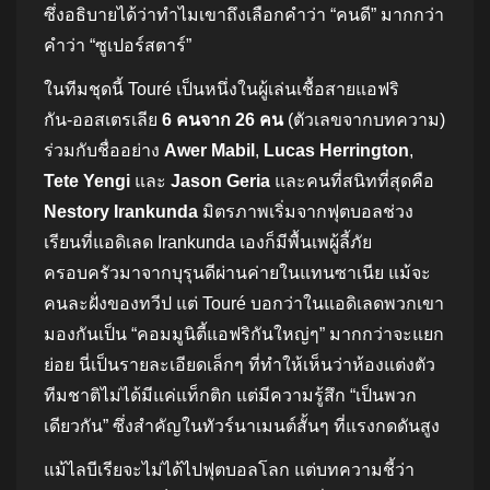
ซึ่งอธิบายได้ว่าทำไมเขาถึงเลือกคำว่า “คนดี” มากกว่า
คำว่า “ซูเปอร์สตาร์”
ในทีมชุดนี้ Touré เป็นหนึ่งในผู้เล่นเชื้อสายแอฟริ
กัน‑ออสเตรเลีย
6 คนจาก 26 คน
(ตัวเลขจากบทความ)
ร่วมกับชื่ออย่าง
Awer Mabil
,
Lucas Herrington
,
Tete Yengi
และ
Jason Geria
และคนที่สนิทที่สุดคือ
Nestory Irankunda
มิตรภาพเริ่มจากฟุตบอลช่วง
เรียนที่แอดิเลด Irankunda เองก็มีพื้นเพผู้ลี้ภัย
ครอบครัวมาจากบุรุนดีผ่านค่ายในแทนซาเนีย แม้จะ
คนละฝั่งของทวีป แต่ Touré บอกว่าในแอดิเลดพวกเขา
มองกันเป็น “คอมมูนิตี้แอฟริกันใหญ่ๆ” มากกว่าจะแยก
ย่อย นี่เป็นรายละเอียดเล็กๆ ที่ทำให้เห็นว่าห้องแต่งตัว
ทีมชาติไม่ได้มีแค่แท็กติก แต่มีความรู้สึก “เป็นพวก
เดียวกัน” ซึ่งสำคัญในทัวร์นาเมนต์สั้นๆ ที่แรงกดดันสูง
แม้ไลบีเรียจะไม่ได้ไปฟุตบอลโลก แต่บทความชี้ว่า