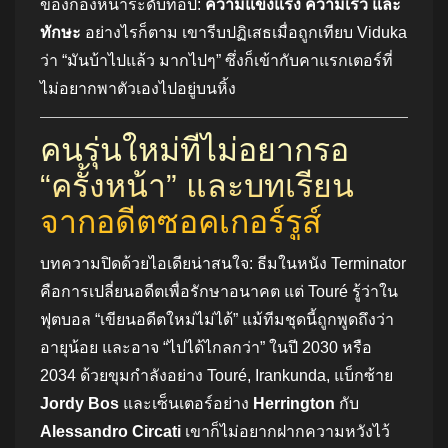
ของกองหน้าระดับท็อป:
ความแข็งแรง ความเร็ว และ
ทักษะ
อย่างไรก็ตาม เขารีบปฏิเสธเมื่อถูกเทียบ Viduka
ว่า “มันบ้าไปแล้ว มากไปๆ” ซึ่งก็เข้ากับคาแรกเตอร์ที่
ไม่อยากพาตัวเองไปอยู่บนหิ้ง
คนรุ่นใหม่ที่ไม่อยากรอ
“ครั้งหน้า” และบทเรียน
จากอดีตซอคเกอร์รูส์
บทความปิดด้วยไอเดียน่าสนใจ: ธีมในหนัง Terminator
คือการเปลี่ยนอดีตเพื่อรักษาอนาคต แต่ Touré รู้ว่าใน
ฟุตบอล “เขียนอดีตใหม่ไม่ได้” แม้ทีมชุดนี้ถูกพูดถึงว่า
อายุน้อย และอาจ “ไปได้ไกลกว่า” ในปี 2030 หรือ
2034 ด้วยขุมกำลังอย่าง Touré, Irankunda, แบ็กซ้าย
Jordy Bos
และเซ็นเตอร์อย่าง
Herrington
กับ
Alessandro Circati
เขาก็ไม่อยากฝากความหวังไว้