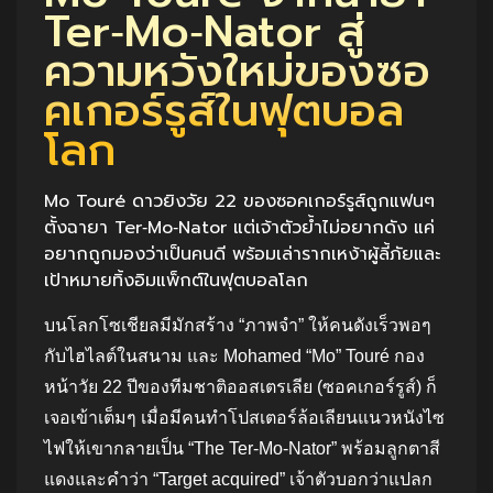
Ter‑Mo‑Nator สู่
ความหวังใหม่ของซอ
คเกอร์รูส์ในฟุตบอล
โลก
Mo Touré ดาวยิงวัย 22 ของซอคเกอร์รูส์ถูกแฟนๆ
ตั้งฉายา Ter‑Mo‑Nator แต่เจ้าตัวย้ำไม่อยากดัง แค่
อยากถูกมองว่าเป็นคนดี พร้อมเล่ารากเหง้าผู้ลี้ภัยและ
เป้าหมายทิ้งอิมแพ็กต์ในฟุตบอลโลก
บนโลกโซเชียลมีมักสร้าง “ภาพจำ” ให้คนดังเร็วพอๆ
กับไฮไลต์ในสนาม และ Mohamed “Mo” Touré กอง
หน้าวัย 22 ปีของทีมชาติออสเตรเลีย (ซอคเกอร์รูส์) ก็
เจอเข้าเต็มๆ เมื่อมีคนทำโปสเตอร์ล้อเลียนแนวหนังไซ
ไฟให้เขากลายเป็น “The Ter‑Mo‑Nator” พร้อมลูกตาสี
แดงและคำว่า “Target acquired” เจ้าตัวบอกว่าแปลก