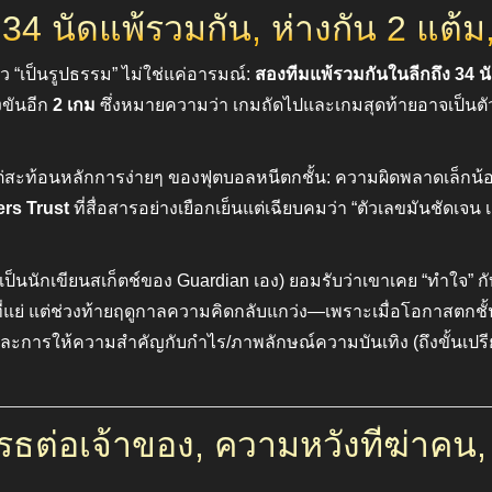
 นัดแพ้รวมกัน, ห่างกัน 2 แต้ม,
 “เป็นรูปธรรม” ไม่ใช่แค่อารมณ์:
สองทีมแพ้รวมกันในลีกถึง 34 น
ขันอีก
2 เกม
ซึ่งหมายความว่า เกมถัดไปและเกมสุดท้ายอาจเป็นตัว
ต่สะท้อนหลักการง่ายๆ ของฟุตบอลหนีตกชั้น: ความผิดพลาดเล็กน้อย
rs Trust
ที่สื่อสารอย่างเยือกเย็นแต่เฉียบคมว่า “ตัวเลขมันชัดเจน
งเป็นนักเขียนสเก็ตช์ของ Guardian เอง) ยอมรับว่าเขาเคย “ทำใจ” กับ
่แย่ แต่ช่วงท้ายฤดูกาลความคิดกลับแกว่ง—เพราะเมื่อโอกาสตกช
ม” และการให้ความสำคัญกับกำไร/ภาพลักษณ์ความบันเทิง (ถึงขั้นเป
ธต่อเจ้าของ, ความหวังที่ฆ่าคน