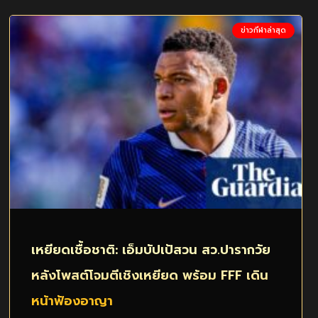
ข่าวกีฬาล่าสุด
เหยียดเชื้อชาติ: เอ็มบัปเป้สวน สว.ปารากวัย
หลังโพสต์โจมตีเชิงเหยียด พร้อม FFF เดิน
หน้าฟ้องอาญา