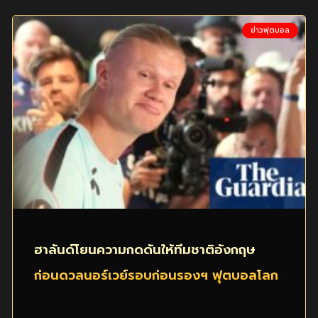
ข่าวฟุตบอล
ฮาลันด์โยนความกดดันให้ทีมชาติอังกฤษ
ก่อนดวลนอร์เวย์รอบก่อนรองฯ ฟุตบอลโลก