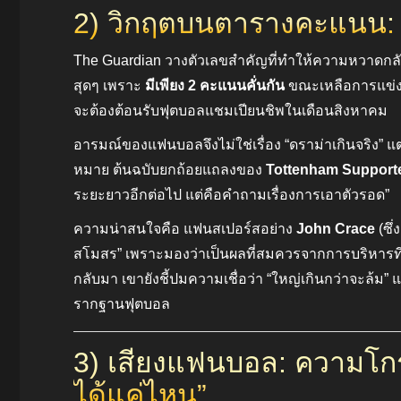
2) วิกฤตบนตารางคะแนน: 34
The Guardian วางตัวเลขสำคัญที่ทำให้ความหวาดกลัว
สุดๆ เพราะ
มีเพียง 2 คะแนนคั่นกัน
ขณะเหลือการแข่ง
จะต้องต้อนรับฟุตบอลแชมเปียนชิพในเดือนสิงหาคม
อารมณ์ของแฟนบอลจึงไม่ใช่เรื่อง “ดราม่าเกินจริง” แ
หมาย ต้นฉบับยกถ้อยแถลงของ
Tottenham Supporte
ระยะยาวอีกต่อไป แต่คือคำถามเรื่องการเอาตัวรอด”
ความน่าสนใจคือ แฟนสเปอร์สอย่าง
John Crace
(ซึ่
สโมสร” เพราะมองว่าเป็นผลที่สมควรจากการบริหารที
กลับมา เขายังชี้ปมความเชื่อว่า “ใหญ่เกินกว่าจะล้
รากฐานฟุตบอล
3) เสียงแฟนบอล: ความโกร
ได้แค่ไหน”