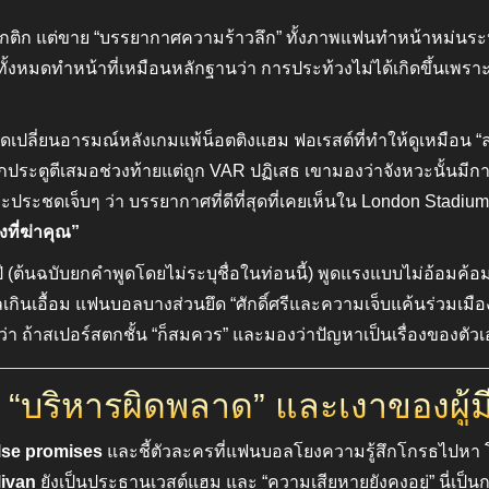
็กติก แต่ขาย “บรรยากาศความร้าวลึก” ทั้งภาพแฟนทำหน้าหม่นระ
หมดทำหน้าที่เหมือนหลักฐานว่า การประท้วงไม่ได้เกิดขึ้นเพราะแพ
ุดเปลี่ยนอารมณ์หลังเกมแพ้น็อตติงแฮม ฟอเรสต์ที่ทำให้ดูเหมือน “ล
กประตูตีเสมอช่วงท้ายแต่ถูก VAR ปฏิเสธ เขามองว่าจังหวะนั้นมีกา
ะประชดเจ็บๆ ว่า บรรยากาศที่ดีที่สุดที่เคยเห็นใน London Stadium 
ที่ฆ่าคุณ”
ปี (ต้นฉบับยกคำพูดโดยไม่ระบุชื่อในท่อนนี้) พูดแรงแบบไม่อ้อมค้อมว
กินเอื้อม แฟนบอลบางส่วนยึด “ศักดิ์ศรีและความเจ็บแค้นร่วมเมือง
า ถ้าสเปอร์สตกชั้น “ก็สมควร” และมองว่าปัญหาเป็นเรื่องของตัวเ
 “บริหารผิดพลาด” และเงาของผู้
lse promises
และชี้ตัวละครที่แฟนบอลโยงความรู้สึกโกรธไปหา 
livan
ยังเป็นประธานเวสต์แฮม และ “ความเสียหายยังคงอยู่” นี่เป