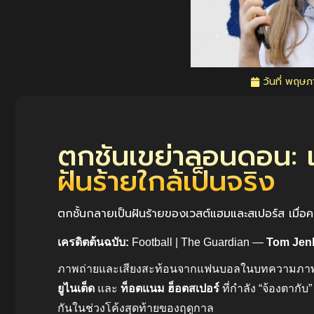
วันที่
พฤษภา
ตกชั้นเขย่าลอนดอน: 
ฝันร้ายใกล้เป็นจริง
ตกชั้นกลายเป็นฝันร้ายของเวสต์แฮมและสเปอร์ส เมื่อ
เครดิตต้นฉบับ:
Football | The Guardian —
Tom Jen
ภาพถ่ายและเสียงสะท้อนจากแฟนบอลในบทความภาพ (p
ยูไนเต็ด
และ
ท็อตแนม ฮ็อตสเปอร์
ที่กำลัง “จ้องตากั
กันในช่วงโค้งสุดท้ายของฤดูกาล