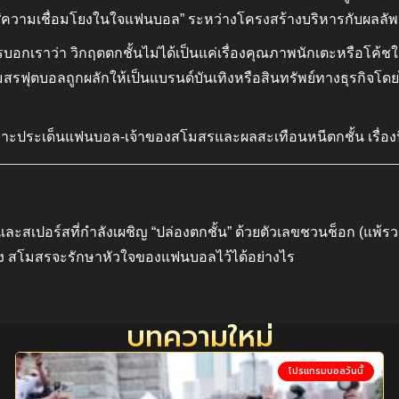
อน “ความเชื่อมโยงในใจแฟนบอล” ระหว่างโครงสร้างบริหารกับผลลั
ารบอกเราว่า วิกฤตตกชั้นไม่ได้เป็นแค่เรื่องคุณภาพนักเตะหรือโค
โมสรฟุตบอลถูกผลักให้เป็นแบรนด์บันเทิงหรือสินทรัพย์ทางธุรกิจโ
พาะประเด็นแฟนบอล-เจ้าของสโมสรและผลสะเทือนหนีตกชั้น เรื่องนี้
เปอร์สที่กำลังเผชิญ “ปล่องตกชั้น” ด้วยตัวเลขชวนช็อก (แพ้รวม
ริง สโมสรจะรักษาหัวใจของแฟนบอลไว้ได้อย่างไร
บทความใหม่
โปรแกรมบอลวันนี้