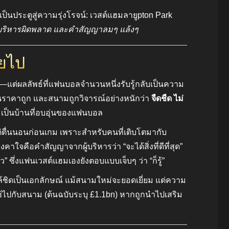
เป็นประตูสู่ความรุ่งโรจน์: เวสต์แฮมลายูpton Park
ริหารผิดพลาด และคำสัญญาลมๆ แล้งๆ
ายไป
แต่ผลลัพธ์ที่แฟนบอลจำนวนหนึ่งรับรู้กลับเป็นความ
่าในราคาถูก และสนามถูกวิจารณ์อย่างหนักว่า
จืดชืด ไม่
ะเป็นบ้านที่อบอุ่นของแฟนบอล
แต่ตื่นนอนก่อนเกม เพราะสำหรับคนที่เติบโตมากับ
าใจคือคำสัญญาจากผู้บริหารว่า “จะได้สิ่งที่ดีที่สุด”
ึ่งแฟนเวสต์แฮมเองยังตอบแบบเจ็บๆ ว่า “ก็รู้”
กล้ชิดเป็นเอกลักษณ์ แม้สนามใหม่จะยอดเยี่ยม แต่ความ
ไปกับสนาม (ต้นฉบับระบุ £1.1bn) หากถูกนำไปเสริม