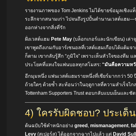
รายงานภาพของ Tom Jenkins ไม่ได้ขายข้อมูลเชิงแท
ระลึกจากสนามเก่า ไปจนถึงรูปปั้นตำนานเวสต์แฮม—ทั้ง
ออกห่างจากสิ่งที่รัก
ฝั่งเวสต์แฮม
Pete May
(บล็อกเกอร์และนักเขียน) เล่าจ
เขาพูดถึงเกมกับอาร์เซนอลที่เวสต์แฮมเกือบได้แต้มจา
ก็ตาม เขากลับรู้สึก “ภูมิใจ” เพราะเห็นหัวใจของทีม แล
ประโยคที่แทงใจแฟนบอลทุกสโมสร:
“มันคือความหวัง
อีกมุมหนึ่ง แฟนเวสต์แฮมรายหนึ่งที่เชียร์มากกว่า 50 
ถ้วยใดๆ ด้วยซ้ำ สะท้อนว่าในฤดูกาลที่ความสำเร็จไกลเ
Tottenham Supporters Trust ตอบกลับแบบเย็นและชัดว่
4) ใครรับผิดชอบ? ประเด็น
ต้นฉบับใช้คำหนักอย่าง
greed
,
mismanagement
,
fa
Levy
(สเปอร์ส) ได้ออกจากฉากไปแล้ว แต่
David Sul