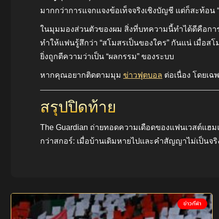
มากกว่าการแจกแจงข้อเท็จจริงเชิงบัญชี แต่ก็สะท้
ในมุมมองส่วนตัวของผม สิ่งที่บทความนี้ทำได้ดีคือก
ทำให้แฟนรู้สึกว่า “สโมสรเป็นของใคร” กันแน่ เมื่อส
ยิ่งถูกตีความว่าเป็น “ผลกรรม” ของระบบ
หากคุณอยากติดตามมุม
ข่าวฟุตบอล
ต่อเนื่อง โดยเฉ
สรุปปิดท้าย
The Guardian ถ่ายทอดความเดือดของแฟนเวสต์แฮมและส
กว่าสกอร์: เมื่อบ้านเดิมหายไปและคำสัญญาไม่เป็นจ
ข่าวกีฬา