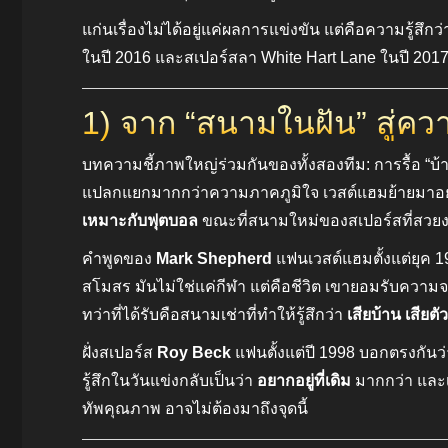
แก่นเรื่องไม่ได้อยู่แค่ผลการแข่งขัน แต่คือความรู้สึ
ในปี 2016 และสเปอร์สลา White Hart Lane ในปี 2017 
1) จาก “สนามในฝัน” สู่ควา
บทความชี้ภาพใหญ่ร่วมกันของทั้งสองทีม: การรื้อ “
แปลกแยกมากกว่าความภาคภูมิใจ เวสต์แฮมย้ายมาอย
เหมาะกับฟุตบอล
ขณะที่สนามใหม่ของสเปอร์สที่สวยงา
คำพูดของ
Mark Shepherd
แฟนเวสต์แฮมตั้งแต่ยุค 19
สโมสร มันไม่ใช่แค่กีฬา แต่คือชีวิต เขายอมรับความจริง
ทว่าที่ได้รับคือสนามเช่าที่ทำให้รู้สึกว่า
เสียบ้าน เสียต
ฝั่งสเปอร์ส
Roy Beck
แฟนตั้งแต่ปี 1998 บอกตรงกันว่
รู้สึกในวันแข่งกลับเป็นว่า
อยากอยู่ที่เดิม
มากกว่า และเ
ทัพคุณภาพ อาจไม่ต้องมาถึงจุดนี้