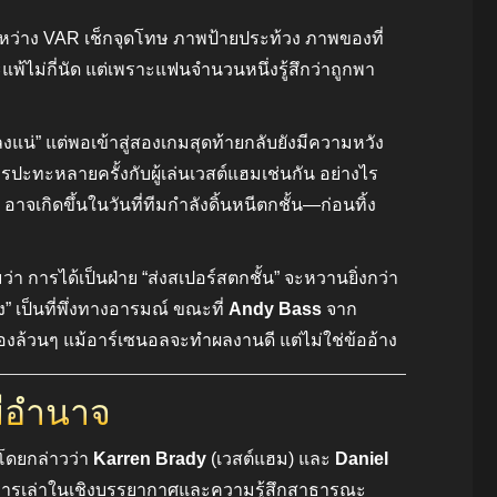
หว่าง VAR เช็กจุดโทษ ภาพป้ายประท้วง ภาพของที่
้ไม่กี่นัด แต่เพราะแฟนจำนวนหนึ่งรู้สึกว่าถูกพา
งแน่” แต่พอเข้าสู่สองเกมสุดท้ายกลับยังมีความหวัง
รปะทะหลายครั้งกับผู้เล่นเวสต์แฮมเช่นกัน อย่างไร
อาจเกิดขึ้นในวันที่ทีมกำลังดิ้นหนีตกชั้น—ก่อนทิ้ง
่า การได้เป็นฝ่าย “ส่งสเปอร์สตกชั้น” จะหวานยิ่งกว่า
” เป็นที่พึ่งทางอารมณ์ ขณะที่
Andy Bass
จาก
องล้วนๆ แม้อาร์เซนอลจะทำผลงานดี แต่ไม่ใช่ข้ออ้าง
มีอำนาจ
โดยกล่าวว่า
Karren Brady
(เวสต์แฮม) และ
Daniel
็นการเล่าในเชิงบรรยากาศและความรู้สึกสาธารณะ