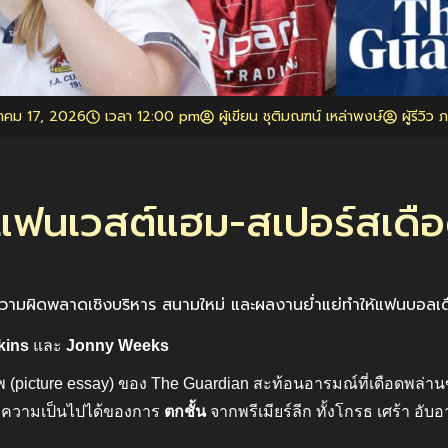
คม 17, 2026
เวลา
12:00 pm
ผู้เขียน ชุติมณฑน์ เหล่าพงษ์
ผู้รีวิว
แฟนเวสต์แฮม-สเปอร์สเดือ
ความผิดพลาดเชิงบริหาร สนามใหม่ และผลงานย่ำแย่ทำให้แฟนบอลเดื
kins
และ
Jonny Weeks
icture essay) ของ The Guardian สะท้อนอารมณ์ที่เดือดพล
บ” ความเป็นไปได้ของการ
ตกชั้น
จากพรีเมียร์ลีก ทั้งโกรธ เศร้า