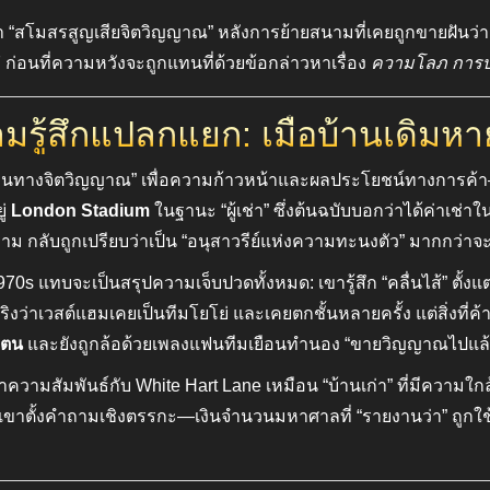
กว่า “สโมสรสูญเสียจิตวิญญาณ” หลังการย้ายสนามที่เคยถูกขายฝันว่า
ก่อนที่ความหวังจะถูกแทนที่ด้วยข้อกล่าวหาเรื่อง
ความโลภ การบ
มรู้สึกแปลกแยก: เมื่อบ้านเดิมห
บ้านทางจิตวิญญาณ” เพื่อความก้าวหน้าและผลประโยชน์ทางการค้า—
ู่
London Stadium
ในฐานะ “ผู้เช่า” ซึ่งต้นฉบับบอกว่าได้ค่าเช
ม กลับถูกเปรียบว่าเป็น “อนุสาวรีย์แห่งความทะนงตัว” มากกว่าจ
70s แทบจะเป็นสรุปความเจ็บปวดทั้งหมด: เขารู้สึก “คลื่นไส้” ตั้ง
ว่าเวสต์แฮมเคยเป็นทีมโยโย่ และเคยตกชั้นหลายครั้ง แต่สิ่งที่ค้างค
ัวตน
และยังถูกล้อด้วยเพลงแฟนทีมเยือนทำนอง “ขายวิญญาณไปแล้ว” ซ
าความสัมพันธ์กับ White Hart Lane เหมือน “บ้านเก่า” ที่มีความใ
ขาตั้งคำถามเชิงตรรกะ—เงินจำนวนมหาศาลที่ “รายงานว่า” ถูกใช้