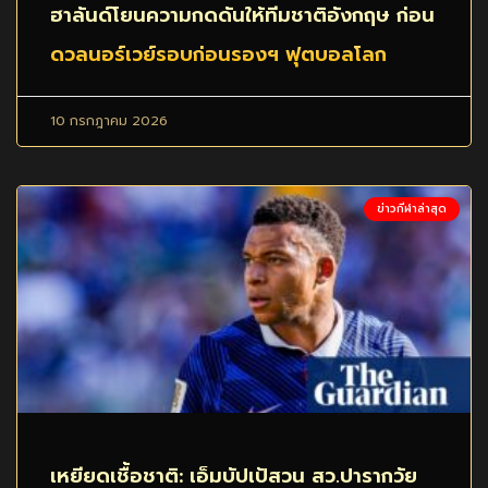
ฮาลันด์โยนความกดดันให้ทีมชาติอังกฤษ ก่อน
ดวลนอร์เวย์รอบก่อนรองฯ ฟุตบอลโลก
10 กรกฎาคม 2026
ข่าวกีฬาล่าสุด
เหยียดเชื้อชาติ: เอ็มบัปเป้สวน สว.ปารากวัย