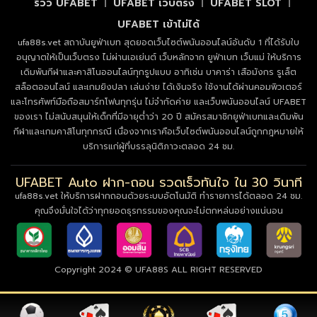
รีวิว UFABET
UFABET เว็บตรง
UFABET SLOT
UFABET เข้าไม่ได้
ufa88s.vet สถาบันยูฟ่าเบท สุดยอดเว็บไซต์พนันออนไลน์อันดับ 1 ที่ได้รับใบ
อนุญาตให้เป็นเว็บตรง ไม่ผ่านเอเย่นต์ เว็บหลักจาก ยูฟ่าเบท เว็บแม่ ให้บริการ
เดิมพันกีฬาและคาสิโนออนไลน์ทุกรูปแบบ อาทิเช่น บาคาร่า เสือมังกร รูเล็ต
สล็อตออนไลน์ และเกมยิงปลา เล่นง่าย ได้เงินจริง ใช้งานได้ผ่านคอมพิวเตอร์
และโทรศัพท์มือถือสมาร์ทโฟนทุกรุ่น ไม่จำกัดค่าย และเว็บพนันออนไลน์ UFABET
ของเรา ไม่สนับสนุนให้เด็กที่มีอายุต่ำว่า 20 ปี สมัครสมาชิกยูฟ่าเบทและเดิมพัน
กีฬาและเกมคาสิโนทุกกรณี เนื่องจากเราคือเว็บไซต์พนันออนไลน์ถูกกฎหมายให้
บริการแก่ผู้ที่บรรลุนิติภาวะตลอด 24 ชม.
UFABET Auto ฝาก-ถอน รวดเร็วทันใจ ใน 30 วินาที
ufa88s.vet ให้บริการฝากถอนด้วยระบบอัตโนมัติ ทำรายการได้ตลอด 24 ชม.
คุณจึงมั่นใจได้ว่าทุกยอดธุรกรรมของคุณจะไม่ตกหล่นอย่างแน่นอน
Copyright 2024 © UFA88S ALL RIGHT RESERVED