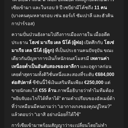
เซียเข้ามา และในรอบ 9 ปี เซบีย่ามีโค้ชถึง
11 คน
(บางคนคุมหลายรอบ เช่น ฮอร์เก้ ซัมเปาลี และฮัวคิน
กาปาร์รอส)
ความปั่นป่วนยังลามไปถึงการเมืองภายใน เมื่ออดีต
ประธาน
โฮเซ่ มาเรีย เดล นีโด้ (ผู้พ่อ)
เปิดศึกกับ
โฮเซ่
มาเรีย เดล นีโด้ (ผู้ลูก)
ที่เป็นประธานคนปัจจุบัน ขณะ
เดียวกันปัญหาการเงินก็หนักจนสโมสรมี
เพดานค่า
เหนื่อยต่ำเป็นอันดับสองของลาลีกา
และฤดูกาลก่อน
เคยต่ำสุดรวมทั้งดิวิชั่นหนึ่งและสองที่ระดับ
€684,000
ต่อสัปดาห์
ซีซันนี้ใช้เงินเสริมทีมเพียง
€250,000
แต่
ขายนักเตะได้
€55 ล้าน
ภาพนี้อธิบายว่าทำไมทีมต้อง
“หยิบจับอะไรก็ได้ที่หาได้” ตามคำเปรียบของอัลเมย์ด้า
ที่ว่าเหมือนมีคนถามว่า “เอากางเกงของคุณปู่ไหม?”
แล้วตอบว่า “เอาสิ อย่างน้อยก็ได้ใช้”
การ์เซียเข้ามาพร้อมสัญญาว่าจะเปลี่ยนโดยไม่ทำ