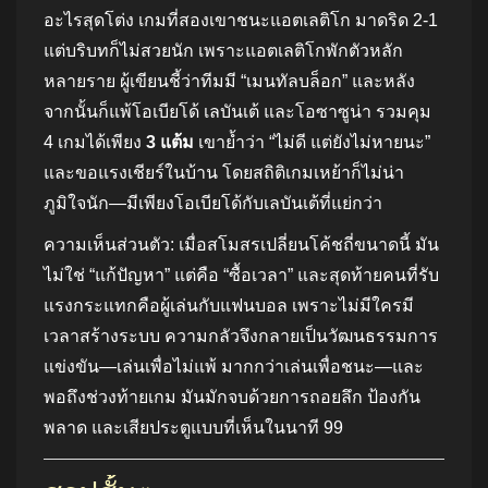
อะไรสุดโต่ง เกมที่สองเขาชนะแอตเลติโก มาดริด 2-1
แต่บริบทก็ไม่สวยนัก เพราะแอตเลติโกพักตัวหลัก
หลายราย ผู้เขียนชี้ว่าทีมมี “เมนทัลบล็อก” และหลัง
จากนั้นก็แพ้โอเบียโด้ เลบันเต้ และโอซาซูน่า รวมคุม
4 เกมได้เพียง
3 แต้ม
เขาย้ำว่า “ไม่ดี แต่ยังไม่หายนะ”
และขอแรงเชียร์ในบ้าน โดยสถิติเกมเหย้าก็ไม่น่า
ภูมิใจนัก—มีเพียงโอเบียโด้กับเลบันเต้ที่แย่กว่า
ความเห็นส่วนตัว: เมื่อสโมสรเปลี่ยนโค้ชถี่ขนาดนี้ มัน
ไม่ใช่ “แก้ปัญหา” แต่คือ “ซื้อเวลา” และสุดท้ายคนที่รับ
แรงกระแทกคือผู้เล่นกับแฟนบอล เพราะไม่มีใครมี
เวลาสร้างระบบ ความกลัวจึงกลายเป็นวัฒนธรรมการ
แข่งขัน—เล่นเพื่อไม่แพ้ มากกว่าเล่นเพื่อชนะ—และ
พอถึงช่วงท้ายเกม มันมักจบด้วยการถอยลึก ป้องกัน
พลาด และเสียประตูแบบที่เห็นในนาที 99