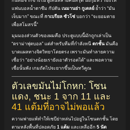
กินทีมจากข้างใน ผู้เล่นหลายคนทรุด นั่งกุมหัว ร้องไห้
แฟนบอลน้ำตาซึม กัปตัน
เนมานย่า กูเดลย์
ย้ำว่า “มัน
เจ็บมาก” ขณะที่
กาเบรียล ซัวโซ่
บอกว่า “จะยอมตาย
เพื่อสโมสรนี้”
มุมมองส่วนตัวของผมคือ ประตูแบบนี้มักถูกเล่าเป็น
“ดราม่าฟุตบอล” แต่สำหรับทีมที่กำลังหนี
ตกชั้น
มันคือ
บาดแผลทางจิตวิทยาโดยตรง เพราะมันทำลายความ
เชื่อว่า “อย่างน้อยเรายังเอาตัวรอดได้” และพอความ
เชื่อนั้นพัง เกมถัดไปจะยากขึ้นเป็นทวีคูณ
ตัวเลขมันไม่โกหก: โซน
แดง, ชนะ 1 จาก 11 และ
41 แต้มที่อาจไม่พอแล้ว
ความพ่ายแพ้ทำให้เซบีย่าหล่นไปอยู่ในโซนตกชั้น โดย
ตามหลังพื้นที่ปลอดภัย
1 แต้ม
และเหลืออีก
5 นัด