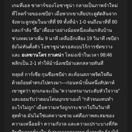
เกมที่เอล ซาดาร์ของโอซาซูน่า กลายเป็นภาพจำใหม่
ที่โหดร้ายของเซบีย่า เมื่อพวกเขาเสียประตูตัดสินจาก
จังหวะลูกทุ่มในนาทีที่ 99 ทั้งที่นำ 1-0 จนถึงนาทีที่ 80
และกำลัง “ยื้อ” เพื่อเอาอย่างน้อยหนึ่งแต้มกลับบ้าน
ช่วงทดเวลาเพิ่ม 9 นาที เหลืออีกเพียง 19 วินาที เซบีย่า
ยังไม่ทันตั้งตัว โอซาซูน่าครอสแบบไร้การขัดขวาง
และ
อเลฆานโดร กาเตน่า
โหม่งเข้าในเวลา 98:46
พลิกเป็น 2-1 ทำให้ม้านั่งเซบีย่าแตกสลายทันที
หลุยส์ การ์เซีย กุนซือเซบีย่า สะท้อนสภาพจิตใจทีม
ด้วยถ้อยคำตรงไปตรงมา—ก่อนหน้านั้นหนึ่งสัปดาห์
เขาพูดว่า ทุกเกมจะเป็น “ความทรมานระดับหัวใจวาย”
และยอมรับว่าตอนโดนบุกเขาเองก็ “กลัวจนแทบทำ
อะไรไม่ถูก” เมื่อความหวังถูกกระชากไปในวินาที
สุดท้าย มันไม่ใช่แค่ความซวย แต่คือภาพสะสมของ
ความเหนื่อยล้า ความกังวล และความเปราะบางที่กัด