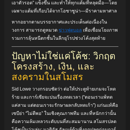
เอาตัวรอด” แข็งขึ้น และทำให้ทุกแต้มที่หลุดมือ—โดย
เฉพาะแต้มที่เกือบได้จากโอซาซูน่า—มีราคามหาศาล
หากอยากตามบรรยากาศและประเด็นต่อเนื่องใน
วงการ สามารถดูหมวด
ข่าวฟุตบอล
เพื่อเชื่อมโยงภาพ
รวมการลุ้นหนีตกชั้นในลีกยุโรปช่วงโค้งสุดท้าย
ปัญหาไม่ใช่แค่โค้ช: วิกฤต
โครงสร้าง, เงิน, และ
สงครามในสโมสร
Sid Lowe วางกรอบชัดว่า ต่อให้ประตูท้ายเกมจะโหด
ร้าย และการ์เซียจะบ่นเรื่องทดเวลา (“ตอนเราแพ้ทด
แค่สาม แต่ตอนเราจะรักษาผลกลับทดเก้า”) แก่นแท้คือ
เซบีย่า “ไม่ดีพอ” ในเชิงคุณภาพทีม และที่หนักกว่านั้น
คือความล้มเหลวระดับบนที่สะสมมานาน สโมสรปลด
โค้ชเป็นว่าเล่น: มาติอัส อัลเมย์ด้าเพิ่งถูกปลดก่อนการ์