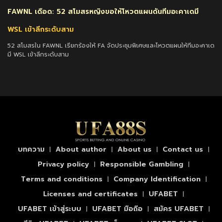
FAWNL เดือด: 52 สโมสรหญิงขอให้โหวตแผนดันทีมอะคาเดมี
WSL เข้าลีกระดับสาม
52 สโมสรใน FAWNL เรียกร้องให้ FA จัดประชุมพิเศษและโหวตแผนให้ทีมอะคาเด
มี WSL เข้าลีกระดับสาม
บทความ
About author
About us
Contact us
Privacy policy
Responsible Gambling
Terms and conditions
Company Identification
Licenses and certificates
UFABET
UFABET เข้าสู่ระบบ
UFABET มือถือ
สมัคร UFABET