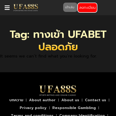
ลงทะเบียน
เข้าเล่น
Tag: ทางเข้า UFABET
ปลอดภัย
It seems we can’t find what you’re looking for.
บทความ
About author
About us
Contact us
Privacy policy
Responsible Gambling
Terms and conditions
Company Identification