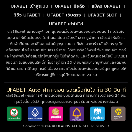
UFABET เข้าสู่ระบบ
UFABET มือถือ
สมัคร UFABET
รีวิว UFABET
UFABET เว็บตรง
UFABET SLOT
UFABET เข้าไม่ได้
ufa88s.vet สถาบันยูฟ่าเบท สุดยอดเว็บไซต์พนันออนไลน์อันดับ 1 ที่ได้รับใบ
อนุญาตให้เป็นเว็บตรง ไม่ผ่านเอเย่นต์ เว็บหลักจาก ยูฟ่าเบท เว็บแม่ ให้บริการ
เดิมพันกีฬาและคาสิโนออนไลน์ทุกรูปแบบ อาทิเช่น บาคาร่า เสือมังกร รูเล็ต
สล็อตออนไลน์ และเกมยิงปลา เล่นง่าย ได้เงินจริง ใช้งานได้ผ่านคอมพิวเตอร์
และโทรศัพท์มือถือสมาร์ทโฟนทุกรุ่น ไม่จำกัดค่าย และเว็บพนันออนไลน์ UFABET
ของเรา ไม่สนับสนุนให้เด็กที่มีอายุต่ำว่า 20 ปี สมัครสมาชิกยูฟ่าเบทและเดิมพัน
กีฬาและเกมคาสิโนทุกกรณี เนื่องจากเราคือเว็บไซต์พนันออนไลน์ถูกกฎหมายให้
บริการแก่ผู้ที่บรรลุนิติภาวะตลอด 24 ชม.
UFABET Auto ฝาก-ถอน รวดเร็วทันใจ ใน 30 วินาที
ufa88s.vet ให้บริการฝากถอนด้วยระบบอัตโนมัติ ทำรายการได้ตลอด 24 ชม.
คุณจึงมั่นใจได้ว่าทุกยอดธุรกรรมของคุณจะไม่ตกหล่นอย่างแน่นอน
Copyright 2024 © UFA88S ALL RIGHT RESERVED