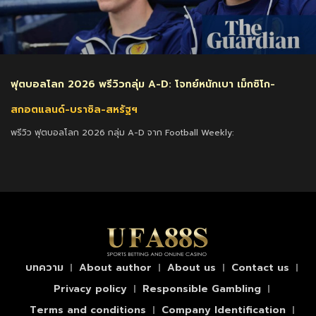
ฟุตบอลโลก 2026 พรีวิวกลุ่ม A-D: โจทย์หนักเบา เม็กซิโก-
สกอตแลนด์-บราซิล-สหรัฐฯ
พรีวิว ฟุตบอลโลก 2026 กลุ่ม A-D จาก Football Weekly:
บทความ
About author
About us
Contact us
Privacy policy
Responsible Gambling
Terms and conditions
Company Identification