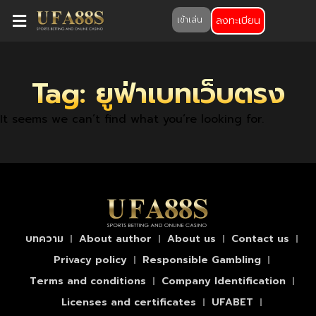
ลงทะเบียน
เข้าเล่น
Tag: ยูฟ่าเบทเว็บตรง
It seems we can’t find what you’re looking for.
บทความ
About author
About us
Contact us
Privacy policy
Responsible Gambling
Terms and conditions
Company Identification
Licenses and certificates
UFABET