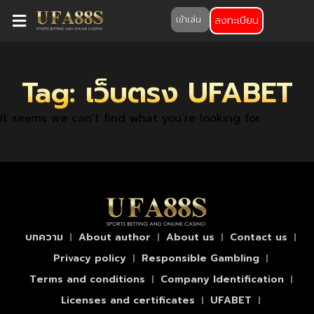
ลงทะเบียน
เข้าเล่น
Tag: เว็บตรง UFABET
It seems we can’t find what you’re looking for.
บทความ
About author
About us
Contact us
Privacy policy
Responsible Gambling
Terms and conditions
Company Identification
Licenses and certificates
UFABET