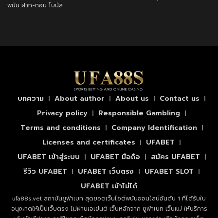
พนัน ฝาก-ถอน โบนัส
บทความ
About author
About us
Contact us
Privacy policy
Responsible Gambling
Terms and conditions
Company Identification
Licenses and certificates
UFABET
UFABET เข้าสู่ระบบ
UFABET มือถือ
สมัคร UFABET
รีวิว UFABET
UFABET เว็บตรง
UFABET SLOT
UFABET เข้าไม่ได้
ufa88s.vet สถาบันยูฟ่าเบท สุดยอดเว็บไซต์พนันออนไลน์อันดับ 1 ที่ได้รับใบ
อนุญาตให้เป็นเว็บตรง ไม่ผ่านเอเย่นต์ เว็บหลักจาก ยูฟ่าเบท เว็บแม่ ให้บริการ