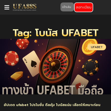
ลงทะเบียน
เข้าเล่น
Tag: โบนัส UFABET
UFABET
อัปเดต ufabet โปรโมชั่น ดีลคุ้ม โบนัสแน่น เลือกให้เหมาะก่อน