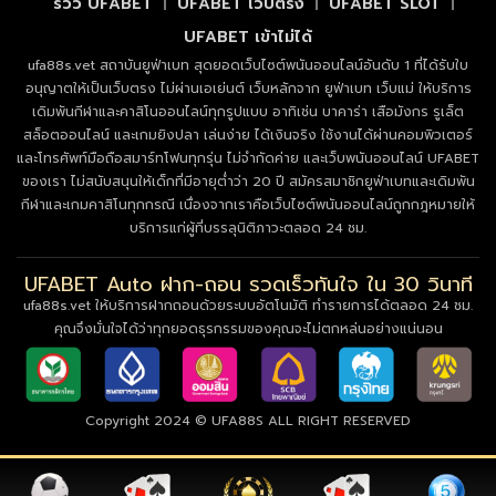
รีวิว UFABET
UFABET เว็บตรง
UFABET SLOT
UFABET เข้าไม่ได้
ufa88s.vet สถาบันยูฟ่าเบท สุดยอดเว็บไซต์พนันออนไลน์อันดับ 1 ที่ได้รับใบ
อนุญาตให้เป็นเว็บตรง ไม่ผ่านเอเย่นต์ เว็บหลักจาก ยูฟ่าเบท เว็บแม่ ให้บริการ
เดิมพันกีฬาและคาสิโนออนไลน์ทุกรูปแบบ อาทิเช่น บาคาร่า เสือมังกร รูเล็ต
สล็อตออนไลน์ และเกมยิงปลา เล่นง่าย ได้เงินจริง ใช้งานได้ผ่านคอมพิวเตอร์
และโทรศัพท์มือถือสมาร์ทโฟนทุกรุ่น ไม่จำกัดค่าย และเว็บพนันออนไลน์ UFABET
ของเรา ไม่สนับสนุนให้เด็กที่มีอายุต่ำว่า 20 ปี สมัครสมาชิกยูฟ่าเบทและเดิมพัน
กีฬาและเกมคาสิโนทุกกรณี เนื่องจากเราคือเว็บไซต์พนันออนไลน์ถูกกฎหมายให้
บริการแก่ผู้ที่บรรลุนิติภาวะตลอด 24 ชม.
UFABET Auto ฝาก-ถอน รวดเร็วทันใจ ใน 30 วินาที
ufa88s.vet ให้บริการฝากถอนด้วยระบบอัตโนมัติ ทำรายการได้ตลอด 24 ชม.
คุณจึงมั่นใจได้ว่าทุกยอดธุรกรรมของคุณจะไม่ตกหล่นอย่างแน่นอน
Copyright 2024 © UFA88S ALL RIGHT RESERVED