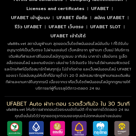
Licenses and certificates
UFABET
UFABET เข้าสู่ระบบ
UFABET มือถือ
สมัคร UFABET
รีวิว UFABET
UFABET เว็บตรง
UFABET SLOT
UFABET เข้าไม่ได้
ufa88s.vet สถาบันยูฟ่าเบท สุดยอดเว็บไซต์พนันออนไลน์อันดับ 1 ที่ได้รับใบ
อนุญาตให้เป็นเว็บตรง ไม่ผ่านเอเย่นต์ เว็บหลักจาก ยูฟ่าเบท เว็บแม่ ให้บริการ
เดิมพันกีฬาและคาสิโนออนไลน์ทุกรูปแบบ อาทิเช่น บาคาร่า เสือมังกร รูเล็ต
สล็อตออนไลน์ และเกมยิงปลา เล่นง่าย ได้เงินจริง ใช้งานได้ผ่านคอมพิวเตอร์
และโทรศัพท์มือถือสมาร์ทโฟนทุกรุ่น ไม่จำกัดค่าย และเว็บพนันออนไลน์ UFABET
ของเรา ไม่สนับสนุนให้เด็กที่มีอายุต่ำว่า 20 ปี สมัครสมาชิกยูฟ่าเบทและเดิมพัน
กีฬาและเกมคาสิโนทุกกรณี เนื่องจากเราคือเว็บไซต์พนันออนไลน์ถูกกฎหมายให้
บริการแก่ผู้ที่บรรลุนิติภาวะตลอด 24 ชม.
UFABET Auto ฝาก-ถอน รวดเร็วทันใจ ใน 30 วินาที
ufa88s.vet ให้บริการฝากถอนด้วยระบบอัตโนมัติ ทำรายการได้ตลอด 24 ชม.
คุณจึงมั่นใจได้ว่าทุกยอดธุรกรรมของคุณจะไม่ตกหล่นอย่างแน่นอน