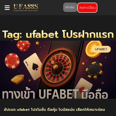
ลงทะเบียน
เข้าเล่น
Tag: ufabet โปรฝากแรก
UFABET
อัปเดต ufabet โปรโมชั่น ดีลคุ้ม โบนัสแน่น เลือกให้เหมาะก่อน