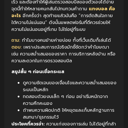
เร็ว และต้องทำให้ผู้เล่นตรวจสอบบิลของตัวเองได้ง่าย
จุดนี้ทำให้หลายคนกลับไปทบทวนคำถาม
แทงบอล คือ
อะไร
อีกครั้งว่า สุดท้ายแล้วมันคือ “การตัดสินใจภาย
ใต้ความไม่แน่นอน” ดังนั้นแพลตฟอร์มที่ดีควรช่วยให้
ความไม่แน่นอนอยู่ที่เกม ไม่ใช่อยู่ที่ระบบ
ถาม:
ทำไมบางคนย้ายค่ายบ่อย ทั้งที่เว็บเดิมก็เล่นได้
ตอบ:
เพราะประสบการณ์จริงมักชี้ชัดกว่าคำโฆษณา
เช่น ความสม่ำเสมอของราคา การบริการหลังบ้าน หรือ
ความสะดวกในการตรวจสอบบิล
สรุปสั้น ๆ ก่อนเชื่อกระแส
ดูความชัดเจนของเงื่อนไขและความสม่ำเสมอของ
ระบบเป็นหลัก
ทดสอบด้วยงบเล็ก ๆ ก่อน อย่าเริ่มหนักจาก
ความคึกคะนอง
ถ้าพบความผิดปกติ ให้หยุดและเก็บหลักฐานการ
สนทนา/ธุรกรรมไว้
ประโยคที่ควรจำ:
ความเก่งของการเล่น ไม่ได้อยู่ที่กล้า