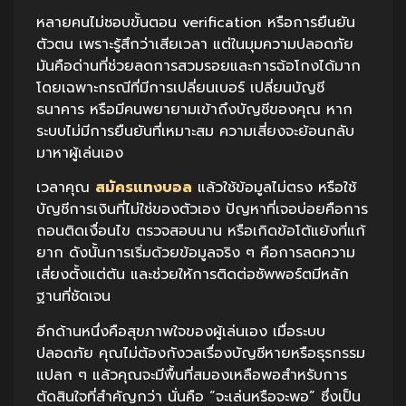
หลายคนไม่ชอบขั้นตอน verification หรือการยืนยัน
ตัวตน เพราะรู้สึกว่าเสียเวลา แต่ในมุมความปลอดภัย
มันคือด่านที่ช่วยลดการสวมรอยและการฉ้อโกงได้มาก
โดยเฉพาะกรณีที่มีการเปลี่ยนเบอร์ เปลี่ยนบัญชี
ธนาคาร หรือมีคนพยายามเข้าถึงบัญชีของคุณ หาก
ระบบไม่มีการยืนยันที่เหมาะสม ความเสี่ยงจะย้อนกลับ
มาหาผู้เล่นเอง
เวลาคุณ
สมัครแทงบอล
แล้วใช้ข้อมูลไม่ตรง หรือใช้
บัญชีการเงินที่ไม่ใช่ของตัวเอง ปัญหาที่เจอบ่อยคือการ
ถอนติดเงื่อนไข ตรวจสอบนาน หรือเกิดข้อโต้แย้งที่แก้
ยาก ดังนั้นการเริ่มด้วยข้อมูลจริง ๆ คือการลดความ
เสี่ยงตั้งแต่ต้น และช่วยให้การติดต่อซัพพอร์ตมีหลัก
ฐานที่ชัดเจน
อีกด้านหนึ่งคือสุขภาพใจของผู้เล่นเอง เมื่อระบบ
ปลอดภัย คุณไม่ต้องกังวลเรื่องบัญชีหายหรือธุรกรรม
แปลก ๆ แล้วคุณจะมีพื้นที่สมองเหลือพอสำหรับการ
ตัดสินใจที่สำคัญกว่า นั่นคือ “จะเล่นหรือจะพอ” ซึ่งเป็น