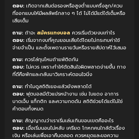
ตอบ:
เกิดจากเส้นต่อรองหรือสูงต่ำแบบครึ่งลูก/ควบ
ที่ออกแบบให้มีผลลัพธ์กลาง ๆ ได้ ไม่ได้มีแต่ได้เต็มหรือ
เสียเต็ม
ถาม:
ถ้าจะ
สมัครแทงบอล
ควรเริ่มด้วยงบเท่าไร
ตอบ:
เริ่มจากงบที่คุณยอมเสียได้โดยไม่กระทบค่าใช้
จ่ายจำเป็น และตั้งเพดานรายวันหรือรายสัปดาห์ไว้เสมอ
ถาม:
ควรไล่ทุนไหมถ้าแพ้ติดกัน
ตอบ:
ไม่ควร เพราะทำให้ตัดสินใจผิดพลาดง่ายขึ้น ทาง
ที่ดีคือพักและกลับมาวิเคราะห์ตอนใจนิ่ง
ถาม:
ทำไมดูสถิติเยอะแล้วยังพลาดได้
ตอบ:
ฟุตบอลมีตัวแปรหน้างาน เช่น ใบแดง อาการ
บาดเจ็บ แท็กติก และความกดดัน สถิติช่วยได้แต่ไม่ใช่
คำตอบทั้งหมด
ถาม:
สัญญาณว่าเราเริ่มเล่นเกินขอบเขตคืออะไร
ตอบ:
เมื่อเริ่มนอนไม่หลับ เครียด โกหกคนใกล้ตัวเรื่อง
เงิน หรือเล่นเพื่อเอาคืนตลอด ควรหยุดและขอความ