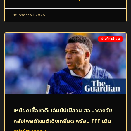
10 กรกฎาคม 2026
ข่าวกีฬาล่าสุด
เหยียดเชื้อชาติ: เอ็มบัปเป้สวน สว.ปารากวัย
หลังโพสต์โจมตีเชิงเหยียด พร้อม FFF เดิน