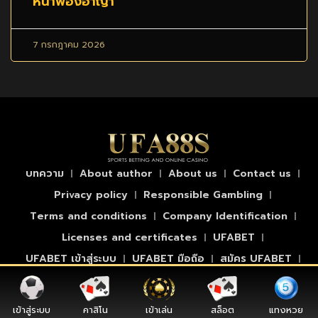
หน้าฟ้องอาญา
7 กรกฎาคม 2026
บทความ
About author
About us
Contact us
Privacy policy
Responsible Gambling
Terms and conditions
Company Identification
Licenses and certificates
UFABET
UFABET เข้าสู่ระบบ
UFABET มือถือ
สมัคร UFABET
รีวิว UFABET
UFABET เว็บตรง
UFABET SLOT
UFABET เข้าไม่ได้
เข้าสู่ระบบ
คาสิโน
เข้าเล่น
สล็อต
แทงหวย