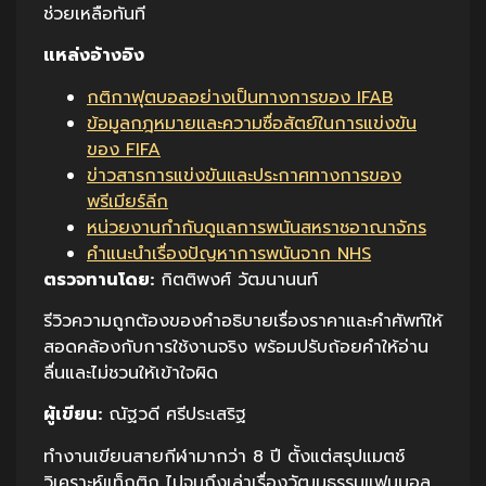
ช่วยเหลือทันที
แหล่งอ้างอิง
กติกาฟุตบอลอย่างเป็นทางการของ IFAB
ข้อมูลกฎหมายและความซื่อสัตย์ในการแข่งขัน
ของ FIFA
ข่าวสารการแข่งขันและประกาศทางการของ
พรีเมียร์ลีก
หน่วยงานกำกับดูแลการพนันสหราชอาณาจักร
คำแนะนำเรื่องปัญหาการพนันจาก NHS
ตรวจทานโดย:
กิตติพงศ์ วัฒนานนท์
รีวิวความถูกต้องของคำอธิบายเรื่องราคาและคำศัพท์ให้
สอดคล้องกับการใช้งานจริง พร้อมปรับถ้อยคำให้อ่าน
ลื่นและไม่ชวนให้เข้าใจผิด
ผู้เขียน:
ณัฐวดี ศรีประเสริฐ
ทำงานเขียนสายกีฬามากว่า 8 ปี ตั้งแต่สรุปแมตช์
วิเคราะห์แท็กติก ไปจนถึงเล่าเรื่องวัฒนธรรมแฟนบอล