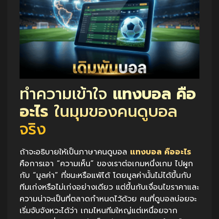
ทำความเข้าใจ
แทงบอล คือ
อะไร
ในมุมของคนดูบอล
จริง
ถ้าจะอธิบายให้เป็นภาษาคนดูบอล
แทงบอล คืออะไร
คือการเอา “ความเห็น” ของเราต่อเกมหนึ่งเกม ไปผูก
กับ “มูลค่า” ที่ชนะหรือแพ้ได้ โดยมูลค่านั้นไม่ได้ขึ้นกับ
ทีมเก่งหรือไม่เก่งอย่างเดียว แต่ขึ้นกับเงื่อนไขราคาและ
ความน่าจะเป็นที่ตลาดกำหนดไว้ด้วย คนที่ดูบอลบ่อยจะ
เริ่มจับจังหวะได้ว่า เกมไหนทีมใหญ่แต่เหนื่อยจาก