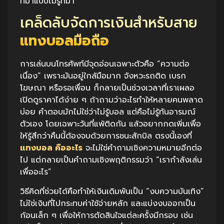
ที่มาแบบไม่รู้ที่มา
เคล็ดลับจัดการเงินสำหรับสาย
แทงบอลมือถือ
การเล่นบนโทรศัพท์มีจุดอ่อนเฉพาะตัวคือ “ความต่อ
เนื่อง” เพราะมันอยู่ใกล้มือมาก จังหวะรถติด เบรก
โฆษณา หรือรอเพื่อน ก็กลายเป็นช่วงเวลาที่เราเผลอ
เปิดดูราคาได้ง่าย ๆ ถ้าถามว่าอะไรทำให้หลายคนพลาด
บ่อย คำตอบมักไม่ใช่ว่าไม่รู้บอล แต่คือไม่รู้ทันอารมณ์
ตัวเอง โดยเฉพาะวันที่แพ้ติดกัน แล้วอยากกดเพิ่มเพื่อ
ให้รู้สึกว่าคืนนี้ต้องจบด้วยการชนะสักบิล ตรงนี้เองที่
แทงบอล คืออะไร
จะไม่ใช่คำถามเชิงความหมายอีกต่อ
ไป แต่กลายเป็นคำถามเชิงพฤติกรรมว่า “เรากำลังเล่น
เพื่ออะไร”
วิธีคิดที่ช่วยได้คือทำให้เงินเดิมพันเป็น “งบความบันเทิง”
ไม่ใช่เงินที่ไปกระทบค่าใช้จ่ายหลัก และแบ่งงบออกเป็น
ก้อนเล็ก ๆ เพื่อให้การตัดสินใจแต่ละครั้งมีกรอบ เช่น