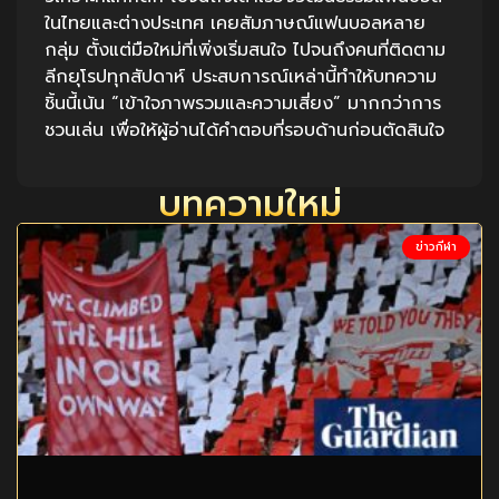
ในไทยและต่างประเทศ เคยสัมภาษณ์แฟนบอลหลาย
กลุ่ม ตั้งแต่มือใหม่ที่เพิ่งเริ่มสนใจ ไปจนถึงคนที่ติดตาม
ลีกยุโรปทุกสัปดาห์ ประสบการณ์เหล่านี้ทำให้บทความ
ชิ้นนี้เน้น “เข้าใจภาพรวมและความเสี่ยง” มากกว่าการ
ชวนเล่น เพื่อให้ผู้อ่านได้คำตอบที่รอบด้านก่อนตัดสินใจ
บทความใหม่
ข่าวกีฬา