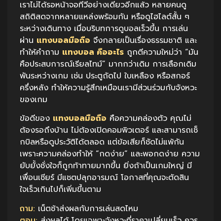
เราไม่ได้รอหน้าจอทีวีอย่างเดียวอีกแล้ว หลายคนดู
สถิติสดจากหลายแหล่งพร้อมกัน หรือดูไฮไลต์สั้น ๆ
ระหว่างเดินทาง เมื่อบริบทการดูบอลเร็วขึ้น การเล่น
ผ่าน
แทงบอลมือถือ
จึงกลายเป็นเรื่องธรรมชาติ และ
ทำให้คำถาม
แทงบอล คืออะไร
ถูกตีความใหม่ว่า “มัน
คือประสบการณ์เรียลไทม์” มากกว่าเดิม การเลือกเดิม
พันระหว่างเกม เช่น ประตูถัดไป ใบเหลือง หรือสกอร์
ครึ่งหลัง ทำให้ความรู้สึกเหมือนเรามีส่วนร่วมกับจังหวะ
ของเกม
ข้อดีของ
แทงบอลมือถือ
คือความคล่องตัว คุณไม่
ต้องรอถึงบ้าน ไม่ต้องเปิดคอมพิวเตอร์ และสามารถเช็
กบิลหรือดูประวัติได้ตลอด แต่ข้อเสียก็ชัดไม่แพ้กัน
เพราะความคล่องทำให้ “กดง่าย” และพอกดง่าย ความ
ยับยั้งชั่งใจก็ถูกท้าทายมากขึ้น ยิ่งถ้าเป็นเกมใหญ่ มี
เพื่อนเชียร์ มีแชตปลุกอารมณ์ โอกาสที่คุณจะตัดสิน
ใจเร็วเกินไปก็เพิ่มขึ้นตาม
ถาม:
เน็ตช้าส่งผลกับการเล่นสดไหม
ตอบ:
ส่งผลได้ โดยเฉพาะจังหวะที่ราคาเปลี่ยนเร็ว ควร