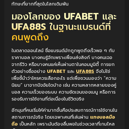
ทักษะที่ยากที่สุดในโลกเดิมพัน
มองโลกของ
UFABET
และ
UFA88S
ในฐานะแบรนด์ที่
คนพูดถึง
ในตลาดออนไลน์ ชื่อแบรนด์มักถูกพูดถึงเร็วพอ ๆ กับ
ราคาบอล บางคนรู้จักเพราะเพื่อนส่งลิงก์ บางคนเจอ
จากรีวิว หรือบางคนแค่เห็นผ่านตาในคอมมูนิตี้ การยก
ตัวอย่างชื่ออย่าง
UFABET
และ
UFA88S
จึงไม่ใช่
เพื่อชี้นำว่าใครควรเลือกอะไร แต่เพื่อชวนมองว่า “ความ
นิยม” มาจากปัจจัยใดบ้าง เช่น ความหลากหลายของคู่
บอล ความเร็วของระบบ ความชัดเจนของเมนู หรือการ
รองรับการใช้งานที่ต่อเนื่องในชีวิตจริง
อีกมุมที่คนเริ่มให้ค่ามากขึ้นคือประสบการณ์การใช้งานใน
สถานการณ์จริง โดยเฉพาะคนที่เล่นผ่าน
แทงบอลมือ
ถือ
เป็นหลัก เพราะมันต้องลื่นพอในช่วงเวลาที่เกมไหล