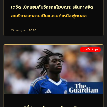
เดวิด เบ็คแฮมกับจักรกลโฆษณา: เส้นทางยึด
อเมริกาจนกลายเป็นแบรนด์เหนือฟุตบอล
13 กรกฎาคม 2026
ข่าวกีฬาล่าสุด