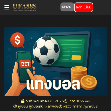
ลงทะเบียน
เข้าเล่น
วันที่
พฤษภาคม 6, 2026
เวลา
11:56 am
ผู้เขียน ชุติมณฑน์ เหล่าพงษ์
ผู้รีวิว ภาสิกา ภูพาณิชย์