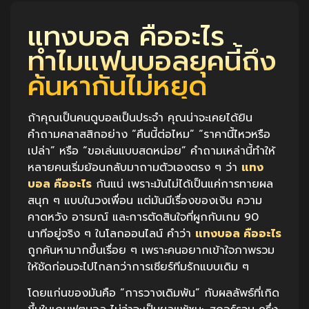
แทงบอล คืออะไร
ทำไมแฟนบอลยุคนี้ถึง
ค้นหากันไม่หยุด
ถ้าคุณเป็นคนดูบอลเป็นประจำ คุณน่าจะเคยได้ยิน
คำถามคลาสสิกอย่าง “คืนนี้ต่อไหม” “ราคานี้ไหวหรือ
เปล่า” หรือ “ขอเล่นแบบสดหน่อย” คำถามเหล่านี้ทำให้
หลายคนเริ่มย้อนกลับมาถามตัวเองตรง ๆ ว่า
แทง
บอล คืออะไร
กันแน่ เพราะมันไม่ได้เป็นแค่การทายผล
สนุก ๆ แบบในวงเพื่อน แต่มันมีเรื่องของเงิน ความ
คาดหวัง อารมณ์ และการตัดสินใจที่ผูกกับเกม 90
นาทีอยู่จริง ๆ ในโลกออนไลน์ คำว่า
แทงบอล คืออะไร
ถูกค้นหามากขึ้นเรื่อย ๆ เพราะคนอยากเข้าใจภาพรวม
ให้ชัดก่อนจะไปไกลกว่าการเชียร์ทีมรักแบบเดิม ๆ
โดยแก่นของมันคือ “การวางเดิมพัน” กับผลลัพธ์ที่เกิด