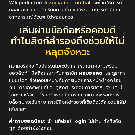
Wikipedia ได้ที่
Association football
จะช่วยให้การดู
บอลและอ่านเกมมีบริบทมากขึ้น และช่วยลดการตัดสินใจ
จากอารมณ์ล้วนๆ ได้พอสมควร
เล่นผ่านมือถือหรือคอมดี
ทำไมลิงก์สำรองถึงช่วยให้ไม่
หลุดจังหวะ
ความจริงคือ “อุปกรณ์ไม่ใช่ปัญหาใหญ่เท่าความพร้อม
ของลิงก์” มือถือเหมาะกับการเช็ก
ผลบอลสด
และดูราคา
แบบเร็วๆ ส่วนคอมเหมาะกับการเปิดหลายหน้าต่างพร้อม
กัน โดยเฉพาะคนที่ชอบดูสถิติประกอบการตัดสินใจ แต่ไม่
ว่าคุณจะใช้แบบไหน ถ้าช่วงนั้นเครือข่ายแกว่งหรือมีการ
บล็อกบางเส้นทาง การมีลิงก์สำรองที่เชื่อถือได้จะช่วยให้ไม่
เสียเวลา
คำถามยอดนิยม:
ถ้า
ufabet login
ไม่ผ่าน ทั้งที่รหัส
ถูก ต้องทำยังไงก่อน