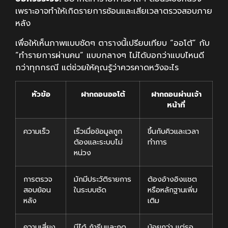
เพราะอาจทำให้เกิดรายการซ้อนและเสียเวลาตรวจสอบภาย
หลัง
เพื่อให้เห็นภาพแบบชัดๆ ตารางนี้เปรียบเทียบ “ออโต้” กับ
“ทำรายการผ่านคน” แบบกลางๆ ไม่ได้บอกว่าแบบไหนดี
กว่าทุกกรณี แต่ช่วยให้คุณรู้ว่าควรคาดหวังอะไร
หัวข้อ
ฝากถอนออโต้
ฝากถอนผ่านเจ้า
หน้าที่
ความเร็ว
เร็วเมื่อข้อมูลถูก
ขึ้นกับคิวและเวลา
ต้องและระบบไม่
ทำการ
หน่วง
การตรวจ
มักมีประวัติรายการ
ต้องอ้างอิงแชต
สอบย้อน
ในระบบชัด
หรือหลักฐานเพิ่ม
หลัง
เติม
ความเสี่ยง
มีได้ ถ้ารีบและกด
น้อยกว่า แต่รอ