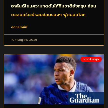
ฮาลันด์โยนความกดดันให้ทีมชาติอังกฤษ ก่อน
ดวลนอร์เวย์รอบก่อนรองฯ ฟุตบอลโลก
ติดต่อได้ที่นี่
10 กรกฎาคม 2026
ข่าวกีฬาล่าสุด