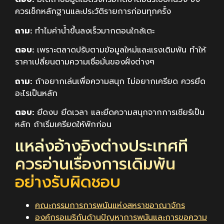
ควรเช็กหลักฐานและประวัติรายการก่อนทุกครั้ง
ถาม:
ทำไมค่าน้ำขึ้นลงเร็วมากตอนใกล้เตะ
ตอบ:
เพราะตลาดปรับตามข้อมูลใหม่และแรงเดิมพัน ทำให้
ราคาเปลี่ยนตามความเชื่อมั่นของฝั่งต่างๆ
ถาม:
ถ้าอยากเล่นเพื่อความสนุก ไม่อยากเครียด ควรยึด
อะไรเป็นหลัก
ตอบ:
ยึดงบ ยึดเวลา และยึดความสนุกจากการเชียร์เป็น
หลัก ถ้าเริ่มเครียดให้พักก่อน
แหล่งอ้างอิงต่างประเทศที่
ควรอ่านเรื่องการเดิมพัน
อย่างรับผิดชอบ
คณะกรรมการการพนันแห่งสหราชอาณาจักร
องค์กรอเมริกันด้านปัญหาการพนันและการขอความ