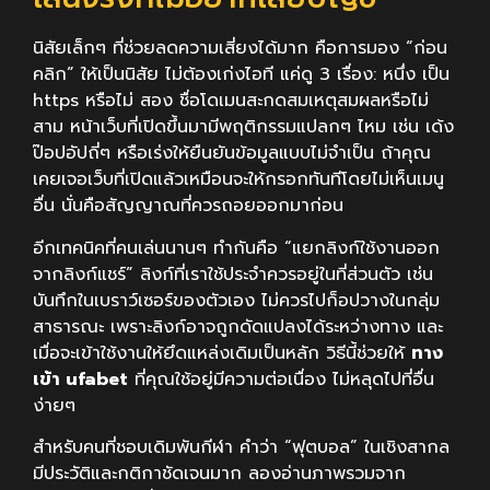
นิสัยเล็กๆ ที่ช่วยลดความเสี่ยงได้มาก คือการมอง “ก่อน
คลิก” ให้เป็นนิสัย ไม่ต้องเก่งไอที แค่ดู 3 เรื่อง: หนึ่ง เป็น
https หรือไม่ สอง ชื่อโดเมนสะกดสมเหตุสมผลหรือไม่
สาม หน้าเว็บที่เปิดขึ้นมามีพฤติกรรมแปลกๆ ไหม เช่น เด้ง
ป๊อปอัปถี่ๆ หรือเร่งให้ยืนยันข้อมูลแบบไม่จำเป็น ถ้าคุณ
เคยเจอเว็บที่เปิดแล้วเหมือนจะให้กรอกทันทีโดยไม่เห็นเมนู
อื่น นั่นคือสัญญาณที่ควรถอยออกมาก่อน
อีกเทคนิคที่คนเล่นนานๆ ทำกันคือ “แยกลิงก์ใช้งานออก
จากลิงก์แชร์” ลิงก์ที่เราใช้ประจำควรอยู่ในที่ส่วนตัว เช่น
บันทึกในเบราว์เซอร์ของตัวเอง ไม่ควรไปก็อปวางในกลุ่ม
สาธารณะ เพราะลิงก์อาจถูกดัดแปลงได้ระหว่างทาง และ
เมื่อจะเข้าใช้งานให้ยึดแหล่งเดิมเป็นหลัก วิธีนี้ช่วยให้
ทาง
เข้า ufabet
ที่คุณใช้อยู่มีความต่อเนื่อง ไม่หลุดไปที่อื่น
ง่ายๆ
สำหรับคนที่ชอบเดิมพันกีฬา คำว่า “ฟุตบอล” ในเชิงสากล
มีประวัติและกติกาชัดเจนมาก ลองอ่านภาพรวมจาก