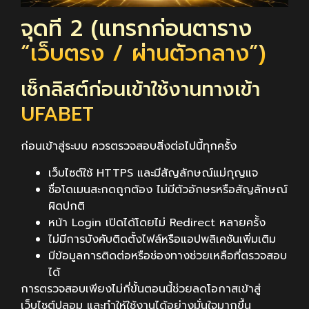
จุดที่ 2 (แทรกก่อนตาราง
“เว็บตรง / ผ่านตัวกลาง”)
เช็กลิสต์ก่อนเข้าใช้งานทางเข้า
UFABET
ก่อนเข้าสู่ระบบ ควรตรวจสอบสิ่งต่อไปนี้ทุกครั้ง
เว็บไซต์ใช้ HTTPS และมีสัญลักษณ์แม่กุญแจ
ชื่อโดเมนสะกดถูกต้อง ไม่มีตัวอักษรหรือสัญลักษณ์
ผิดปกติ
หน้า Login เปิดได้โดยไม่ Redirect หลายครั้ง
ไม่มีการบังคับติดตั้งไฟล์หรือแอปพลิเคชันเพิ่มเติม
มีข้อมูลการติดต่อหรือช่องทางช่วยเหลือที่ตรวจสอบ
ได้
การตรวจสอบเพียงไม่กี่ขั้นตอนนี้ช่วยลดโอกาสเข้าสู่
เว็บไซต์ปลอม และทำให้ใช้งานได้อย่างมั่นใจมากขึ้น