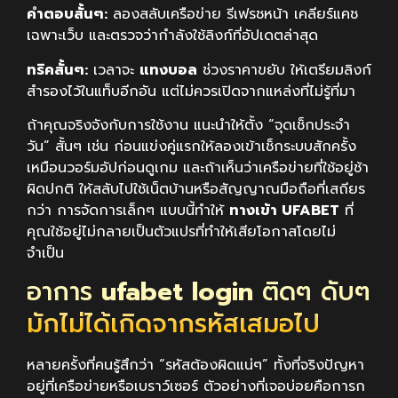
คำตอบสั้นๆ:
ลองสลับเครือข่าย รีเฟรชหน้า เคลียร์แคช
เฉพาะเว็บ และตรวจว่ากำลังใช้ลิงก์ที่อัปเดตล่าสุด
ทริคสั้นๆ:
เวลาจะ
แทงบอล
ช่วงราคาขยับ ให้เตรียมลิงก์
สำรองไว้ในแท็บอีกอัน แต่ไม่ควรเปิดจากแหล่งที่ไม่รู้ที่มา
ถ้าคุณจริงจังกับการใช้งาน แนะนำให้ตั้ง “จุดเช็กประจำ
วัน” สั้นๆ เช่น ก่อนแข่งคู่แรกให้ลองเข้าเช็กระบบสักครั้ง
เหมือนวอร์มอัปก่อนดูเกม และถ้าเห็นว่าเครือข่ายที่ใช้อยู่ช้า
ผิดปกติ ให้สลับไปใช้เน็ตบ้านหรือสัญญาณมือถือที่เสถียร
กว่า การจัดการเล็กๆ แบบนี้ทำให้
ทางเข้า UFABET
ที่
คุณใช้อยู่ไม่กลายเป็นตัวแปรที่ทำให้เสียโอกาสโดยไม่
จำเป็น
อาการ
ufabet login
ติดๆ ดับๆ
มักไม่ได้เกิดจากรหัสเสมอไป
หลายครั้งที่คนรู้สึกว่า “รหัสต้องผิดแน่ๆ” ทั้งที่จริงปัญหา
อยู่ที่เครือข่ายหรือเบราว์เซอร์ ตัวอย่างที่เจอบ่อยคือการก