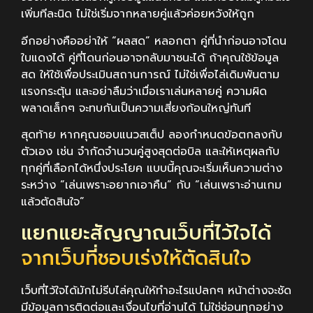
เพิ่มทีละนิด ไม่ใช่เริ่มจากหลายคู่แล้วค่อยหวังให้ถูก
อีกอย่างคืออย่าให้ “ผลสด” หลอกตา คู่ที่นำก่อนอาจโดน
ใบแดงได้ คู่ที่โดนก่อนอาจกลับมาชนะได้ ถ้าคุณใช้ข้อมูล
สด ให้ใช้เพื่อประเมินสถานการณ์ ไม่ใช่เพื่อไล่เดิมพันตาม
แรงกระตุ้น และอย่าลืมว่าเมื่อเราเล่นหลายคู่ ความผิด
พลาดเล็กๆ จะทบกันเป็นความเสี่ยงก้อนใหญ่ทันที
สุดท้าย หากคุณชอบแนวสเต็ป ลองกำหนดข้อตกลงกับ
ตัวเอง เช่น จำกัดจำนวนคู่สูงสุดต่อบิล และให้เหตุผลกับ
ทุกคู่ที่เลือกได้หนึ่งประโยค แบบนี้คุณจะเริ่มเห็นความต่าง
ระหว่าง “เล่นเพราะอยากเอาคืน” กับ “เล่นเพราะอ่านเกม
แล้วตัดสินใจ”
แยกแยะสัญญาณเว็บที่ไว้ใจได้
จากเว็บที่ชอบเร่งให้ตัดสินใจ
เว็บที่ไว้ใจได้มักไม่รีบไล่คุณให้ทำอะไรแปลกๆ หน้าต่างจะชัด
มีข้อมูลการติดต่อและเงื่อนไขที่อ่านได้ ไม่ใช่ซ่อนทุกอย่าง