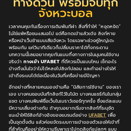
ทางด่วน พร้อมจบทุก
จังหวะบอล
เวลาคนคุยกันเรื่องการเดิมพันกีฬา สิ่งที่ทำให้ “หงุดหงิด”
ไม่ใช่แพ้หรือชนะเสมอไป แต่คือกดเข้าแล้วเด้ง ลิงก์หาย
หรือหน้าเว็บช้าแบบเสียจังหวะ โดยเฉพาะช่วงคู่ใหญ่เตะ
พร้อมกัน แค่วินาทีเดียวก็เปลี่ยนราคาได้ทั้งกระดาน
บทความนี้เลยอยากคุยกันแบบกึ่งทางการในมุมคนใช้งาน
จริงว่า
ทางเข้า UFABET
ที่ดีควรเป็นแบบไหน เช็กอะไร
บ้างถึงมั่นใจว่าไม่ได้หลงไปลิงก์ปลอม และทำอย่างไรให้
เข้าถึงระบบได้ต่อเนื่องในวันที่เครือข่ายมีปัญหา
อีกอย่างที่หลายคนมองข้ามคือ “นิสัยการใช้งาน” ของเรา
เอง บางคนชอบบันทึกลิงก์ไว้ในโน้ต บางคนแชร์กันในกลุ่ม
แชต บางคนพิมพ์ชื่อเว็บในเบราว์เซอร์ทุกครั้ง ซึ่งแต่ละแบบ
มีความเสี่ยงต่างกัน ถ้าคุณอยากเริ่มจากลิงก์ที่ระบุชัด
แนะนำให้ใช้ลิงก์อ้างอิงของแบรนด์อย่าง
UFABET
เพื่อ
เป็นจุดตั้งต้น แล้วค่อยจัดระบบการเข้าของตัวเองให้เข้าที่
ที่สำคัญคืออย่าให้ความรีบพาเราไปกดลิงก์แปลกๆ แบบ