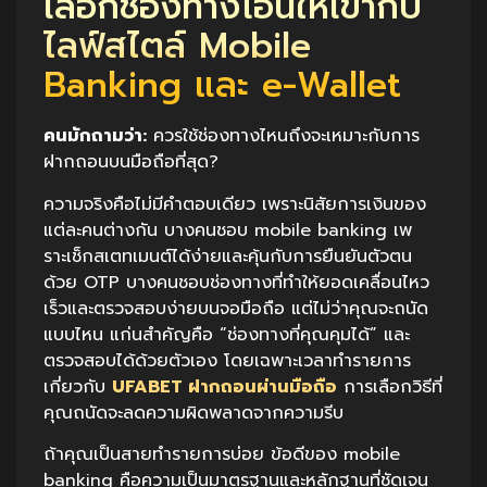
เลือกช่องทางโอนให้เข้ากับ
ไลฟ์สไตล์ Mobile
Banking และ e-Wallet
คนมักถามว่า:
ควรใช้ช่องทางไหนถึงจะเหมาะกับการ
ฝากถอนบนมือถือที่สุด?
ความจริงคือไม่มีคำตอบเดียว เพราะนิสัยการเงินของ
แต่ละคนต่างกัน บางคนชอบ mobile banking เพ
ราะเช็กสเตทเมนต์ได้ง่ายและคุ้นกับการยืนยันตัวตน
ด้วย OTP บางคนชอบช่องทางที่ทำให้ยอดเคลื่อนไหว
เร็วและตรวจสอบง่ายบนจอมือถือ แต่ไม่ว่าคุณจะถนัด
แบบไหน แก่นสำคัญคือ “ช่องทางที่คุณคุมได้” และ
ตรวจสอบได้ด้วยตัวเอง โดยเฉพาะเวลาทำรายการ
เกี่ยวกับ
UFABET ฝากถอนผ่านมือถือ
การเลือกวิธีที่
คุณถนัดจะลดความผิดพลาดจากความรีบ
ถ้าคุณเป็นสายทำรายการบ่อย ข้อดีของ mobile
banking คือความเป็นมาตรฐานและหลักฐานที่ชัดเจน