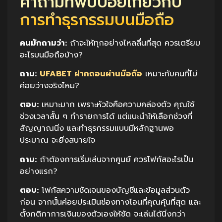
คำถามที่พบบ่อยเกี่ยวกับ
การทำธุรกรรมบนมือถือ
คนมักถามว่า:
ถ้าจะให้ทุกอย่างไหลลื่นที่สุด ควรเตรียม
อะไรบนมือถือบ้าง?
ถาม:
UFABET ฝากถอนผ่านมือถือ
เหมาะกับคนที่ไม่
ค่อยว่างจริงไหม?
ตอบ:
เหมาะมาก เพราะหัวใจคือความคล่องตัว คุณใช้
ช่วงเวลาสั้น ๆ ทำรายการได้ แต่แนะนำให้เลือกช่วงที่
สัญญาณนิ่ง และทำธุรกรรมแบบมีหลักฐานพอ
ประมาณ จะยิ่งสบายใจ
ถาม:
ถ้าต้องการเริ่มเล่นจากศูนย์ ควรโฟกัสอะไรเป็น
อย่างแรก?
ตอบ:
โฟกัสความชัดเจนของบัญชีและข้อมูลส่วนตัว
ก่อน จากนั้นค่อยประเมินช่องทางโอนที่คุณคุ้นที่สุด และ
ตั้งกติกาการเงินของตัวเองให้ชัด จะเล่นได้นิ่งกว่า