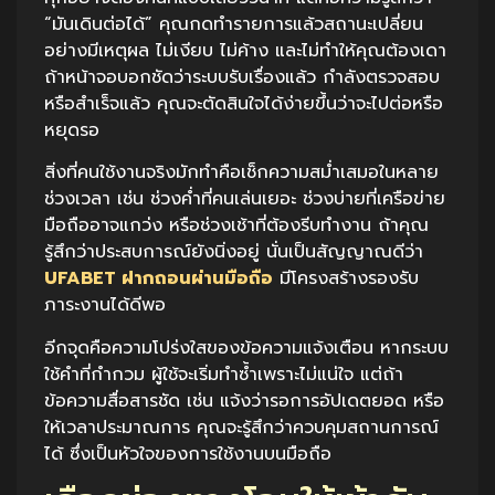
“มันเดินต่อได้” คุณกดทำรายการแล้วสถานะเปลี่ยน
อย่างมีเหตุผล ไม่เงียบ ไม่ค้าง และไม่ทำให้คุณต้องเดา
ถ้าหน้าจอบอกชัดว่าระบบรับเรื่องแล้ว กำลังตรวจสอบ
หรือสำเร็จแล้ว คุณจะตัดสินใจได้ง่ายขึ้นว่าจะไปต่อหรือ
หยุดรอ
สิ่งที่คนใช้งานจริงมักทำคือเช็กความสม่ำเสมอในหลาย
ช่วงเวลา เช่น ช่วงค่ำที่คนเล่นเยอะ ช่วงบ่ายที่เครือข่าย
มือถืออาจแกว่ง หรือช่วงเช้าที่ต้องรีบทำงาน ถ้าคุณ
รู้สึกว่าประสบการณ์ยังนิ่งอยู่ นั่นเป็นสัญญาณดีว่า
UFABET ฝากถอนผ่านมือถือ
มีโครงสร้างรองรับ
ภาระงานได้ดีพอ
อีกจุดคือความโปร่งใสของข้อความแจ้งเตือน หากระบบ
ใช้คำที่กำกวม ผู้ใช้จะเริ่มทำซ้ำเพราะไม่แน่ใจ แต่ถ้า
ข้อความสื่อสารชัด เช่น แจ้งว่ารอการอัปเดตยอด หรือ
ให้เวลาประมาณการ คุณจะรู้สึกว่าควบคุมสถานการณ์
ได้ ซึ่งเป็นหัวใจของการใช้งานบนมือถือ