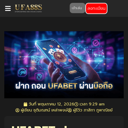
ลงทะเบียน
เข้าเล่น
วันที่
พฤษภาคม 12, 2026
เวลา
9:29 am
ผู้เขียน ชุติมณฑน์ เหล่าพงษ์
ผู้รีวิว ภาสิกา ภูพาณิชย์