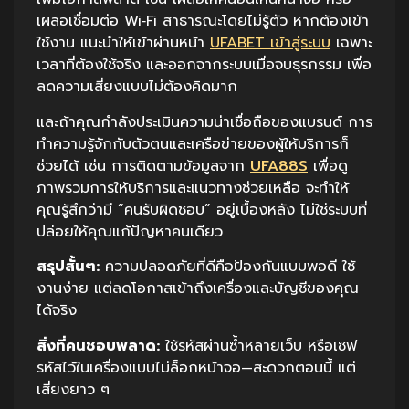
เผลอเชื่อมต่อ Wi‑Fi สาธารณะโดยไม่รู้ตัว หากต้องเข้า
ใช้งาน แนะนำให้เข้าผ่านหน้า
UFABET เข้าสู่ระบบ
เฉพาะ
เวลาที่ต้องใช้จริง และออกจากระบบเมื่อจบธุรกรรม เพื่อ
ลดความเสี่ยงแบบไม่ต้องคิดมาก
และถ้าคุณกำลังประเมินความน่าเชื่อถือของแบรนด์ การ
ทำความรู้จักกับตัวตนและเครือข่ายของผู้ให้บริการก็
ช่วยได้ เช่น การติดตามข้อมูลจาก
UFA88S
เพื่อดู
ภาพรวมการให้บริการและแนวทางช่วยเหลือ จะทำให้
คุณรู้สึกว่ามี “คนรับผิดชอบ” อยู่เบื้องหลัง ไม่ใช่ระบบที่
ปล่อยให้คุณแก้ปัญหาคนเดียว
สรุปสั้นๆ:
ความปลอดภัยที่ดีคือป้องกันแบบพอดี ใช้
งานง่าย แต่ลดโอกาสเข้าถึงเครื่องและบัญชีของคุณ
ได้จริง
สิ่งที่คนชอบพลาด:
ใช้รหัสผ่านซ้ำหลายเว็บ หรือเซฟ
รหัสไว้ในเครื่องแบบไม่ล็อกหน้าจอ—สะดวกตอนนี้ แต่
เสี่ยงยาว ๆ