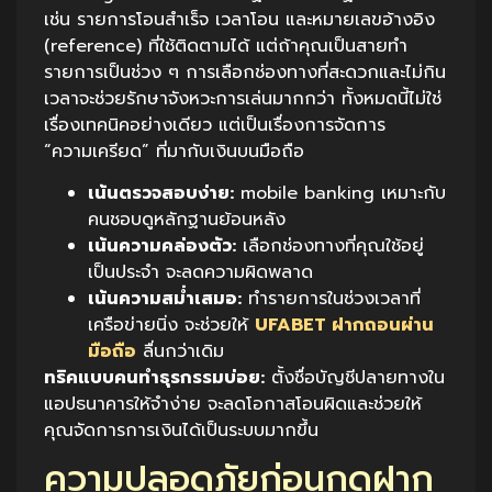
เช่น รายการโอนสำเร็จ เวลาโอน และหมายเลขอ้างอิง
(reference) ที่ใช้ติดตามได้ แต่ถ้าคุณเป็นสายทำ
รายการเป็นช่วง ๆ การเลือกช่องทางที่สะดวกและไม่กิน
เวลาจะช่วยรักษาจังหวะการเล่นมากกว่า ทั้งหมดนี้ไม่ใช่
เรื่องเทคนิคอย่างเดียว แต่เป็นเรื่องการจัดการ
“ความเครียด” ที่มากับเงินบนมือถือ
เน้นตรวจสอบง่าย:
mobile banking เหมาะกับ
คนชอบดูหลักฐานย้อนหลัง
เน้นความคล่องตัว:
เลือกช่องทางที่คุณใช้อยู่
เป็นประจำ จะลดความผิดพลาด
เน้นความสม่ำเสมอ:
ทำรายการในช่วงเวลาที่
เครือข่ายนิ่ง จะช่วยให้
UFABET ฝากถอนผ่าน
มือถือ
ลื่นกว่าเดิม
ทริคแบบคนทำธุรกรรมบ่อย:
ตั้งชื่อบัญชีปลายทางใน
แอปธนาคารให้จำง่าย จะลดโอกาสโอนผิดและช่วยให้
คุณจัดการการเงินได้เป็นระบบมากขึ้น
ความปลอดภัยก่อนกดฝาก