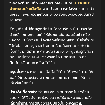
จะลดลงทันที นี่ทำให้หลายคนให้คะแนนกับ
UFABET
ฝากถอนผ่านมือถือ
จากประสบการณ์จริงมากกว่าคำ
โฆษณา เพราะมันสะท้อนความพร้อมของระบบในวันที่ใช้
งานจริง
อีกมุมที่คนไม่ค่อยพูดถึงคือ “ความชัดเจน” บนจอเล็ก
ถ้าหน้าแสดงสถานะทำให้สับสน เช่น ยอดขึ้นช้า หรือ
ข้อความไม่ชัดว่ารับเรื่องแล้วหรือยัง ผู้ใช้จะเริ่มทำซ้ำโดย
ไม่ตั้งใจ และปัญหาอย่างยอดซ้อนก็จะตามมา ดังนั้น
เว็บที่คิดมาดีมักทำให้คุณตัดสินใจง่าย—ดูแล้วรู้ทันทีว่า
ตอนนี้อยู่สถานะไหน ต้องรอหรือไม่ต้องรอ และถ้า
ติดขัดจะติดต่อทางไหนได้เร็ว
สรุปสั้นๆ:
ฝากถอนบนมือถือที่ดีคือ “เร็วพอ” และ “ชัด
พอ” ให้คุณไม่ต้องเดา ลดโอกาสทำซ้ำ และทำให้การ
เล่นต่อเนื่องขึ้น
ประเด็นที่ควรจำ:
ถ้าเคยเจอประสบการณ์ยอดค้าง
บ่อย ๆ ให้เริ่มสังเกตช่วงเวลาคนใช้งานหนาแน่น แล้ว
เลือกทำรายการในช่วงที่ระบบนิ่งขึ้น จะลดความ