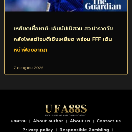
เหยียดเชื้อชาติ: เอ็มบัปเป้สวน สว.ปารากวัย
หลังโพสต์โจมตีเชิงเหยียด พร้อม FFF เดิน
หน้าฟ้องอาญา
7 กรกฎาคม 2026
บทความ
About author
About us
Contact us
Privacy policy
Responsible Gambling