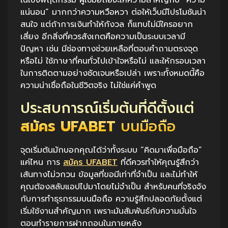
ในเชิงพฤติกรรม ผู้ใช้มือถือจะให้ความสำคัญกับ “ความ
แน่นอน” มากกว่าความหวือหวา ต่อให้เว็บมีโปรโมชันน่า
สนใจ แต่ถ้าการเงินทำให้กังวล ก็แทบไม่มีใครอยาก
เสี่ยง อีกสิ่งที่ควรสังเกตคือความเป็นระบบเวลามี
ปัญหา เช่น มีช่องทางช่วยเหลือที่ตอบคำถามตรงจุด
หรือไม่ ใช้ภาษาที่คนทั่วไปเข้าใจหรือไม่ และให้กรอบเวลา
ในการติดตามอย่างชัดเจนหรือเปล่า เพราะทั้งหมดนี้คือ
ความน่าเชื่อถือในชีวิตจริง ไม่ใช่แค่คำพูด
ประสบการณ์เริ่มต้นที่ดีตั้งแต่
สมัคร UFABET
บนมือถือ
จุดเริ่มต้นมักบอกคุณได้ว่าทั้งระบบ “คิดมาเพื่อมือถือ”
แค่ไหน การ
สมัคร UFABET
ที่ดีควรทำให้คุณรู้สึกว่า
เส้นทางไม่วกวน ข้อมูลที่ขอมีเท่าที่จำเป็น และไม่ทำให้
คุณต้องสลับแอปไปมาโดยไม่จำเป็น สำหรับคนที่จริงจัง
กับการทำธุรกรรมบนมือถือ ความรู้สึกปลอดภัยตั้งแต่
เริ่มใช้งานสำคัญมาก เพราะมันสัมพันธ์กับความมั่นใจ
ตอนทำรายการฝากถอนในภายหลัง