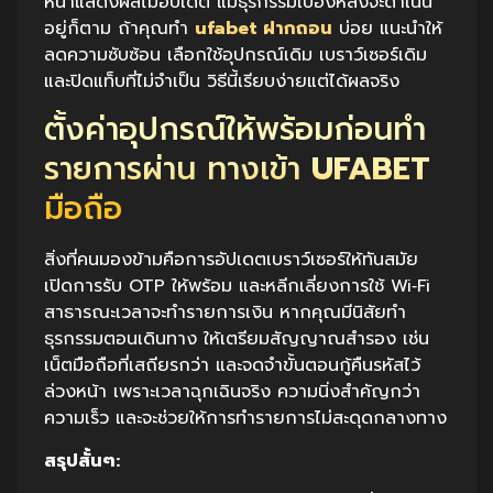
หน้าแสดงผลไม่อัปเดต แม้ธุรกรรมเบื้องหลังจะดำเนิน
อยู่ก็ตาม ถ้าคุณทำ
ufabet ฝากถอน
บ่อย แนะนำให้
ลดความซับซ้อน เลือกใช้อุปกรณ์เดิม เบราว์เซอร์เดิม
และปิดแท็บที่ไม่จำเป็น วิธีนี้เรียบง่ายแต่ได้ผลจริง
ตั้งค่าอุปกรณ์ให้พร้อมก่อนทำ
รายการผ่าน
ทางเข้า
UFABET
มือถือ
สิ่งที่คนมองข้ามคือการอัปเดตเบราว์เซอร์ให้ทันสมัย
เปิดการรับ OTP ให้พร้อม และหลีกเลี่ยงการใช้ Wi‑Fi
สาธารณะเวลาจะทำรายการเงิน หากคุณมีนิสัยทำ
ธุรกรรมตอนเดินทาง ให้เตรียมสัญญาณสำรอง เช่น
เน็ตมือถือที่เสถียรกว่า และจดจำขั้นตอนกู้คืนรหัสไว้
ล่วงหน้า เพราะเวลาฉุกเฉินจริง ความนิ่งสำคัญกว่า
ความเร็ว และจะช่วยให้การทำรายการไม่สะดุดกลางทาง
สรุปสั้นๆ: