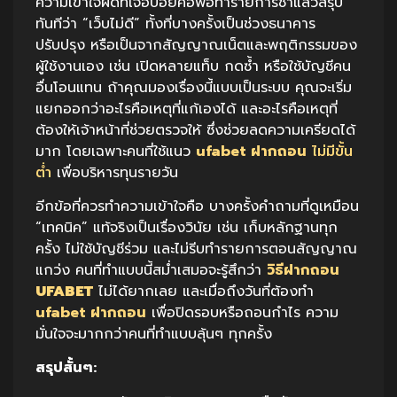
ความเข้าใจผิดที่เจอบ่อยคือพอทำรายการช้าแล้วสรุป
ทันทีว่า “เว็บไม่ดี” ทั้งที่บางครั้งเป็นช่วงธนาคาร
ปรับปรุง หรือเป็นจากสัญญาณเน็ตและพฤติกรรมของ
ผู้ใช้งานเอง เช่น เปิดหลายแท็บ กดซ้ำ หรือใช้บัญชีคน
อื่นโอนแทน ถ้าคุณมองเรื่องนี้แบบเป็นระบบ คุณจะเริ่ม
แยกออกว่าอะไรคือเหตุที่แก้เองได้ และอะไรคือเหตุที่
ต้องให้เจ้าหน้าที่ช่วยตรวจให้ ซึ่งช่วยลดความเครียดได้
มาก โดยเฉพาะคนที่ใช้แนว
ufabet ฝากถอน
ไม่มีขั้น
ต่ำ
เพื่อบริหารทุนรายวัน
อีกข้อที่ควรทำความเข้าใจคือ บางครั้งคำถามที่ดูเหมือน
“เทคนิค” แท้จริงเป็นเรื่องวินัย เช่น เก็บหลักฐานทุก
ครั้ง ไม่ใช้บัญชีร่วม และไม่รีบทำรายการตอนสัญญาณ
แกว่ง คนที่ทำแบบนี้สม่ำเสมอจะรู้สึกว่า
วิธีฝากถอน
UFABET
ไม่ได้ยากเลย และเมื่อถึงวันที่ต้องทำ
ufabet ฝากถอน
เพื่อปิดรอบหรือถอนกำไร ความ
มั่นใจจะมากกว่าคนที่ทำแบบลุ้นๆ ทุกครั้ง
สรุปสั้นๆ: