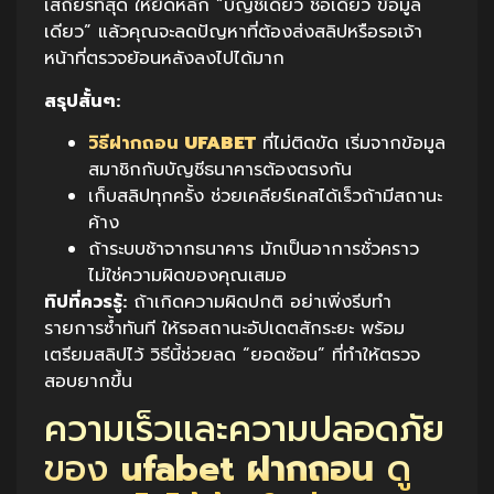
เสถียรที่สุด ให้ยึดหลัก “บัญชีเดียว ชื่อเดียว ข้อมูล
เดียว” แล้วคุณจะลดปัญหาที่ต้องส่งสลิปหรือรอเจ้า
หน้าที่ตรวจย้อนหลังลงไปได้มาก
สรุปสั้นๆ:
วิธีฝากถอน
UFABET
ที่ไม่ติดขัด เริ่มจากข้อมูล
สมาชิกกับบัญชีธนาคารต้องตรงกัน
เก็บสลิปทุกครั้ง ช่วยเคลียร์เคสได้เร็วถ้ามีสถานะ
ค้าง
ถ้าระบบช้าจากธนาคาร มักเป็นอาการชั่วคราว
ไม่ใช่ความผิดของคุณเสมอ
ทิปที่ควรรู้:
ถ้าเกิดความผิดปกติ อย่าเพิ่งรีบทำ
รายการซ้ำทันที ให้รอสถานะอัปเดตสักระยะ พร้อม
เตรียมสลิปไว้ วิธีนี้ช่วยลด “ยอดซ้อน” ที่ทำให้ตรวจ
สอบยากขึ้น
ความเร็วและความปลอดภัย
ของ
ufabet ฝากถอน
ดู