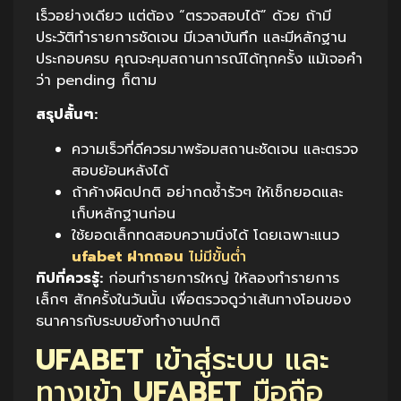
เร็วอย่างเดียว แต่ต้อง “ตรวจสอบได้” ด้วย ถ้ามี
ประวัติทำรายการชัดเจน มีเวลาบันทึก และมีหลักฐาน
ประกอบครบ คุณจะคุมสถานการณ์ได้ทุกครั้ง แม้เจอคำ
ว่า pending ก็ตาม
สรุปสั้นๆ:
ความเร็วที่ดีควรมาพร้อมสถานะชัดเจน และตรวจ
สอบย้อนหลังได้
ถ้าค้างผิดปกติ อย่ากดซ้ำรัวๆ ให้เช็กยอดและ
เก็บหลักฐานก่อน
ใช้ยอดเล็กทดสอบความนิ่งได้ โดยเฉพาะแนว
ufabet ฝากถอน
ไม่มีขั้นต่ำ
ทิปที่ควรรู้:
ก่อนทำรายการใหญ่ ให้ลองทำรายการ
เล็กๆ สักครั้งในวันนั้น เพื่อตรวจดูว่าเส้นทางโอนของ
ธนาคารกับระบบยังทำงานปกติ
UFABET
เข้าสู่ระบบ
และ
ทางเข้า
UFABET
มือถือ