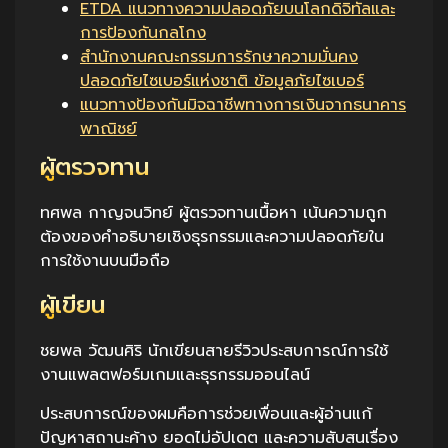
ETDA แนวทางความปลอดภัยบนโลกดิจิทัลและ
การป้องกันกลโกง
สำนักงานคณะกรรมการรักษาความมั่นคง
ปลอดภัยไซเบอร์แห่งชาติ ข้อมูลภัยไซเบอร์
แนวทางป้องกันมิจฉาชีพทางการเงินจากธนาคาร
พาณิชย์
ผู้ตรวจทาน
ทศพล กาญจนวิทย์ ผู้ตรวจทานเนื้อหา เน้นความถูก
ต้องของคำอธิบายเชิงธุรกรรมและความปลอดภัยใน
การใช้งานบนมือถือ
ผู้เขียน
ชยพล วัฒนศิริ นักเขียนสายรีวิวประสบการณ์การใช้
งานแพลตฟอร์มเกมและธุรกรรมออนไลน์
ประสบการณ์ของผมคือการช่วยเพื่อนและผู้อ่านแก้
ปัญหาสถานะค้าง ยอดไม่อัปเดต และความสับสนเรื่อง