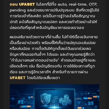
ถอน
UFABET
ในโลกที่มีทั้ง auto, real-time, OTP,
pending และช่วงธนาคารปรับปรุงระบบ สิ่งที่ควรรู้ไม่ใช่
การท่องจำทีละคลิก แต่เป็นการรู้ว่าอะไรคือสัญญาณ
ปกติ อะไรคือสัญญาณแปลก และควรทำตัวอย่างไรให้
ปลอดภัยที่สุดสำหรับบัญชีธนาคารของเราเอง
ผมจะอธิบายด้วยภาษาที่อ่านลื่น ไม่ทำให้เรื่องเงินกลาย
เป็นเรื่องน่าปวดหัว พร้อมชี้ให้เห็นว่าแม้คุณจะเล่นบ่อย
หรือเล่นน้อย การตั้งต้นให้ถูกตั้งแต่วันแรกช่วยลด
ปัญหาที่คนเจอกันซ้ำๆ ได้เยอะ และถ้าคุณเคยรู้สึกว่า
“ทำไมบางคนฝากถอนง่ายจัง” คำตอบมักอยู่ที่รายละ
เอียดเล็กๆ เช่น ชื่อบัญชีตรงกัน การใช้ช่องทางที่ถูก
ต้อง และการรู้จักเวลาดีๆ สำหรับทำรายการผ่าน
UFABET
โดยไม่ต้องเสี่ยงเดา