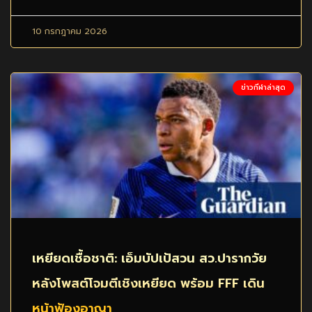
10 กรกฎาคม 2026
ข่าวกีฬาล่าสุด
เหยียดเชื้อชาติ: เอ็มบัปเป้สวน สว.ปารากวัย
หลังโพสต์โจมตีเชิงเหยียด พร้อม FFF เดิน
หน้าฟ้องอาญา