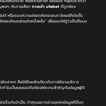
บตหมดง่าย สิ่งเหล่านี้ทำให้ session หลุดได้ไวกว่า
ำคัญพอๆ กับการเลือก
ทางเข้า ufabet
ที่ถูกต้อง
ิปต์ หรือระบบความปลอดภัยของเบราว์เซอร์ที่เข้มขึ้น
้ลองโหมดส่วนตัวหนึ่งครั้ง” เพื่อแยกให้รู้ว่าเป็นที่ระบบ
แนวคิดง่ายๆ คือให้ยึดหลักเดียวกับการใช้งานบริการ
ทำไมเว็บและแอปถึงต้องให้ความสำคัญกับข้อมูลผู้ใช้
นใจเร็วเกินจำเป็น ถ้าคุณอยากอ่านแหล่งข้อมูลที่เป็นก