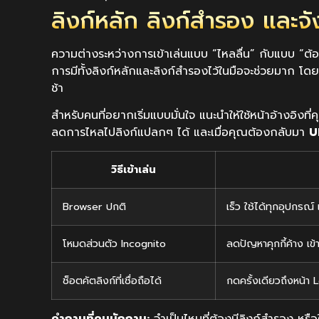
ลิงก์หลัก ลิงก์สำรอง และจ
ความต่างระหว่างการเข้าเล่นแบบ “ไหลลื่น” กับแบบ “ต้องลุ
การมีทั้งลิงก์หลักและลิงก์สำรองไว้ในมือจะช่วยมาก โด
ช้า
สำหรับคนที่อยากเริ่มแบบมั่นใจ แนะนำให้ใช้หน้าอ้างอิงท
ลดการไหลไปลิงก์แปลกๆ ได้ และเมื่อคุณต้องกลับมา
U
วิธีเข้าเล่น
Browser ปกติ
เร็ว ใช้ได้ทุกอุปกรณ์
โหมดส่วนตัว Incognito
ลดปัญหาคุกกี้ค้าง เข
ช็อตคัตลิงก์ที่เชื่อถือได้
กดครั้งเดียวถึงหน้า 