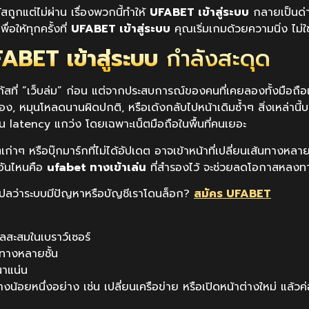
ถูกแต่ไม่ผ่าน เรื่องพวกนี้ทำให้
UFABET เข้าสู่ระบบ
กลายเป็นด่าน
่อให้ทุกครั้งที่
UFABET เข้าสู่ระบบ
คุณเริ่มเกมด้วยความนิ่ง ไม่ใ
ABET เข้าสู่ระบบ
กำลังสะดุด
สที่ “เว็บล่ม” ก่อน แต่จากประสบการณ์ของคนที่เคยลองทั้งมือถื
นอง, หมุนโหลดนานผิดปกติ, หรือเด้งกลับไปหน้าเดิมซ้ำๆ สิ่งเหล่านี้บ
latency แกว่ง โดยเฉพาะเน็ตมือถือในพื้นที่คนเยอะ
ก่าๆ หรือบุ๊กมาร์กที่ไม่ได้อัปเดต อาจเข้าหน้าที่เปลี่ยนเส้นทางหลา
ะอันไหนคือ
ufabet ทางเข้าเล่น
ที่สำรองไว้ จะช่วยลดโอกาสหลงท
้ แปลว่าระบบมีปัญหาหรือบัญชีเราโดนล็อก?
สมัคร UFABET
ูลสะสมในเบราว์เซอร์
้นทางหลายชั้น
นาแน่น
งน้อยหนึ่งอย่าง เช่น เปลี่ยนเครือข่าย หรือเปิดหน้าต่างใหม่ แล้