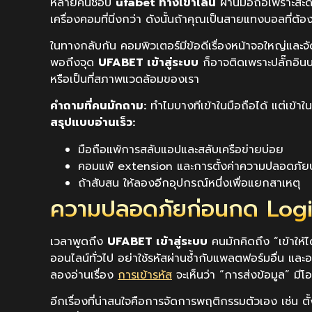
หลายคนชอบ
ufabet ทางเข้าเล่น
ผ่านมือถือเพราะสะด
เครื่องคอมที่นิ่งกว่า ดังนั้นถ้าคุณเป็นสายแทงบอลที่ต
ในทางกลับกัน คอมพิวเตอร์มีข้อดีเรื่องหน้าจอใหญ่และจ
พอถึงจุด
UFABET เข้าสู่ระบบ
ก็อาจติดเพราะปลั๊กอินบา
หรือเป็นที่สภาพแวดล้อมของเรา
คำถามที่คนมักถาม:
ทำไมบางทีเข้าในมือถือได้ แต่เข้าใ
สรุปแบบอ่านเร็ว:
มือถือแพ้การสลับแอปและสลับเครือข่ายบ่อย
คอมแพ้ extension และการตั้งค่าความปลอดภั
ถ้าสับสน ให้ลองอีกอุปกรณ์หนึ่งเพื่อแยกสาเหตุ
ความปลอดภัยก่อนกด Login เร
เวลาพูดถึง
UFABET เข้าสู่ระบบ
คนมักคิดถึง “เข้าให้ไ
ออนไลน์ทั่วไป อย่าใช้รหัสผ่านซ้ำกับแพลตฟอร์มอื่น แ
ลองอ่านเรื่อง
การเข้ารหัส
จะเห็นว่า “การส่งข้อมูล” มีโอ
อีกเรื่องที่น่าสนใจคือการจัดการพฤติกรรมตัวเอง เช่น ตั