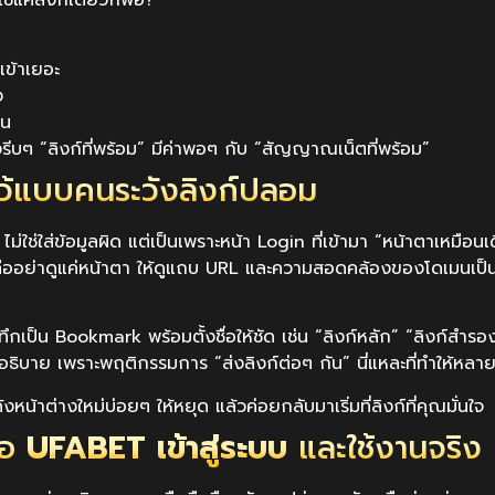
ช้แค่ลิงก์เดียวก็พอ?
เข้าเยอะ
ง
ทน
รีบๆ “ลิงก์ที่พร้อม” มีค่าพอๆ กับ “สัญญาณเน็ตที่พร้อม”
กไว้แบบคนระวังลิงก์ปลอม
 ไม่ใช่ใส่ข้อมูลผิด แต่เป็นเพราะหน้า Login ที่เข้ามา “หน้าตาเหมือ
ยคืออย่าดูแค่หน้าตา ให้ดูแถบ URL และความสอดคล้องของโดเมนเป็น
ห้บันทึกเป็น Bookmark พร้อมตั้งชื่อให้ชัด เช่น “ลิงก์หลัก” “ลิงก์ส
บบไม่อธิบาย เพราะพฤติกรรมการ “ส่งลิงก์ต่อๆ กัน” นี่แหละที่ทำให
น้าต่างใหม่บ่อยๆ ให้หยุด แล้วค่อยกลับมาเริ่มที่ลิงก์ที่คุณมั่นใจ
่อ
UFABET เข้าสู่ระบบ
และใช้งานจริง