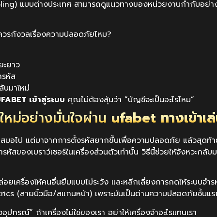
mbling) แบบต่างประเทศ สามารถดูแนวทางของหน่วยงานกำกับอย่
ง ควรกังวลเรื่องความปลอดภัยไหม?
ะยะยาว
ำรหัส
ลับมาใหม่
FABET เข้าสู่ระบบ
คุณไม่ต้องลุ้นว่า “บัญชีจะเป็นอะไรไหม”
ใหม่อย่างมั่นใจผ่าน
ufabet ทางเข้าเล
วังเสมอไป แต่มาจากการตั้งรหัสยากขึ้นเพื่อความปลอดภัย แล้วสุดท้าย
รหัสของเบราว์เซอร์ในเครื่องส่วนตัวเท่านั้น วิธีนี้ช่วยให้จังหวะกลั
ล่อยเครื่องให้คนอื่นยืมแบบไม่ระวัง และหลีกเลี่ยงการกดให้ระบบจำรหั
etrics (ลายนิ้วมือ/สแกนหน้า) เพราะมันเป็นด่านความปลอดภัยชั้นแ
ุปกรณ์” ถ้าเครื่องไม่ใช่ของเรา อย่าให้เครื่องจำอะไรแทนเรา