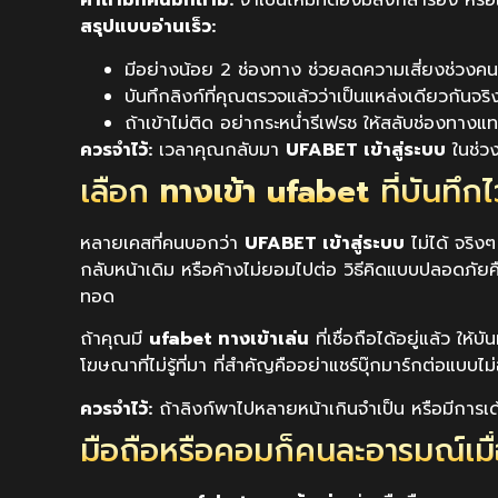
คำถามที่คนมักถาม:
จำเป็นไหมที่ต้องมีลิงก์สำรอง หรือใ
สรุปแบบอ่านเร็ว:
มีอย่างน้อย 2 ช่องทาง ช่วยลดความเสี่ยงช่วงคน
บันทึกลิงก์ที่คุณตรวจแล้วว่าเป็นแหล่งเดียวกันจริ
ถ้าเข้าไม่ติด อย่ากระหน่ำรีเฟรช ให้สลับช่องทางแ
ควรจำไว้:
เวลาคุณกลับมา
UFABET เข้าสู่ระบบ
ในช่วง
เลือก
ทางเข้า ufabet
ที่บันทึ
หลายเคสที่คนบอกว่า
UFABET เข้าสู่ระบบ
ไม่ได้ จริงๆ
กลับหน้าเดิม หรือค้างไม่ยอมไปต่อ วิธีคิดแบบปลอดภั
ทอด
ถ้าคุณมี
ufabet ทางเข้าเล่น
ที่เชื่อถือได้อยู่แล้ว ใ
โฆษณาที่ไม่รู้ที่มา ที่สำคัญคืออย่าแชร์บุ๊กมาร์กต่อแ
ควรจำไว้:
ถ้าลิงก์พาไปหลายหน้าเกินจำเป็น หรือมีการเด้งห
มือถือหรือคอมก็คนละอารมณ์เมื