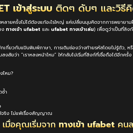
 เข้าสู่ระบบ
ติดๆ ดับๆ และวิธีค
ึ่งหลายครั้งไม่ได้ต้องแก้อะไรใหญ่ แค่เปลี่ยนมุมคิดจากการพยายามฝ
่าง
ทางเข้า ufabet
และ
ufabet ทางเข้าเล่น
) เพื่อดูว่าเป็นที่ลิ
ักเกี่ยวกับแป้นพิมพ์ภาษา, การเติมช่องว่างท้ายรหัสโดยไม่รู้ตัว, ห
่มสงสัยว่า “เราหลงหน้าไหม” ให้กลับไปเริ่มที่ลิงก์ที่เชื่อถือได้อีกครั
ริงไหม?
ดซ้ำ
จ
ด้จริง ไม่แพ้เรื่องสัญญาณ
 เมื่อคุณเริ่มจาก
ทางเข้า ufabet
คนล