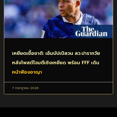
เหยียดเชื้อชาติ: เอ็มบัปเป้สวน สว.ปารากวัย
หลังโพสต์โจมตีเชิงเหยียด พร้อม FFF เดิน
หน้าฟ้องอาญา
7 กรกฎาคม 2026