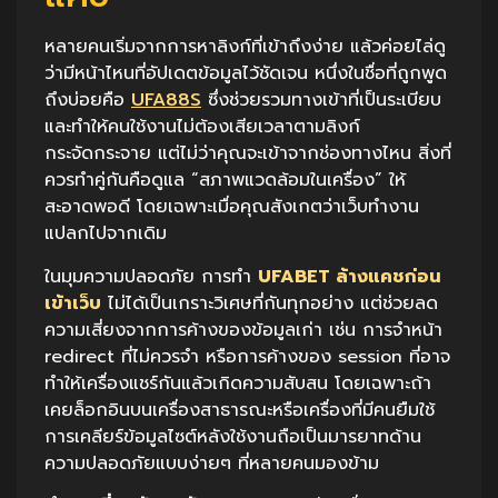
หลายคนเริ่มจากการหาลิงก์ที่เข้าถึงง่าย แล้วค่อยไล่ดู
ว่ามีหน้าไหนที่อัปเดตข้อมูลไว้ชัดเจน หนึ่งในชื่อที่ถูกพูด
ถึงบ่อยคือ
UFA88S
ซึ่งช่วยรวมทางเข้าที่เป็นระเบียบ
และทำให้คนใช้งานไม่ต้องเสียเวลาตามลิงก์
กระจัดกระจาย แต่ไม่ว่าคุณจะเข้าจากช่องทางไหน สิ่งที่
ควรทำคู่กันคือดูแล “สภาพแวดล้อมในเครื่อง” ให้
สะอาดพอดี โดยเฉพาะเมื่อคุณสังเกตว่าเว็บทำงาน
แปลกไปจากเดิม
ในมุมความปลอดภัย การทำ
UFABET ล้างแคชก่อน
เข้าเว็บ
ไม่ได้เป็นเกราะวิเศษที่กันทุกอย่าง แต่ช่วยลด
ความเสี่ยงจากการค้างของข้อมูลเก่า เช่น การจำหน้า
redirect ที่ไม่ควรจำ หรือการค้างของ session ที่อาจ
ทำให้เครื่องแชร์กันแล้วเกิดความสับสน โดยเฉพาะถ้า
เคยล็อกอินบนเครื่องสาธารณะหรือเครื่องที่มีคนยืมใช้
การเคลียร์ข้อมูลไซต์หลังใช้งานถือเป็นมารยาทด้าน
ความปลอดภัยแบบง่ายๆ ที่หลายคนมองข้าม