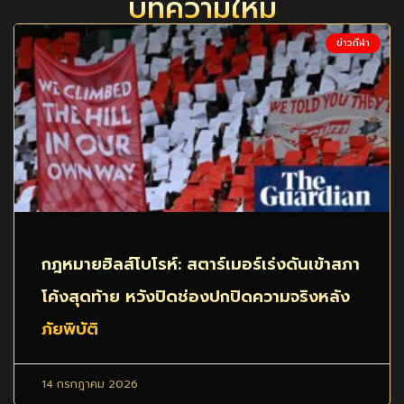
บทความใหม่
ข่าวกีฬา
กฎหมายฮิลส์โบโรห์: สตาร์เมอร์เร่งดันเข้าสภา
โค้งสุดท้าย หวังปิดช่องปกปิดความจริงหลัง
ภัยพิบัติ
14 กรกฎาคม 2026