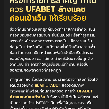
หรือทำรายการสำคัญ ทำไม
ควร
UFABET ล้างแคช
ก่อนเข้าเว็บ
ให้เรียบร้อย
ช่วงที่คนมักหัวเสียที่สุดคือช่วงทำรายการสำคัญ เช่น
กรอกข้อมูลสมัครสมาชิก ยืนยันเบอร์ หรือทำธุรกรรม
เพราะถ้าหน้าค้างกลางทาง เราจะไม่แน่ใจว่าระบบรับ
ข้อมูลไปแล้วหรือยัง และยิ่งลองซ้ำก็ยิ่งกังวลว่าจะซ้ำ
ซ้อน ในทางเทคนิค หน้าแบบฟอร์มมักมีสคริปต์ตรวจ
สอบข้อมูลแบบ real-time ถ้าสคริปต์บางชิ้นถูกดึง
จากแคชเก่า อาจทำให้ปุ่มยืนยันไม่ทำงาน หรือขึ้น
ข้อความผิดพลาดทั้งที่กรอกถูก
ถ้าคุณกำลังเริ่มต้นใช้งาน แนะนำให้เข้าจากลิงก์ที่จัดไว้
โดยตรงอย่าง
สมัคร UFABET
แล้วจัดสภาพ
browser ให้พร้อมก่อนกรอกจริง การทำ
UFABET
ล้างแคชก่อนเข้าเว็บ
ในจังหวะนี้ไม่ได้เป็นพิธีกรรม แต่
เป็นการลดตัวแปรที่ไม่จำเป็น เพื่อให้ทุกอย่างราบรื่น
ตั้งแต่ครั้งแรก และยังช่วยให้หน้าเว็บแสดงเงื่อนไข