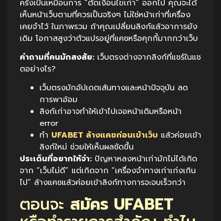
ครั้งเป็นเหมือนการ “ตัดเงื่อนไขเก่า” ออกไป คุณจะได้
เห็นหน้าเว็บตามที่ควรเป็นจริงๆ ไม่ใช่หน้าเก่าที่เครื่อง
เคยจำไว้ ในภาพรวม ถ้าคุณเปลี่ยนลิงก์แล้วอาการยัง
เดิม โอกาสสูงว่าตัวแปรอยู่ที่แคชหรือคุกกี้มากกว่าเว็บ
คำถามที่คนมักสงสัย:
เว็บตรงต่างจากลิงก์ที่แชร์ในแช
ตอย่างไร?
เว็บตรงมักอัปเดตเส้นทางและหน้าปัจจุบัน ลด
การพาอ้อม
ลิงก์เก่าอาจทำให้เข้าไปเจอหน้าเดิมหรือหน้า
error
ทำ
UFABET ล้างแคชก่อนเข้าเว็บ
แล้วค่อยเข้า
ลิงก์ใหม่ ช่วยให้เห็นผลชัดขึ้น
ประเด็นที่อยากให้จำ:
ปัญหาหลงหน้าเก่ามักไม่ได้เกิด
จาก “เว็บไม่ดี” แต่เกิดจาก “เครื่องจำทางเก่าเก่งเกิน
ไป” ล้างแคชแล้วค่อยเข้าลิงก์ทางการจะจบเร็วกว่า
ตอนจะ
สมัคร UFABET