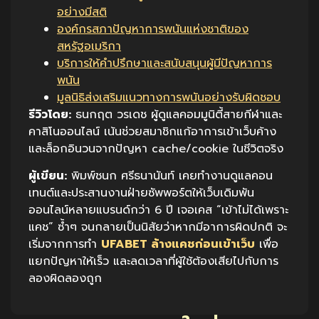
อย่างมีสติ
องค์กรสภาปัญหาการพนันแห่งชาติของ
สหรัฐอเมริกา
บริการให้คำปรึกษาและสนับสนุนผู้มีปัญหาการ
พนัน
มูลนิธิส่งเสริมแนวทางการพนันอย่างรับผิดชอบ
รีวิวโดย:
ธนกฤต วรเดช ผู้ดูแลคอมมูนิตี้สายกีฬาและ
คาสิโนออนไลน์ เน้นช่วยสมาชิกแก้อาการเข้าเว็บค้าง
และล็อกอินวนจากปัญหา cache/cookie ในชีวิตจริง
ผู้เขียน:
พิมพ์ชนก ศรีธนานันท์ เคยทำงานดูแลคอน
เทนต์และประสานงานฝ่ายซัพพอร์ตให้เว็บเดิมพัน
ออนไลน์หลายแบรนด์กว่า 6 ปี เจอเคส “เข้าไม่ได้เพราะ
แคช” ซ้ำๆ จนกลายเป็นนิสัยว่าหากมีอาการผิดปกติ จะ
เริ่มจากการทำ
UFABET ล้างแคชก่อนเข้าเว็บ
เพื่อ
แยกปัญหาให้เร็ว และลดเวลาที่ผู้ใช้ต้องเสียไปกับการ
ลองผิดลองถูก