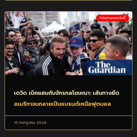
โปรแกรมบอลวันนี้
เดวิด เบ็คแฮมกับจักรกลโฆษณา: เส้นทางยึด
อเมริกาจนกลายเป็นแบรนด์เหนือฟุตบอล
13 กรกฎาคม 2026