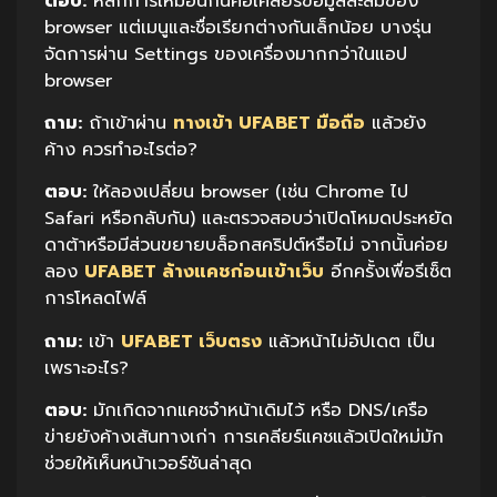
ตอบ:
หลักการเหมือนกันคือเคลียร์ข้อมูลสะสมของ
browser แต่เมนูและชื่อเรียกต่างกันเล็กน้อย บางรุ่น
จัดการผ่าน Settings ของเครื่องมากกว่าในแอป
browser
ถาม:
ถ้าเข้าผ่าน
ทางเข้า UFABET มือถือ
แล้วยัง
ค้าง ควรทำอะไรต่อ?
ตอบ:
ให้ลองเปลี่ยน browser (เช่น Chrome ไป
Safari หรือกลับกัน) และตรวจสอบว่าเปิดโหมดประหยัด
ดาต้าหรือมีส่วนขยายบล็อกสคริปต์หรือไม่ จากนั้นค่อย
ลอง
UFABET ล้างแคชก่อนเข้าเว็บ
อีกครั้งเพื่อรีเซ็ต
การโหลดไฟล์
ถาม:
เข้า
UFABET เว็บตรง
แล้วหน้าไม่อัปเดต เป็น
เพราะอะไร?
ตอบ:
มักเกิดจากแคชจำหน้าเดิมไว้ หรือ DNS/เครือ
ข่ายยังค้างเส้นทางเก่า การเคลียร์แคชแล้วเปิดใหม่มัก
ช่วยให้เห็นหน้าเวอร์ชันล่าสุด