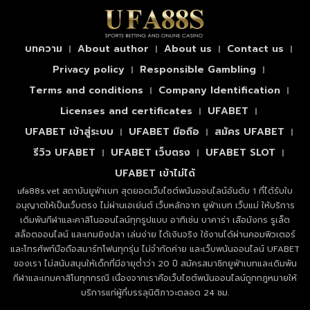
บทความ
About author
About us
Contact us
Privacy policy
Responsible Gambling
Terms and conditions
Company Identification
Licenses and certificates
UFABET
UFABET เข้าสู่ระบบ
UFABET มือถือ
สมัคร UFABET
รีวิว UFABET
UFABET เว็บตรง
UFABET SLOT
UFABET เข้าไม่ได้
ufa88s.vet สถาบันยูฟ่าเบท สุดยอดเว็บไซต์พนันออนไลน์อันดับ 1 ที่ได้รับใบ
อนุญาตให้เป็นเว็บตรง ไม่ผ่านเอเย่นต์ เว็บหลักจาก ยูฟ่าเบท เว็บแม่ ให้บริการ
เดิมพันกีฬาและคาสิโนออนไลน์ทุกรูปแบบ อาทิเช่น บาคาร่า เสือมังกร รูเล็ต
สล็อตออนไลน์ และเกมยิงปลา เล่นง่าย ได้เงินจริง ใช้งานได้ผ่านคอมพิวเตอร์
และโทรศัพท์มือถือสมาร์ทโฟนทุกรุ่น ไม่จำกัดค่าย และเว็บพนันออนไลน์ UFABET
ของเรา ไม่สนับสนุนให้เด็กที่มีอายุต่ำว่า 20 ปี สมัครสมาชิกยูฟ่าเบทและเดิมพัน
กีฬาและเกมคาสิโนทุกกรณี เนื่องจากเราคือเว็บไซต์พนันออนไลน์ถูกกฎหมายให้
บริการแก่ผู้ที่บรรลุนิติภาวะตลอด 24 ชม.