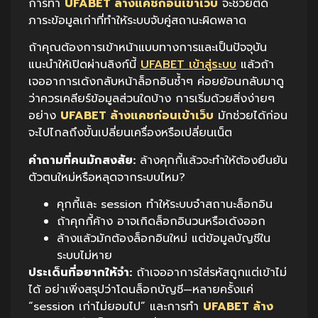
การทำ
UFABET ล้างแคชก่อนเข้าเว็บ
จะช่วยตัด
ภาระข้อมูลเก่าที่ทำให้ระบบจับคู่สถานะผิดพลาด
ถ้าคุณต้องการเข้าหน้าแบบทางการและเป็นปัจจุบัน
แนะนำให้เปิดผ่านลิงก์นี้
UFABET เข้าสู่ระบบ
แล้วถ้า
เจออาการเด้งกลับหน้าล็อกอินซ้ำๆ ค่อยย้อนกลับมาดู
ว่าควรเคลียร์ข้อมูลส่วนใดบ้าง การเริ่มด้วยสิ่งง่ายๆ
อย่าง
UFABET ล้างแคชก่อนเข้าเว็บ
มักช่วยได้ก่อน
จะไปไกลถึงขั้นเปลี่ยนเครื่องหรือเปลี่ยนเน็ต
คำถามที่คนมักสงสัย:
ล้างคุกกี้แล้วจะทำให้ต้องยืนยัน
ตัวตนใหม่หรือหลุดจากระบบไหม?
คุกกี้และ session ทำให้ระบบจำสถานะล็อกอิน
ถ้าคุกกี้ค้าง อาจเกิดล็อกอินวนหรือเด้งออก
ล้างแล้วมักต้องล็อกอินใหม่ แต่ข้อมูลบัญชีใน
ระบบไม่หาย
ประเด็นที่อยากให้จำ:
ถ้าเจออาการใส่รหัสถูกแต่เข้าไม่
ได้ อย่าเพิ่งสรุปว่าโดนล็อกบัญชี—หลายครั้งแค่
“session เก่าไม่ยอมไป” และการทำ
UFABET ล้าง