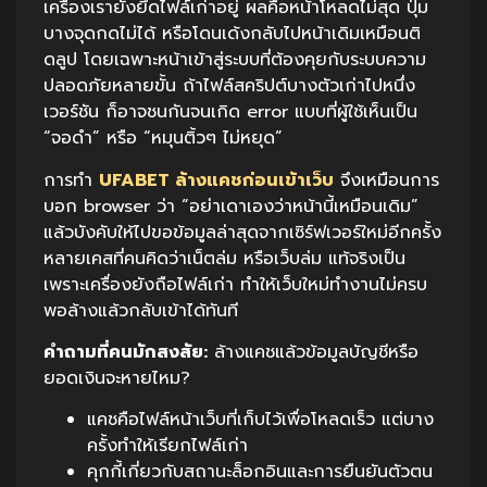
เครื่องเรายังยึดไฟล์เก่าอยู่ ผลคือหน้าโหลดไม่สุด ปุ่ม
บางจุดกดไม่ได้ หรือโดนเด้งกลับไปหน้าเดิมเหมือนติ
ดลูป โดยเฉพาะหน้าเข้าสู่ระบบที่ต้องคุยกับระบบความ
ปลอดภัยหลายขั้น ถ้าไฟล์สคริปต์บางตัวเก่าไปหนึ่ง
เวอร์ชัน ก็อาจชนกันจนเกิด error แบบที่ผู้ใช้เห็นเป็น
“จอดำ” หรือ “หมุนติ้วๆ ไม่หยุด”
การทำ
UFABET ล้างแคชก่อนเข้าเว็บ
จึงเหมือนการ
บอก browser ว่า “อย่าเดาเองว่าหน้านี้เหมือนเดิม”
แล้วบังคับให้ไปขอข้อมูลล่าสุดจากเซิร์ฟเวอร์ใหม่อีกครั้ง
หลายเคสที่คนคิดว่าเน็ตล่ม หรือเว็บล่ม แท้จริงเป็น
เพราะเครื่องยังถือไฟล์เก่า ทำให้เว็บใหม่ทำงานไม่ครบ
พอล้างแล้วกลับเข้าได้ทันที
คำถามที่คนมักสงสัย:
ล้างแคชแล้วข้อมูลบัญชีหรือ
ยอดเงินจะหายไหม?
แคชคือไฟล์หน้าเว็บที่เก็บไว้เพื่อโหลดเร็ว แต่บาง
ครั้งทำให้เรียกไฟล์เก่า
คุกกี้เกี่ยวกับสถานะล็อกอินและการยืนยันตัวตน