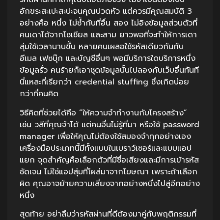
อักขระสะเปะสะปะจนคุณปวดหัว แต่ควรมีคุณสมบัติ 3
อย่างคือ หนึ่ง ไม่ซ้ำกับที่อื่น สอง ไม่อิงข้อมูลส่วนตัวที่
คนเดาได้จากโซเชียล และสาม ยาวพอที่จะทำให้การเดา
สุ่มใช้เวลานานขึ้น หลายคนเผลอใช้รหัสเดียวกันกับ
อีเมล เฟซบุ๊ก และบัญชีอื่นๆ พอมีบริการใดบริการหนึ่ง
ข้อมูลรั่ว คนร้ายก็เอาชุดข้อมูลนั้นไปลองกับเว็บอื่นทันที
นี่แหละที่เรียกว่า credential stuffing ซึ่งเกิดบ่อย
กว่าที่คนคิด
วิธีคิดที่ช่วยได้คือ “ให้ความจำทำงานกับโครงสร้าง”
เช่น วลีที่คุณจำได้ แต่คนอื่นไม่รู้ที่มา หรือใช้ password
manager เพื่อให้คุณไม่ต้องใช้สมองจำทุกอย่างเอง
เครื่องมือประเภทนี้มีทั้งแบบในเบราว์เซอร์และแบบแอป
แยก จุดสำคัญคือเลือกตัวที่มีชื่อเสียงและมีการเข้ารหัส
ชัดเจน ไม่ใช่แอปสุ่มที่โผล่มาจากโฆษณา เพราะถ้าเลือก
ผิด คุณอาจย้ายความเสี่ยงจากอย่างหนึ่งไปสู่อีกอย่าง
หนึ่ง
สุดท้าย อย่าลืมว่ารหัสผ่านที่ดีต้องมาคู่กับพฤติกรรมที่