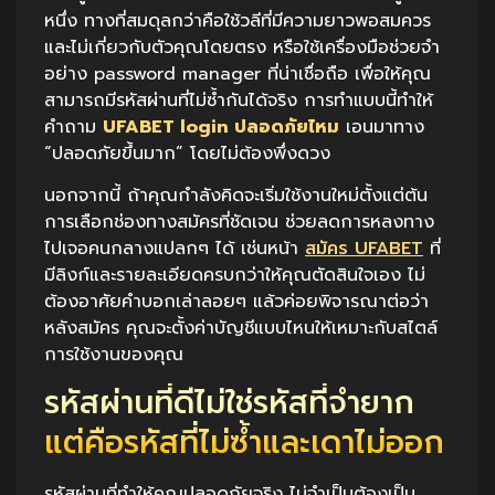
หนึ่ง ทางที่สมดุลกว่าคือใช้วลีที่มีความยาวพอสมควร
และไม่เกี่ยวกับตัวคุณโดยตรง หรือใช้เครื่องมือช่วยจำ
อย่าง password manager ที่น่าเชื่อถือ เพื่อให้คุณ
สามารถมีรหัสผ่านที่ไม่ซ้ำกันได้จริง การทำแบบนี้ทำให้
คำถาม
UFABET login ปลอดภัยไหม
เอนมาทาง
“ปลอดภัยขึ้นมาก” โดยไม่ต้องพึ่งดวง
นอกจากนี้ ถ้าคุณกำลังคิดจะเริ่มใช้งานใหม่ตั้งแต่ต้น
การเลือกช่องทางสมัครที่ชัดเจน ช่วยลดการหลงทาง
ไปเจอคนกลางแปลกๆ ได้ เช่นหน้า
สมัคร UFABET
ที่
มีลิงก์และรายละเอียดครบกว่าให้คุณตัดสินใจเอง ไม่
ต้องอาศัยคำบอกเล่าลอยๆ แล้วค่อยพิจารณาต่อว่า
หลังสมัคร คุณจะตั้งค่าบัญชีแบบไหนให้เหมาะกับสไตล์
การใช้งานของคุณ
รหัสผ่านที่ดีไม่ใช่รหัสที่จำยาก
แต่คือรหัสที่ไม่ซ้ำและเดาไม่ออก
รหัสผ่านที่ทำให้คุณปลอดภัยจริง ไม่จำเป็นต้องเป็น