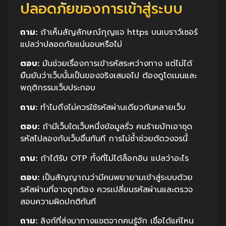
ปลอดภัยของการเข้าสู่ระบบ
ถาม:
ถ้าเห็นสัญลักษณ์กุญแจ https บนเบราว์เซอร์
แปลว่าปลอดภัยแน่นอนหรือไม่
ตอบ:
มันช่วยเรื่องการเข้ารหัสระหว่างทาง แต่ไม่ได้
ยืนยันว่าเว็บนั้นเป็นของจริงเสมอไป ต้องดูโดเมนและ
พฤติกรรมเว็บประกอบ
ถาม:
ทำไมถึงไม่ควรใช้รหัสผ่านเดียวกันหลายเว็บ
ตอบ:
ถ้ามีเว็บใดเว็บหนึ่งข้อมูลรั่ว คนร้ายมักเอาชุด
รหัสไปลองกับเว็บอื่นทันที การไม่ซ้ำช่วยตัดวงจรนี้
ถาม:
ถ้าได้รับ OTP ทั้งที่ไม่ได้ล็อกอิน แปลว่าอะไร
ตอบ:
เป็นสัญญาณว่ามีคนพยายามเข้าสู่ระบบด้วย
รหัสผ่านที่อาจถูกต้อง ควรเปลี่ยนรหัสผ่านและตรวจ
สอบความผิดปกติทันที
ถาม:
ลิงก์ที่ส่งมาทางแชตจากคนรู้จัก เชื่อได้แค่ไหน