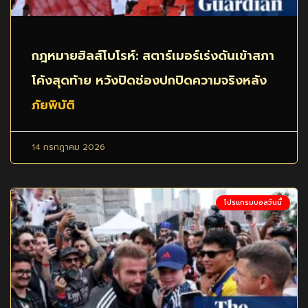
กฎหมายฮิลส์โบโรห์: สตาร์เมอร์เร่งดันเข้าสภา
โค้งสุดท้าย หวังปิดช่องปกปิดความจริงหลัง
ภัยพิบัติ
14 กรกฎาคม 2026
โปรแกรมบอลวันนี้