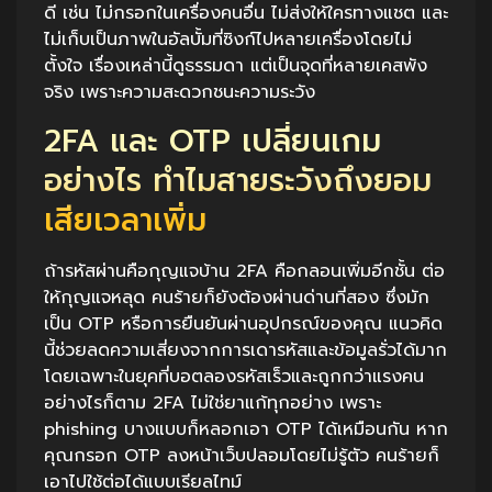
ดี เช่น ไม่กรอกในเครื่องคนอื่น ไม่ส่งให้ใครทางแชต และ
ไม่เก็บเป็นภาพในอัลบั้มที่ซิงก์ไปหลายเครื่องโดยไม่
ตั้งใจ เรื่องเหล่านี้ดูธรรมดา แต่เป็นจุดที่หลายเคสพัง
จริง เพราะความสะดวกชนะความระวัง
2FA และ OTP เปลี่ยนเกม
อย่างไร ทำไมสายระวังถึงยอม
เสียเวลาเพิ่ม
ถ้ารหัสผ่านคือกุญแจบ้าน 2FA คือกลอนเพิ่มอีกชั้น ต่อ
ให้กุญแจหลุด คนร้ายก็ยังต้องผ่านด่านที่สอง ซึ่งมัก
เป็น OTP หรือการยืนยันผ่านอุปกรณ์ของคุณ แนวคิด
นี้ช่วยลดความเสี่ยงจากการเดารหัสและข้อมูลรั่วได้มาก
โดยเฉพาะในยุคที่บอตลองรหัสเร็วและถูกกว่าแรงคน
อย่างไรก็ตาม 2FA ไม่ใช่ยาแก้ทุกอย่าง เพราะ
phishing บางแบบก็หลอกเอา OTP ได้เหมือนกัน หาก
คุณกรอก OTP ลงหน้าเว็บปลอมโดยไม่รู้ตัว คนร้ายก็
เอาไปใช้ต่อได้แบบเรียลไทม์