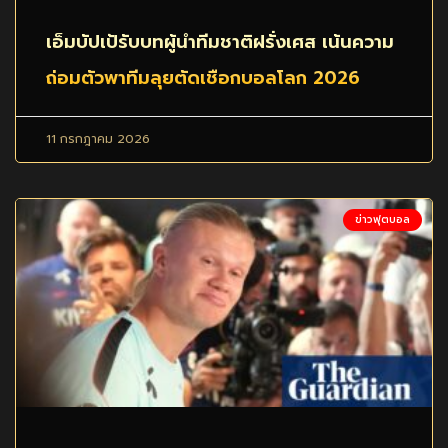
เอ็มบัปเป้รับบทผู้นำทีมชาติฝรั่งเศส เน้นความ
ถ่อมตัวพาทีมลุยตัดเชือกบอลโลก 2026
11 กรกฎาคม 2026
ข่าวฟุตบอล