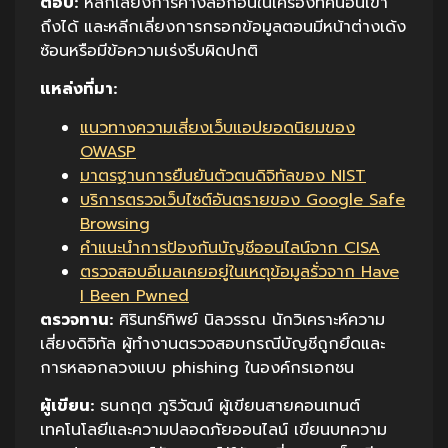
ตอบ:
หลีกเลี่ยงการค้างล็อกอินในเครื่องที่คนอื่นเข้า
ถึงได้ และหลีกเลี่ยงการกรอกข้อมูลตอนมีหน้าต่างเด้ง
ซ้อนหรือมีข้อความเร่งรีบผิดปกติ
แหล่งที่มา:
แนวทางความเสี่ยงเว็บแอปยอดนิยมของ
OWASP
มาตรฐานการยืนยันตัวตนดิจิทัลของ NIST
บริการตรวจเว็บไซต์อันตรายของ Google Safe
Browsing
คำแนะนำการป้องกันบัญชีออนไลน์จาก CISA
ตรวจสอบอีเมลเคยอยู่ในเหตุข้อมูลรั่วจาก Have
I Been Pwned
ตรวจทาน:
ศิรินทร์ทิพย์ นิลวรรณ นักวิเคราะห์ความ
เสี่ยงดิจิทัล ผู้ทำงานตรวจสอบกรณีบัญชีถูกยึดและ
การหลอกลวงแบบ phishing ในองค์กรเอกชน
ผู้เขียน:
ธนกฤต ภูริวัฒน์ ผู้เขียนสายคอนเทนต์
เทคโนโลยีและความปลอดภัยออนไลน์ เขียนบทความ