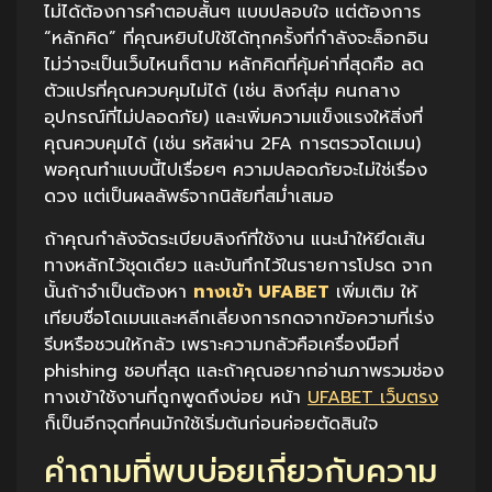
ไม่ได้ต้องการคำตอบสั้นๆ แบบปลอบใจ แต่ต้องการ
“หลักคิด” ที่คุณหยิบไปใช้ได้ทุกครั้งที่กำลังจะล็อกอิน
ไม่ว่าจะเป็นเว็บไหนก็ตาม หลักคิดที่คุ้มค่าที่สุดคือ ลด
ตัวแปรที่คุณควบคุมไม่ได้ (เช่น ลิงก์สุ่ม คนกลาง
อุปกรณ์ที่ไม่ปลอดภัย) และเพิ่มความแข็งแรงให้สิ่งที่
คุณควบคุมได้ (เช่น รหัสผ่าน 2FA การตรวจโดเมน)
พอคุณทำแบบนี้ไปเรื่อยๆ ความปลอดภัยจะไม่ใช่เรื่อง
ดวง แต่เป็นผลลัพธ์จากนิสัยที่สม่ำเสมอ
ถ้าคุณกำลังจัดระเบียบลิงก์ที่ใช้งาน แนะนำให้ยึดเส้น
ทางหลักไว้ชุดเดียว และบันทึกไว้ในรายการโปรด จาก
นั้นถ้าจำเป็นต้องหา
ทางเข้า UFABET
เพิ่มเติม ให้
เทียบชื่อโดเมนและหลีกเลี่ยงการกดจากข้อความที่เร่ง
รีบหรือชวนให้กลัว เพราะความกลัวคือเครื่องมือที่
phishing ชอบที่สุด และถ้าคุณอยากอ่านภาพรวมช่อง
ทางเข้าใช้งานที่ถูกพูดถึงบ่อย หน้า
UFABET เว็บตรง
ก็เป็นอีกจุดที่คนมักใช้เริ่มต้นก่อนค่อยตัดสินใจ
คำถามที่พบบ่อยเกี่ยวกับความ