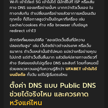
Wi‑Fi เข้าได้แต่ 5G เข้าไม่ได้ นี่มักชี้ไปที่ ISP หรือเส้น
ทาง DNS ของเครือข่ายนั้นๆ มากกว่าตัวเว็บเอง ใน
ทางกลับกัน ถ้าเปลี่ยนเครือข่ายแล้วอาการเหมือนเดิม
ทุกครั้ง ก็มีโอกาสสูงว่าเป็นปัญหาที่เครื่อง เช่น
cache/cookies ค้าง หรือ browser เก็บข้อมูล
redirect เก่าไว้
อีกทริคที่ผมชอบใช้คือ “ลองเปิดเว็บอื่นที่มีความ
ปลอดภัยสูง” เช่น เว็บไซต์ข่าวต่างประเทศ หรือเว็บ
ธนาคาร ถ้าเว็บเหล่านั้นช้าไปหมด แปลว่าเครือข่ายคุณ
ไม่ปกติ แต่ถ้าเว็บอื่นลื่นมาก แล้วมีแค่ปลายทางเดียวที่
ค้าง จึงค่อยขยับไปดูเรื่อง DNS และลิงก์ โดยทั้งหมดนี้
ช่วยลดเวลาวนอยู่กับความรู้สึกว่า
UFABET เข้าไม่ได้
บนมือถือ
ทั้งวัน แต่ไม่รู้เริ่มตรงไหน
ตั้งค่า DNS แบบ Public DNS
ช่วยได้จริงไหม และควรคาด
หวังแค่ไหน