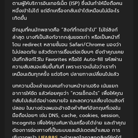
ตามผู้ให้บริการอินเทอร์เน็ต (ISP) ซึ่งมันทำให้มือถือคน
หนึ่งเข้าไม่ได้ แต่อีกเครื่องกลับเข้าได้เหมือนไม่มีอะไร
เกิดขึ้น
อีกมุมที่คนมักพลาดคือ “ลิงก์ที่กดเข้าไป” ไม่ใช่ลิงก์
ล่าสุด บางทีเป็นลิงก์จากกลุ่มแชตเก่า หรือเป็นหน้าที่
โดน redirect หลายชั้นจน Safari/Chrome มองว่า
ไม่ปลอดภัย แล้วตัดการเชื่อมต่อเงียบๆ ยิ่งถ้าคุณเคย
บันทึกลิงก์ไว้ใน Favorites หรือใช้ Auto-fill รหัสผ่าน
ความสับสนจะเพิ่มขึ้นทันที เพราะเราจะมั่นใจว่าเราทำ
เหมือนเดิมทุกครั้ง แต่จริงๆ ปลายทางเปลี่ยนไปแล้ว
บทความนี้จะเล่าแบบคนทำงานหน้างานจริง เน้นแยก
อาการให้ชัด แล้วค่อยคุยว่า “ควรเช็กอะไร” เพื่อให้คุณ
กลับไปเล่นได้อย่างสบายใจ และลดความเสี่ยงโดนลิงก์
ปลอม ในบางช่วงผมจะอ้างอิงคำศัพท์อังกฤษที่เจอใน
มือถือบ่อยๆ เช่น DNS, cache, cookies, session,
Incognito เพื่อให้คุณค้นหาในเครื่องได้ง่าย และถ้าคุณ
ต้องการช่องทางที่เป็นระบบและอัปเดตสม่ำเสมอ การ
เริ่มจากหน้า
UFA88S
จะช่วยลดโอกาสกดลิงก์ผิดได้