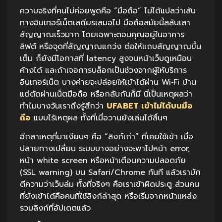
ความจริงที่คนไม่ค่อยพูดคือ “มือถือ” ไม่ได้แปลว่าเส้น
ทางอินเทอร์เน็ตเสถียรเสมอไป มือถือสมัยนี้สลับเสา
สัญญาณเร็วมาก โดยเฉพาะตอนคุณอยู่ในอาคาร
ลิฟต์ หรือจุดที่สัญญาณแกว่ง ต่อให้แถบสัญญาณขึ้น
เต็ม ก็ยังมีโอกาสที่ latency สูงจนหน้าเว็บดูเหมือน
ค้างได้ และถ้าเจอการบล็อกเป็นช่วงจากผู้ให้บริการ
อินเทอร์เน็ต บางค่ายจะปล่อยให้เข้าได้ผ่าน Wi‑Fi บ้าน
แต่ตัดผ่านเน็ตมือถือ หรือกลับกันก็มี นี่เป็นเหตุผลว่า
ทำไมบางวันเราถึงรู้สึกว่า
UFABET เข้าไม่ได้บนมือ
ถือ
แบบไร้เหตุผล ทั้งที่เมื่อวานยังเล่นได้ลื่นๆ
อีกสาเหตุที่มาเงียบๆ คือ “ลิงก์เก่า” ที่เคยใช้เข้า เมื่อ
ปลายทางเปลี่ยน ระบบบางอย่างจะพาไปหน้า error,
หน้า white screen หรือหน้าเตือนความปลอดภัย
(SSL warning) บน Safari/Chrome ทันที แล้วเรามัก
ตีความว่าเว็บล่ม ทั้งที่จริงๆ คือเราเข้าผิดประตู ส่วนคน
ที่ยังเข้าได้คือคนที่ใช้ลิงก์ล่าสุด หรือเริ่มจากหน้าแหล่ง
รวมลิงก์ที่อัปเดตแล้ว