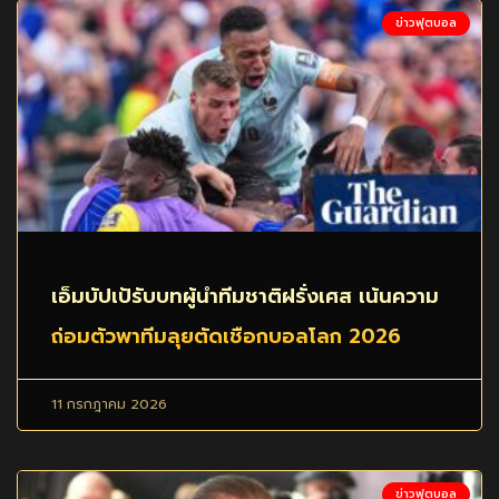
ข่าวฟุตบอล
เอ็มบัปเป้รับบทผู้นำทีมชาติฝรั่งเศส เน้นความ
ถ่อมตัวพาทีมลุยตัดเชือกบอลโลก 2026
11 กรกฎาคม 2026
ข่าวฟุตบอล