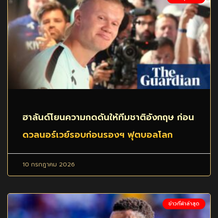
ฮาลันด์โยนความกดดันให้ทีมชาติอังกฤษ ก่อน
ดวลนอร์เวย์รอบก่อนรองฯ ฟุตบอลโลก
10 กรกฎาคม 2026
ข่าวกีฬาล่าสุด