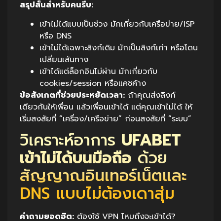
สรุปสั้นสำหรับคนรีบ:
เข้าไม่ได้แบบเป็นช่วง มักเกี่ยวกับเครือข่าย/ISP
หรือ DNS
เข้าไม่ได้เฉพาะลิงก์เดิม มักเป็นลิงก์เก่า หรือโดน
เปลี่ยนเส้นทาง
เข้าได้แต่ล็อกอินไม่ผ่าน มักเกี่ยวกับ
cookies/session หรือแคชค้าง
ข้อสังเกตที่ช่วยประหยัดเวลา:
ถ้าคุณส่งลิงก์
เดียวกันให้เพื่อน แล้วเพื่อนเข้าได้ แต่คุณเข้าไม่ได้ ให้
เริ่มสงสัยที่ “เครื่อง/เครือข่าย” ก่อนสงสัยที่ “ระบบ”
วิเคราะห์อาการ
UFABET
เข้าไม่ได้บนมือถือ
ด้วย
สัญญาณอินเทอร์เน็ตและ
DNS แบบไม่ต้องเดาสุ่ม
คำถามยอดฮิต:
ต้องใช้ VPN ไหมถึงจะเข้าได้?