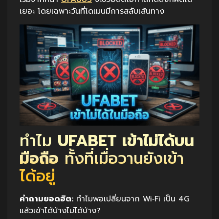
เยอะ โดยเฉพาะวันที่โดเมนมีการสลับเส้นทาง
ทำไม
UFABET เข้าไม่ได้บน
มือถือ
ทั้งที่เมื่อวานยังเข้า
ได้อยู่
คำถามยอดฮิต:
ทำไมพอเปลี่ยนจาก Wi‑Fi เป็น 4G
แล้วเข้าได้บ้างไม่ได้บ้าง?