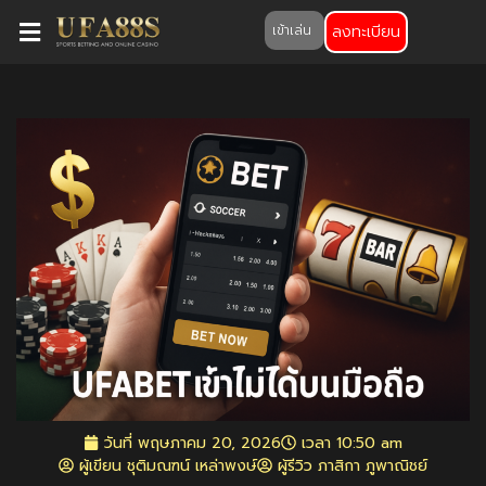
ลงทะเบียน
เข้าเล่น
วันที่
พฤษภาคม 20, 2026
เวลา
10:50 am
ผู้เขียน ชุติมณฑน์ เหล่าพงษ์
ผู้รีวิว ภาสิกา ภูพาณิชย์