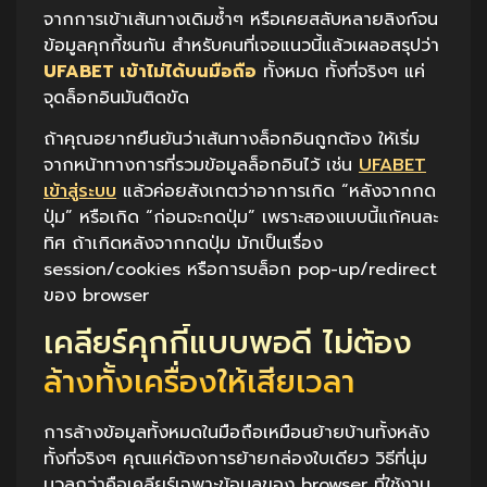
จากการเข้าเส้นทางเดิมซ้ำๆ หรือเคยสลับหลายลิงก์จน
ข้อมูลคุกกี้ชนกัน สำหรับคนที่เจอแนวนี้แล้วเผลอสรุปว่า
UFABET เข้าไม่ได้บนมือถือ
ทั้งหมด ทั้งที่จริงๆ แค่
จุดล็อกอินมันติดขัด
ถ้าคุณอยากยืนยันว่าเส้นทางล็อกอินถูกต้อง ให้เริ่ม
จากหน้าทางการที่รวมข้อมูลล็อกอินไว้ เช่น
UFABET
เข้าสู่ระบบ
แล้วค่อยสังเกตว่าอาการเกิด “หลังจากกด
ปุ่ม” หรือเกิด “ก่อนจะกดปุ่ม” เพราะสองแบบนี้แก้คนละ
ทิศ ถ้าเกิดหลังจากกดปุ่ม มักเป็นเรื่อง
session/cookies หรือการบล็อก pop-up/redirect
ของ browser
เคลียร์คุกกี้แบบพอดี ไม่ต้อง
ล้างทั้งเครื่องให้เสียเวลา
การล้างข้อมูลทั้งหมดในมือถือเหมือนย้ายบ้านทั้งหลัง
ทั้งที่จริงๆ คุณแค่ต้องการย้ายกล่องใบเดียว วิธีที่นุ่ม
นวลกว่าคือเคลียร์เฉพาะข้อมูลของ browser ที่ใช้งาน