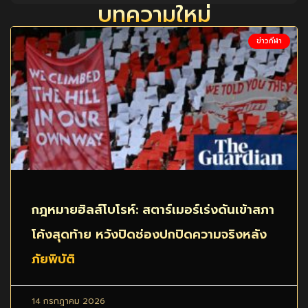
บทความใหม่
ข่าวกีฬา
กฎหมายฮิลส์โบโรห์: สตาร์เมอร์เร่งดันเข้าสภา
โค้งสุดท้าย หวังปิดช่องปกปิดความจริงหลัง
ภัยพิบัติ
14 กรกฎาคม 2026