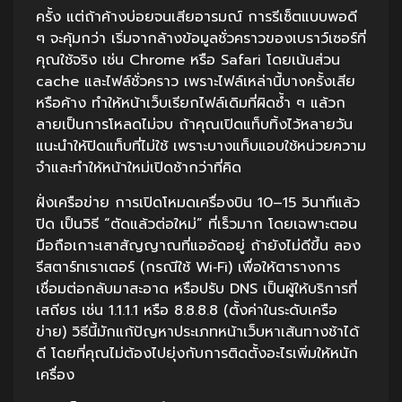
ครั้ง แต่ถ้าค้างบ่อยจนเสียอารมณ์ การรีเซ็ตแบบพอดี
ๆ จะคุ้มกว่า เริ่มจากล้างข้อมูลชั่วคราวของเบราว์เซอร์ที่
คุณใช้จริง เช่น Chrome หรือ Safari โดยเน้นส่วน
cache และไฟล์ชั่วคราว เพราะไฟล์เหล่านี้บางครั้งเสีย
หรือค้าง ทำให้หน้าเว็บเรียกไฟล์เดิมที่ผิดซ้ำ ๆ แล้วก
ลายเป็นการโหลดไม่จบ ถ้าคุณเปิดแท็บทิ้งไว้หลายวัน
แนะนำให้ปิดแท็บที่ไม่ใช้ เพราะบางแท็บแอบใช้หน่วยความ
จำและทำให้หน้าใหม่เปิดช้ากว่าที่คิด
ฝั่งเครือข่าย การเปิดโหมดเครื่องบิน 10–15 วินาทีแล้ว
ปิด เป็นวิธี “ตัดแล้วต่อใหม่” ที่เร็วมาก โดยเฉพาะตอน
มือถือเกาะเสาสัญญาณที่แออัดอยู่ ถ้ายังไม่ดีขึ้น ลอง
รีสตาร์ทเราเตอร์ (กรณีใช้ Wi‑Fi) เพื่อให้ตารางการ
เชื่อมต่อกลับมาสะอาด หรือปรับ DNS เป็นผู้ให้บริการที่
เสถียร เช่น 1.1.1.1 หรือ 8.8.8.8 (ตั้งค่าในระดับเครือ
ข่าย) วิธีนี้มักแก้ปัญหาประเภทหน้าเว็บหาเส้นทางช้าได้
ดี โดยที่คุณไม่ต้องไปยุ่งกับการติดตั้งอะไรเพิ่มให้หนัก
เครื่อง