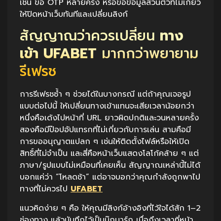
เช่น ขอ OTP หลายครั้ง หรือขอข้อมูลส่วนตัวที่ไม่เกี่ยว
ให้ปิดหน้าเว็บทันทีและเปลี่ยนลิงก์
สัญญาณว่าควรเปลี่ยน
ทาง
เข้า UFABET
มากกว่าพยายาม
รีเฟรช
การรีเฟรชซ้ำ ๆ ช่วยได้ในบางกรณี แต่ถ้าคุณเจอรูป
แบบต่อไปนี้ ให้เปลี่ยนทางเข้าแทนจะเสียเวลาน้อยกว่า
หนึ่งคือเด้งไปหน้าที่ URL ยาวผิดปกติและวนหลายครั้ง
สองคือมีป๊อปอัปแทรกที่ไม่เกี่ยวกับการเล่น สามคือมี
การขออนุญาตแปลก ๆ เช่นให้ติดตั้งไฟล์หรือให้เปิด
สิทธิ์ที่ไม่จำเป็น และสี่คือหน้าเว็บแสดงโลโก้คล้าย ๆ แต่
ภาษา/รูปแบบไม่เหมือนที่เคยเห็น สัญญาณเหล่านี้ไม่ได้
บอกแค่ว่า “โหลดช้า” แต่อาจบอกว่าคุณกำลังถูกพาไป
ทางที่ไม่ควรไป
UFABET
แนวคิดง่าย ๆ คือ ให้คุณมีลิงก์อ้างอิงที่ไว้ใจได้สัก 1–2
ช่องทาง แล้วบันทึกไว้เป็นบุ๊กมาร์ก เมื่อถึงเวลาที่หน้า