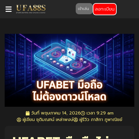
ลงทะเบียน
เข้าเล่น
วันที่
พฤษภาคม 14, 2026
เวลา
9:29 am
ผู้เขียน ชุติมณฑน์ เหล่าพงษ์
ผู้รีวิว ภาสิกา ภูพาณิชย์