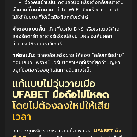
ช่วงคนเข้าแน่น: กดแล้วนิ่ง หรือเด้งกลับหน้าเดิม
คำถามที่คนมักถาม:
ทำไม Wi‑Fi บ้านเร็วมาก แต่เข้า
ไม่ได้ ในขณะที่ใช้เน็ตมือถือกลับเข้าได้
คำตอบแบบสั้น:
มักเกี่ยวกับ DNS หรือเราเตอร์ค้าง
ลองรีสตาร์ทเราเตอร์หรือเปลี่ยน DNS จะเห็นผลก
ว่าการเปลี่ยนเบราว์เซอร์
กล่องเน้น:
ถ้าสงสัยเครือข่าย ให้ลอง “สลับเครือข่าย”
ก่อนเสมอ เพราะเป็นวิธีแยกสาเหตุที่เร็วที่สุดว่าปัญหา
อยู่ที่มือถือหรืออยู่ที่เส้นทางอินเทอร์เน็ต
แก้แบบไม่วุ่นวายเมื่อ
UFABET มือถือไม่โหลด
โดยไม่ต้องลงใหม่ให้เสีย
เวลา
ความหงุดหงิดของหลายคนคือ พอเจอ
UFABET มือ