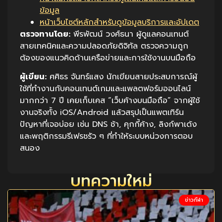
ข้อมูล
หน้าเว็บไซต์หลักสำหรับดูข้อมูลบริการและอัปเดต
ตรวจทานโดย:
พีรพัฒน์ วงศ์ธนา ผู้ดูแลคอนเทนต์
สายเทคนิคและความปลอดภัยดิจิทัล ตรวจความถูก
ต้องของแนวคิดด้านเครือข่ายและการใช้งานบนมือถือ
ผู้เขียน:
ศศิธร จันทร์แสง นักเขียนสายประสบการณ์ผู้
ใช้ที่ทำงานกับคอนเทนต์เกมและแพลตฟอร์มออนไลน์
มากกว่า 7 ปี เคยเก็บเคส “เว็บค้างบนมือถือ” จากผู้ใช้
งานจริงทั้ง iOS/Android แล้วสรุปเป็นแพตเทิร์น
ปัญหาที่เจอบ่อย เช่น DNS ช้า, คุกกี้ค้าง, ลิงก์พาเด้ง
และพฤติกรรมรีเฟรชรัว ๆ ที่ทำให้ระบบหน่วงการตอบ
สนอง
บทความใหม่
ข่าวกีฬา