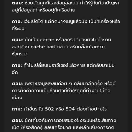
ตอบ:
ช่วยตัดคุกกี้และข้อมูลสะสม ทำให้รู้ทันทีว่าปัญหา
อยู่ที่ข้อมูลเก่าหรืออยู่ที่เครือข่าย
ถาม:
เว็บเปิดได้ แต่กดบางเมนูแล้วนิ่ง เป็นที่เครื่องหรือ
ที่ระบบ
ตอบ:
มักเป็น cache หรือสคริปต์บางตัวไม่ทำงาน
ลองล้าง cache และปิดส่วนเสริมบล็อกโฆษณา
ชั่วคราว
ถาม:
ทำไมเปลี่ยนเบราว์เซอร์แล้วหาย แต่กลับมาเป็น
อีก
ตอบ:
เพราะข้อมูลสะสมค่อย ๆ กลับมาอีกครั้ง หรือมี
การตั้งค่าความเป็นส่วนตัวที่ทำให้คุกกี้ทำงานไม่ต่อ
เนื่อง
ถาม:
ถ้าขึ้นรหัส 502 หรือ 504 ต้องทำอย่างไร
ตอบ:
มักเกี่ยวกับการตอบสนองฝั่งระบบหรือเส้นทาง
เน็ต ให้รอสักครู่ สลับเครือข่าย และหลีกเลี่ยงการกด