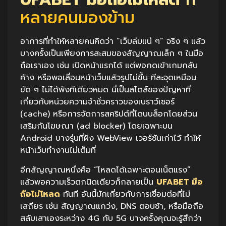
หลายคนมองข้าม
อาการที่ทำให้หลายคนคิดว่า “เว็บล่มแน่ ๆ” จริง ๆ แล้ว
บางครั้งเป็นเพียงการสะสมของสัญญาณเล็ก ๆ ในมือ
ถือเราเอง เช่น เปิดหน้าแรกได้ แต่พอกดเข้าเกมกลับ
ค้าง หรือพอเลื่อนหน้าเว็บแล้วรูปไม่ขึ้น ทีละจุดเหมือน
ขัด ๆ ไม่ได้พังทีเดียวหมด นี่เป็นสไตล์ของปัญหาที่
เกี่ยวกับหน่วยความจำชั่วคราวของเบราว์เซอร์
(cache) หรือการจัดการสคริปต์ที่โดนบล็อกโดยส่วน
เสริมกันโฆษณา (ad blocker) โดยเฉพาะบน
Android บางรุ่นที่ฝัง WebView เวอร์ชันเก่าไว้ ทำให้
หน้าเว็บทำงานไม่เต็มที่
อีกสัญญาณหนึ่งคือ “โหลดได้เฉพาะตอนเน็ตแรง”
แล้วพอความเร็วตกนิดเดียวก็กลายเป็น
UFABET มือ
ถือไม่โหลด
ทันที อันนี้มักเกี่ยวกับการเชื่อมต่อที่ไม่
เสถียร เช่น สัญญาณแกว่ง, DNS ตอบช้า, หรือมือถือ
สลับเสาเองระหว่าง 4G กับ 5G บางครั้งคุณจะรู้สึกว่า