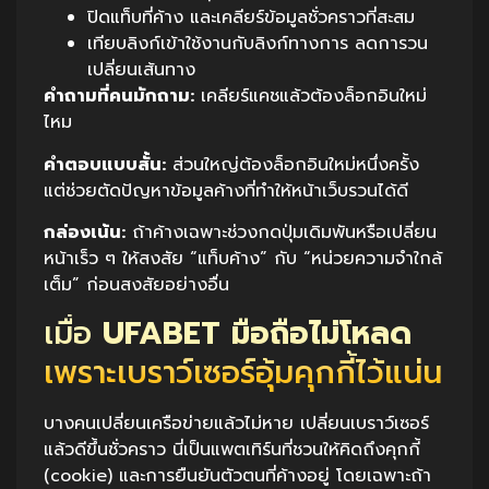
ปิดแท็บที่ค้าง และเคลียร์ข้อมูลชั่วคราวที่สะสม
เทียบลิงก์เข้าใช้งานกับลิงก์ทางการ ลดการวน
เปลี่ยนเส้นทาง
คำถามที่คนมักถาม:
เคลียร์แคชแล้วต้องล็อกอินใหม่
ไหม
คำตอบแบบสั้น:
ส่วนใหญ่ต้องล็อกอินใหม่หนึ่งครั้ง
แต่ช่วยตัดปัญหาข้อมูลค้างที่ทำให้หน้าเว็บรวนได้ดี
กล่องเน้น:
ถ้าค้างเฉพาะช่วงกดปุ่มเดิมพันหรือเปลี่ยน
หน้าเร็ว ๆ ให้สงสัย “แท็บค้าง” กับ “หน่วยความจำใกล้
เต็ม” ก่อนสงสัยอย่างอื่น
เมื่อ
UFABET มือถือไม่โหลด
เพราะเบราว์เซอร์อุ้มคุกกี้ไว้แน่น
บางคนเปลี่ยนเครือข่ายแล้วไม่หาย เปลี่ยนเบราว์เซอร์
แล้วดีขึ้นชั่วคราว นี่เป็นแพตเทิร์นที่ชวนให้คิดถึงคุกกี้
(cookie) และการยืนยันตัวตนที่ค้างอยู่ โดยเฉพาะถ้า