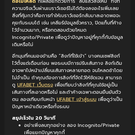
ถือไม่โหลด
ก็เผลอแก้ด้วยการ “ลบแล้วลงใหม่” ทั้งที่
ความจริงเว็บผ่านเบราว์เซอร์ไม่ได้ต้องลงอะไรเพิ่มเลย
สิ่งที่คุ้มกว่าคือการทำให้เบราว์เซอร์กลับมาสะอาดพอจะ
คุยกับระบบได้ เช่น เคลียร์ข้อมูลชั่วคราว, ปิดแท็บที่ค้าง
ไว้จำนวนมาก, หรือทดสอบด้วยโหมด
Incognito/Private เพื่อดูว่าปัญหาอยู่ที่คุกกี้กับข้อมูล
เดิมหรือไม่
อีกมุมที่คนมองข้ามคือ “ลิงก์ที่ใช้เข้า” บางคนเซฟลิงก์
ไว้ตั้งแต่เดือนก่อน พอระบบมีการปรับเส้นทาง ลิงก์เดิม
อาจพาไปหน้าเปลี่ยนเส้นทางหลายทอด จนโหลดช้าโดย
ไม่จำเป็น ถ้าคุณต้องการลิงก์ที่จัดไว้ให้ชัดเจน สามารถ
ดู
UFABET เว็บตรง
เพื่อเทียบว่าลิงก์ที่คุณใช้อยู่เป็น
เส้นทางที่สะอาดหรือไม่ และถ้าค้างเฉพาะตอนยืนยันตัว
ตน ลองเทียบกับหน้า
UFABET เข้าสู่ระบบ
เพื่อดูว่าเป็น
ปัญหาหน้าเดียวหรือทั้งระบบ
สรุปเร็วใน 20 วินาที
อย่าเพิ่งลบทุกอย่าง ลอง Incognito/Private
เพื่อแยกปัญหาคุกกี้