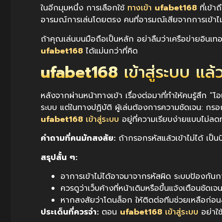
ในอีกมุมหนึ่ง การเลือกใช้
ทางเข้า
ufabet168
ที่เข้
อารมณ์การเล่นโดยตรง คนที่อารมณ์เสียจากการเข้าไม่ได้ มั
ถ้าคุณเล่นบนมือถือเป็นหลัก อย่าลืมว่าเครือข่ายอินเทอ
ufabet168
ได้แม่นกว่าที่คิด
ufabet168
เข้าสู่ระบบ
แล้ว
หลังจากผ่านหน้าทางเข้า เรื่องต่อมาที่ทำให้คนรู้สึก 
ระบบ แต่ในทางปฏิบัติ ผู้เล่นต้องการความชัดเจน: กรอก
ufabet168
เข้าสู่ระบบ
อยู่ที่ความเรียบง่ายแบบไม่ลด
คำถามที่คนมักสงสัย:
ถ้ากรอกรหัสแล้วเข้าไม่ได้ เป็นป
สรุปสั้น ๆ:
อาการเข้าไม่ได้อาจมาจากรหัสผิด ระบบป้องกันกา
ควรดูว่าเว็บค้างที่หน้าเดิมหรือขึ้นแจ้งเตือนชัดเจ
หากสงสัยว่าโดนล็อก ให้ติดต่อทีมช่วยเหลือก่อ
ประเด็นที่ควรจำ:
ตอน
ufabet168
เข้าสู่ระบบ
อย่าใช