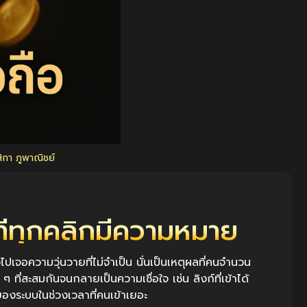
าสิกา ภูพาณิชย์
ี่ทุกคลิกมีความหมาย
งไปเจอความวุ่นวายที่ไม่จำเป็น นั่นเป็นเหตุผลที่คนจำนวน
ที่สะสมกันจนกลายเป็นความเชื่อใจ เช่น ลิงก์ที่เข้าได้
็วของระบบในช่วงเวลาที่คนเข้าเยอะ