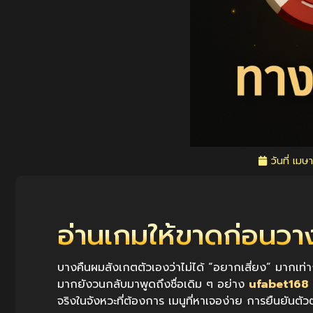
วันที่
เมษ
อ่านเกมให้ขาดก่อนวา
บางคืนผมสังเกตตัวเองว่าไม่ได้ “อยากเสี่ยง” มากเท่ากับ
มากยังวนกลับมาพูดถึงชื่อเดิม ๆ อย่าง
ufabet168
จริงในจังหวะที่ต้องการ เมนูที่หาเจอง่าย การยืนยันตัวต