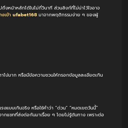
หน้าหลักได้ในไม่กี่วินาที ส่วนลิงก์ที่ไม่น่าไว้ใจอาจ
างเข้า
ufabet168
มาจากพฤติกรรมง่าย ๆ ของผู้
าตาไปมาก หรือมีข้อความชวนให้กรอกข้อมูลละเอียดเกิน
รงแบบเกินจริง หรือใช้คำว่า “ด่วน” “หมดเขตวันนี้”
จากแชทที่ส่งต่อกันมาเรื่อย ๆ โดยไม่รู้ต้นทาง เพราะต่อ