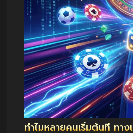
ทำไมหลายคนเริ่มต้นที่
ทางเ