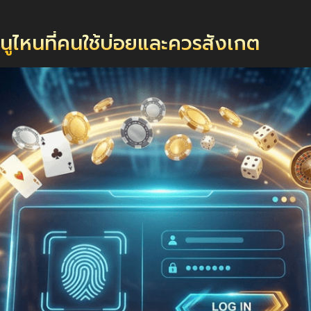
นูไหนที่คนใช้บ่อยและควรสังเกต