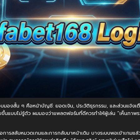
ือบมองสั้น ๆ คือหน้าบัญชี: ยอดเงิน, ประวัติธุรกรรม, และส่วนแจ้ง
นัยขึ้นแบบไม่รู้ตัว ผมมองว่าแพลตฟอร์มที่ดีควรทำให้ผู้เล่น “เห็นภา
อการสลับหมวดเกมและการกลับมาหน้าเดิม บางระบบพอเข้าเกมแล้วกด