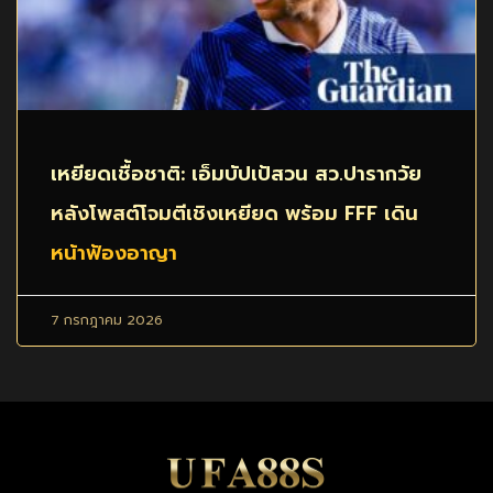
เหยียดเชื้อชาติ: เอ็มบัปเป้สวน สว.ปารากวัย
หลังโพสต์โจมตีเชิงเหยียด พร้อม FFF เดิน
หน้าฟ้องอาญา
7 กรกฎาคม 2026