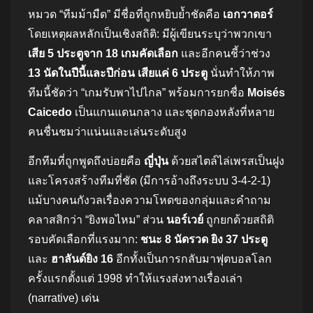
หมวด “ทีมม้ามืด” มีชื่อที่ถูกหยิบย้ำชัดคือ
เอกวาดอร์
โดยเหตุผลหลักเป็นเชิงสถิติ: มีผู้เขียนระบุว่าพวกเขา
เสีย 5 ประตูจาก 18 เกมคัดเลือก
และอีกคนชี้ว่าช่วง
13 นัดในปีนี้และปีก่อน เสียแค่ 6 ประตู
นั่นทำให้ภาพ
ทีมนี้ชัดว่า “เกมรับพาไปไกล” พร้อมการยกชื่อ
Moisés
Caicedo
เป็นแกนแดนกลาง และชุดกองหลังที่หลาย
คนชื่นชมว่าแน่นและเล่นระดับสูง
อีกทีมที่ถูกพูดถึงบ่อยคือ
ญี่ปุ่น
ด้วยสไตล์ไล่เพรสเป็นฝูง
และโครงสร้างทีมที่ชัด (มีการอ้างถึงระบบ 3-4-2-1)
แม้บางคนกังวลเรื่องความโหดของกลุ่มและคำถาม
คลาสสิกว่า “ยิงพอไหม” ส่วน
นอร์เวย์
ถูกยกด้วยสถิติ
รอบคัดเลือกที่แรงมาก:
ชนะ 8 นัดรวด ยิง 37 ประตู
และ
ฮาลันด์ยิง 16
อีกทั้งเป็นการกลับมาฟุตบอลโลก
ครั้งแรกตั้งแต่ 1998 ทำให้แรงส่งทางเรื่องเล่า
(narrative) เด่น