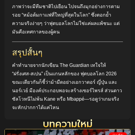
ภาพว่าจะมีทีมชาติไปเยือน ไปจนถึงมุกอย่างการตาม
รอย “หม้อต้มกาแฟที่ใหญ่ที่สุดในโลก” ซึ่งตอกย้ำ
ความจริงง่ายๆ ว่าฟุตบอลโลกไม่ใช่แค่ผลแพ้ชนะ แต่
มันคือเทศกาลของผู้คน
สรุปสั้นๆ
คำทำนายจากนักเขียน The Guardian เทใจให้
“ฝรั่งเศส-สเปน” เป็นแกนหลักของ ฟุตบอลโลก 2026
ขณะเดียวกันก็ชี้ว่าม้ามืดอย่างเอกวาดอร์ ญี่ปุ่น และ
นอร์เวย์ มีองค์ประกอบพอจะสร้างเซอร์ไพรส์ ส่วนดาว
ซัลโวหนีไม่พ้น Kane หรือ Mbappé—รอดูว่าเกมจริง
จะหักปากกาได้แค่ไหน
บทความใหม่