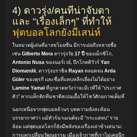
4) ดาวรุ่ง/คนที่น่าจับตา
และ “เรื่องเล็กๆ” ที่ทำให้
ฟุตบอลโลกยังมีเสน่ห์
ในหมวดผู้เล่นที่อาจขโมยซีน มีการเอ่ยถึงหลายชื่อ
เช่น
Gilberto Mora
ดาวรุ่งวัย
17 ปี
ของเม็กซิโก,
Antonio Nusa
ของนอร์เวย์, ปีกโกตดิวัวร์
Yan
Diomandé
, ดาวรุ่งบราซิล
Rayan
ตลอดจน
Arda
Güler
ของตุรกี และชื่อที่แทบหลีกเลี่ยงไม่ได้อย่าง
Lamine Yamal
ที่ถูกคาดหวังว่าจะมีเวทีให้ “ประกาศ
ตัว” หากแท็กติกทีมชาติสเปนเอื้อให้โชว์ศักยภาพเต็มที่
นอกเหนือจากฟุตบอลล้วนๆ บทความยังสะท้อน
บรรยากาศว่า แม้ทัวร์นาเมนต์จะมี “กระแสลบ” ราย
ล้อม แต่ฟุตบอลโลกก็ยังมีพลังของเรื่องเล่าข้างสนาม:
การแลกเปลี่ยนวัฒนธรรม เมืองเจ้าภาพที่เราไม่เคยนึก